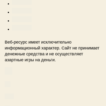
Веб-ресурс имеет исключительно
информационный характер. Сайт не принимает
денежные средства и не осуществляет
азартные игры на деньги.