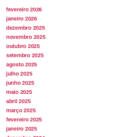
fevereiro 2026
janeiro 2026
dezembro 2025
novembro 2025
outubro 2025
setembro 2025
agosto 2025
julho 2025
junho 2025
maio 2025
abril 2025
março 2025
fevereiro 2025
janeiro 2025