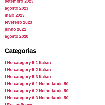
setembro 2023
agosto 2023
maio 2023
fevereiro 2023
junho 2021
agosto 2020
Categorias
! No category 5-1 Italian
! No category 5-2 Italian
! No category 5-3 Italian
! No category 6-1 Netherlands 50
! No category 6-2 Netherlands 50
! No category 6-3 Netherlands 50
! Без рубрики