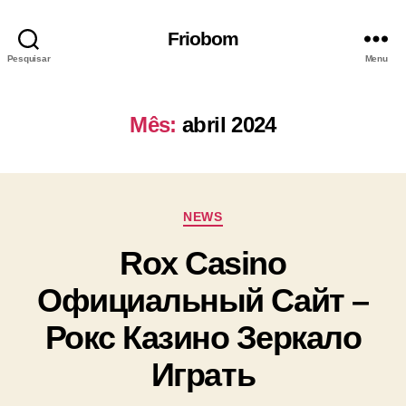
Friobom
Pesquisar
Menu
Mês:
abril 2024
NEWS
Rox Casino
Официальный Сайт –
Рокс Казино Зеркало
Играть