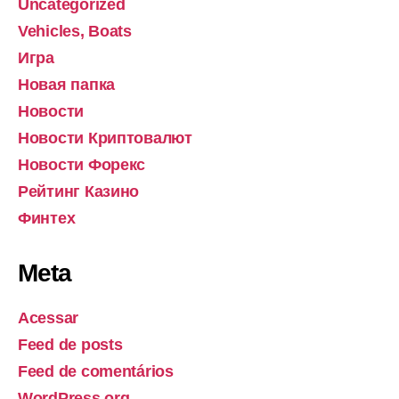
Uncategorized
Vehicles, Boats
Игра
Новая папка
Новости
Новости Криптовалют
Новости Форекс
Рейтинг Казино
Финтех
Meta
Acessar
Feed de posts
Feed de comentários
WordPress.org