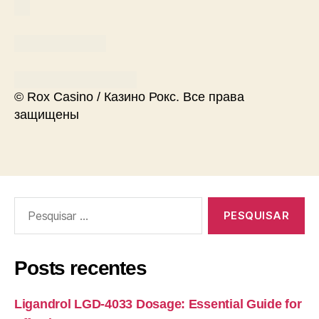
© Rox Casino / Казино Рокс. Все права
защищены
Posts recentes
Ligandrol LGD-4033 Dosage: Essential Guide for