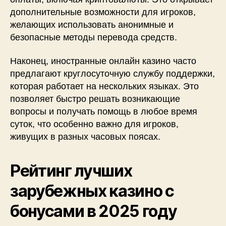
дополнительные возможности для игроков,
желающих использовать анонимные и
безопасные методы перевода средств.
Наконец, иностранные онлайн казино часто
предлагают круглосуточную службу поддержки,
которая работает на нескольких языках. Это
позволяет быстро решать возникающие
вопросы и получать помощь в любое время
суток, что особенно важно для игроков,
живущих в разных часовых поясах.
Рейтинг лучших
зарубежных казино с
бонусами в 2025 году