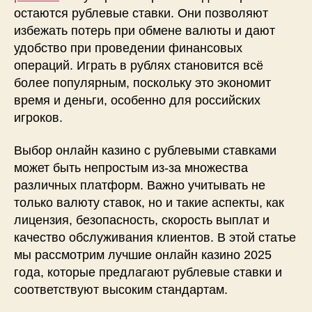
остаются рублевые ставки. Они позволяют
избежать потерь при обмене валюты и дают
удобство при проведении финансовых
операций. Играть в рублях становится всё
более популярным, поскольку это экономит
время и деньги, особенно для российских
игроков.
Выбор онлайн казино с рублевыми ставками
может быть непростым из-за множества
различных платформ. Важно учитывать не
только валюту ставок, но и такие аспекты, как
лицензия, безопасность, скорость выплат и
качество обслуживания клиентов. В этой статье
мы рассмотрим лучшие онлайн казино 2025
года, которые предлагают рублевые ставки и
соответствуют высоким стандартам.