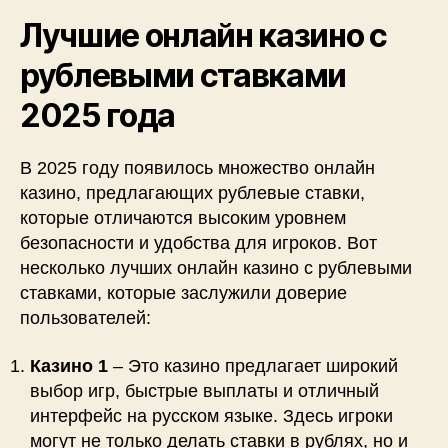
Лучшие онлайн казино с
рублевыми ставками
2025 года
В 2025 году появилось множество онлайн
казино, предлагающих рублевые ставки,
которые отличаются высоким уровнем
безопасности и удобства для игроков. Вот
несколько лучших онлайн казино с рублевыми
ставками, которые заслужили доверие
пользователей:
Казино 1
– Это казино предлагает широкий
выбор игр, быстрые выплаты и отличный
интерфейс на русском языке. Здесь игроки
могут не только делать ставки в рублях, но и