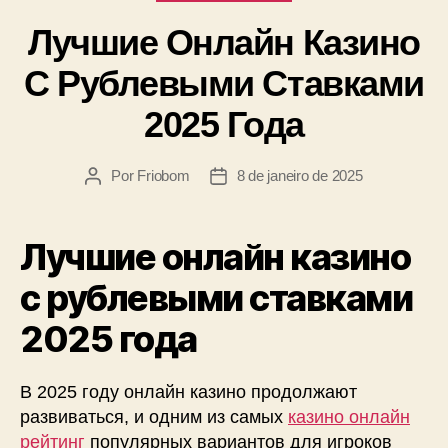
Лучшие Онлайн Казино
С Рублевыми Ставками
2025 Года
Por
Friobom
8 de janeiro de 2025
Лучшие онлайн казино
с рублевыми ставками
2025 года
В 2025 году онлайн казино продолжают
развиваться, и одним из самых
казино онлайн
рейтинг
популярных вариантов для игроков