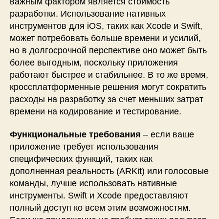
важным фактором является стоимость
разработки. Использование нативных
инструментов для iOS, таких как Xcode и Swift,
может потребовать больше времени и усилий,
но в долгосрочной перспективе оно может быть
более выгодным, поскольку приложения
работают быстрее и стабильнее. В то же время,
кроссплатформенные решения могут сократить
расходы на разработку за счет меньших затрат
времени на кодирование и тестирование.
Функциональные требования
– если ваше
приложение требует использования
специфических функций, таких как
дополненная реальность (ARKit) или голосовые
команды, лучше использовать нативные
инструменты. Swift и Xcode предоставляют
полный доступ ко всем этим возможностям.