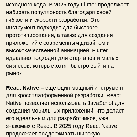
исходного кода. В 2025 году Flutter продолжает
набирать популярность благодаря своей
гибкости и скорости разработки. Этот
инструмент подходит для быстрого
прототипирования, а также для создания
приложений с современным дизайном и
высококачественной анимацией. Flutter
идеально подходит для стартапов и малых
бизнесов, которые хотят быстро выйти на
рынок.
React Native
– еще один мощный инструмент
для кроссплатформенной разработки. React
Native позволяет использовать JavaScript для
создания мобильных приложений, что делает
его идеальным для разработчиков, уже
знакомых с React. В 2025 году React Native
продолжает поддерживать широкую