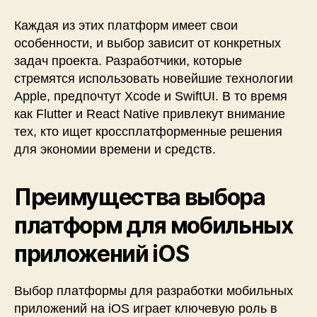
Каждая из этих платформ имеет свои
особенности, и выбор зависит от конкретных
задач проекта. Разработчики, которые
стремятся использовать новейшие технологии
Apple, предпочтут Xcode и SwiftUI. В то время
как Flutter и React Native привлекут внимание
тех, кто ищет кроссплатформенные решения
для экономии времени и средств.
Преимущества выбора
платформ для мобильных
приложений iOS
Выбор платформы для разработки мобильных
приложений на iOS играет ключевую роль в