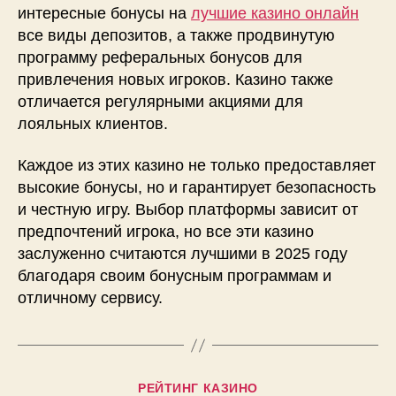
интересные бонусы на
лучшие казино онлайн
все виды депозитов, а также продвинутую
программу реферальных бонусов для
привлечения новых игроков. Казино также
отличается регулярными акциями для
лояльных клиентов.
Каждое из этих казино не только предоставляет
высокие бонусы, но и гарантирует безопасность
и честную игру. Выбор платформы зависит от
предпочтений игрока, но все эти казино
заслуженно считаются лучшими в 2025 году
благодаря своим бонусным программам и
отличному сервису.
РЕЙТИНГ КАЗИНО