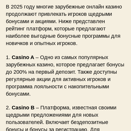
В 2025 году многие зарубежные онлайн казино
продолжают привлекать игроков щедрыми
бонусами и акциями. Ниже представлен
рейтинг платформ, которые предлагают
наиболее выгодные бонусные программы для
новичков и опытных игроков.
1.
Casino A
– Одно из самых популярных
зарубежных казино, которое предлагает бонусы
до 200% на первый депозит. Также доступны
регулярные акции для активных игроков и
программа лояльности с накопительными
бонусами.
2.
Casino B
– Платформа, известная своими
щедрыми предложениями для новых
пользователей. Включает бездепозитные
бонусы и бонусы за регистрацию. Для