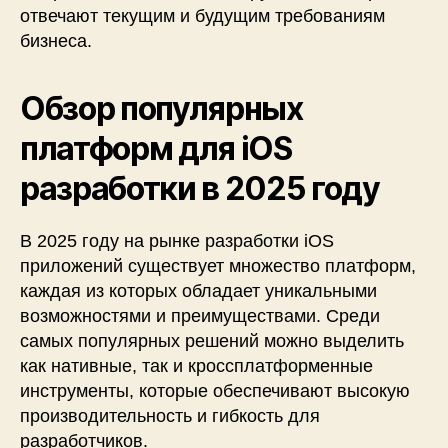
отвечают текущим и будущим требованиям
бизнеса.
Обзор популярных
платформ для iOS
разработки в 2025 году
В 2025 году на рынке разработки iOS
приложений существует множество платформ,
каждая из которых обладает уникальными
возможностями и преимуществами. Среди
самых популярных решений можно выделить
как нативные, так и кроссплатформенные
инструменты, которые обеспечивают высокую
производительность и гибкость для
разработчиков.