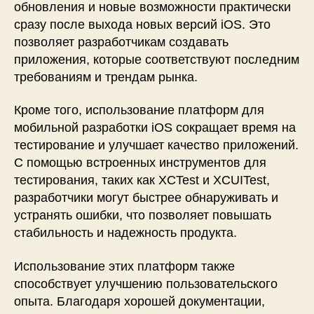
обновления и новые возможности практически
сразу после выхода новых версий iOS. Это
позволяет разработчикам создавать
приложения, которые соответствуют последним
требованиям и трендам рынка.
Кроме того, использование платформ для
мобильной разработки iOS сокращает время на
тестирование и улучшает качество приложений.
С помощью встроенных инструментов для
тестирования, таких как XCTest и XCUITest,
разработчики могут быстрее обнаруживать и
устранять ошибки, что позволяет повышать
стабильность и надежность продукта.
Использование этих платформ также
способствует улучшению пользовательского
опыта. Благодаря хорошей документации,