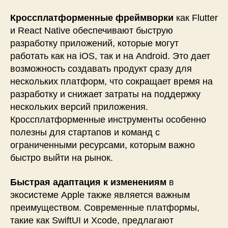
Кроссплатформенные фреймворки
как Flutter
и React Native обеспечивают быструю
разработку приложений, которые могут
работать как на iOS, так и на Android. Это дает
возможность создавать продукт сразу для
нескольких платформ, что сокращает время на
разработку и снижает затраты на поддержку
нескольких версий приложения.
Кроссплатформенные инструменты особенно
полезны для стартапов и команд с
ограниченными ресурсами, которым важно
быстро выйти на рынок.
Быстрая адаптация к изменениям
в
экосистеме Apple также является важным
преимуществом. Современные платформы,
такие как SwiftUI и Xcode, предлагают