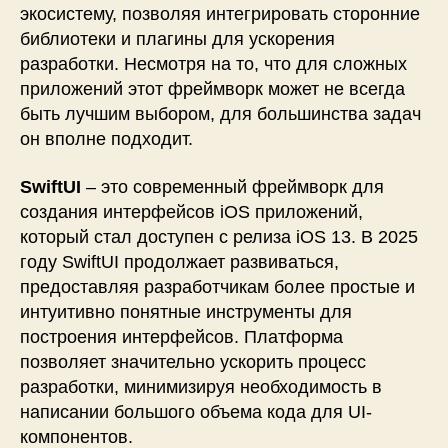
экосистему, позволяя интегрировать сторонние
библиотеки и плагины для ускорения
разработки. Несмотря на то, что для сложных
приложений этот фреймворк может не всегда
быть лучшим выбором, для большинства задач
он вполне подходит.
SwiftUI
– это современный фреймворк для
создания интерфейсов iOS приложений,
который стал доступен с релиза iOS 13. В 2025
году SwiftUI продолжает развиваться,
предоставляя разработчикам более простые и
интуитивно понятные инструменты для
построения интерфейсов. Платформа
позволяет значительно ускорить процесс
разработки, минимизируя необходимость в
написании большого объема кода для UI-
компонентов.