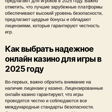
предлагают для игроков в 2025 году. Важно
отметить, что лучшие зарубежные платформы
обеспечивают высокий уровень безопасности,
предлагают щедрые бонусы и обладают
лицензиями, которые гарантируют честность
игр.
Как выбрать надежное
онлайн казино для игры в
2025 году
Во-первых, важно обратить внимание на
наличие лицензии у казино. Лицензированные
онлайн казино гарантируют, что игры
проводятся честно и соблюдаются все
международные стандарты безопасности.