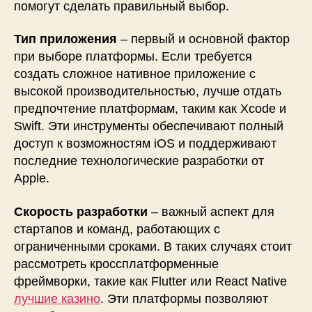
помогут сделать правильный выбор.
Тип приложения
– первый и основной фактор
при выборе платформы. Если требуется
создать сложное нативное приложение с
высокой производительностью, лучше отдать
предпочтение платформам, таким как Xcode и
Swift. Эти инструменты обеспечивают полный
доступ к возможностям iOS и поддерживают
последние технологические разработки от
Apple.
Скорость разработки
– важный аспект для
стартапов и команд, работающих с
ограниченными сроками. В таких случаях стоит
рассмотреть кроссплатформенные
фреймворки, такие как Flutter или React Native
лучшие казино
. Эти платформы позволяют