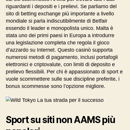
riguardanti i depositi e i prelievi. Se parliamo del
sito di betting exchange più importante a livello
mondiale si parla indiscutibilmente di Betfair
essendo il leader e monopolista unico. Malta è
stata uno dei primi paesi in Europa a introdurre
una legislazione completa che regola il gioco
d’azzardo su Internet. Questo casinò supporta
numerosi metodi di pagamento, inclusi portafogli
elettronici e criptovalute, con limiti di deposito e
prelievo flessibili. Per chi è appassionato di sport e
vuole scommettere sulle sue discipline preferite, i
bonus scommesse sono l’opzione migliore.
Sport su siti non AAMS più