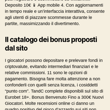
Deposito 10€ 📱 App mobile 4. Con aggiornamenti
in tempo reale e un’interfaccia interattiva, consente
agli utenti di piazzare scommesse durante le
partite, massimizzando il divertimento.
Il catalogo dei bonus proposti
dal sito
I giocatori possono depositare e prelevare fondi in
criptovalute, evitando intermediari finanziari e le
relative commissioni. 11 sono le opzioni di
pagamento. Bisogna fare molta attenzione a non
confonderli con quelli senza licenza, i cosiddetti
“punto com”. TandC complete disponibili sul sito di
Eurobet 18+. Bonus Benvenuto Fino a 300€ Nuovi
Giocatori. Molte recensioni online ci danno un
quadro positivo del gioco d’azzardo sui siti non