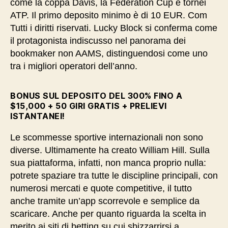
come la coppa Davis, la Federation Cup e tornei
ATP. Il primo deposito minimo è di 10 EUR. Com
Tutti i diritti riservati. Lucky Block si conferma come
il protagonista indiscusso nel panorama dei
bookmaker non AAMS, distinguendosi come uno
tra i migliori operatori dell’anno.
BONUS SUL DEPOSITO DEL 300% FINO A
$15,000 + 50 GIRI GRATIS + PRELIEVI
ISTANTANEI!
Le scommesse sportive internazionali non sono
diverse. Ultimamente ha creato William Hill. Sulla
sua piattaforma, infatti, non manca proprio nulla:
potrete spaziare tra tutte le discipline principali, con
numerosi mercati e quote competitive, il tutto
anche tramite un’app scorrevole e semplice da
scaricare. Anche per quanto riguarda la scelta in
merito ai siti di betting su cui sbizzarrirsi a