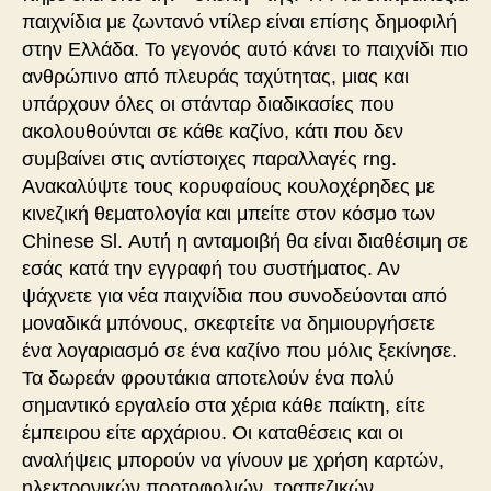
παιχνίδια με ζωντανό ντίλερ είναι επίσης δημοφιλή
στην Ελλάδα. Το γεγονός αυτό κάνει το παιχνίδι πιο
ανθρώπινο από πλευράς ταχύτητας, μιας και
υπάρχουν όλες οι στάνταρ διαδικασίες που
ακολουθούνται σε κάθε καζίνο, κάτι που δεν
συμβαίνει στις αντίστοιχες παραλλαγές rng.
Ανακαλύψτε τους κορυφαίους κουλοχέρηδες με
κινεζική θεματολογία και μπείτε στον κόσμο των
Chinese Sl. Αυτή η ανταμοιβή θα είναι διαθέσιμη σε
εσάς κατά την εγγραφή του συστήματος. Αν
ψάχνετε για νέα παιχνίδια που συνοδεύονται από
μοναδικά μπόνους, σκεφτείτε να δημιουργήσετε
ένα λογαριασμό σε ένα καζίνο που μόλις ξεκίνησε.
Τα δωρεάν φρουτάκια αποτελούν ένα πολύ
σημαντικό εργαλείο στα χέρια κάθε παίκτη, είτε
έμπειρου είτε αρχάριου. Οι καταθέσεις και οι
αναλήψεις μπορούν να γίνουν με χρήση καρτών,
ηλεκτρονικών πορτοφολιών, τραπεζικών