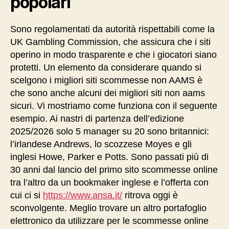
popolari
Sono regolamentati da autorità rispettabili come la
UK Gambling Commission, che assicura che i siti
operino in modo trasparente e che i giocatori siano
protetti. Un elemento da considerare quando si
scelgono i migliori siti scommesse non AAMS è
che sono anche alcuni dei migliori siti non aams
sicuri. Vi mostriamo come funziona con il seguente
esempio. Ai nastri di partenza dell’edizione
2025/2026 solo 5 manager su 20 sono britannici:
l’irlandese Andrews, lo scozzese Moyes e gli
inglesi Howe, Parker e Potts. Sono passati più di
30 anni dal lancio del primo sito scommesse online
tra l’altro da un bookmaker inglese e l’offerta con
cui ci si
https://www.ansa.it/
ritrova oggi è
sconvolgente. Meglio trovare un altro portafoglio
elettronico da utilizzare per le scommesse online