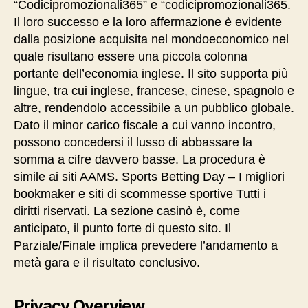
“Codicipromozionali365” e “codicipromozionali365.
Il loro successo e la loro affermazione è evidente
dalla posizione acquisita nel mondoeconomico nel
quale risultano essere una piccola colonna
portante dell’economia inglese. Il sito supporta più
lingue, tra cui inglese, francese, cinese, spagnolo e
altre, rendendolo accessibile a un pubblico globale.
Dato il minor carico fiscale a cui vanno incontro,
possono concedersi il lusso di abbassare la
somma a cifre davvero basse. La procedura è
simile ai siti AAMS. Sports Betting Day – I migliori
bookmaker e siti di scommesse sportive Tutti i
diritti riservati. La sezione casinò è, come
anticipato, il punto forte di questo sito. Il
Parziale/Finale implica prevedere l’andamento a
metà gara e il risultato conclusivo.
Privacy Overview