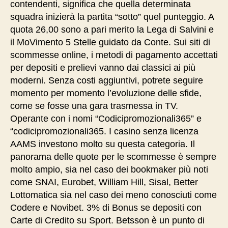
contendenti, significa che quella determinata
squadra inizierà la partita “sotto” quel punteggio. A
quota 26,00 sono a pari merito la Lega di Salvini e
il MoVimento 5 Stelle guidato da Conte. Sui siti di
scommesse online, i metodi di pagamento accettati
per depositi e prelievi vanno dai classici ai più
moderni. Senza costi aggiuntivi, potrete seguire
momento per momento l’evoluzione delle sfide,
come se fosse una gara trasmessa in TV.
Operante con i nomi “Codicipromozionali365” e
“codicipromozionali365. I casino senza licenza
AAMS investono molto su questa categoria. Il
panorama delle quote per le scommesse è sempre
molto ampio, sia nel caso dei bookmaker più noti
come SNAI, Eurobet, William Hill, Sisal, Better
Lottomatica sia nel caso dei meno conosciuti come
Codere e Novibet. 3% di Bonus se depositi con
Carte di Credito su Sport. Betsson è un punto di