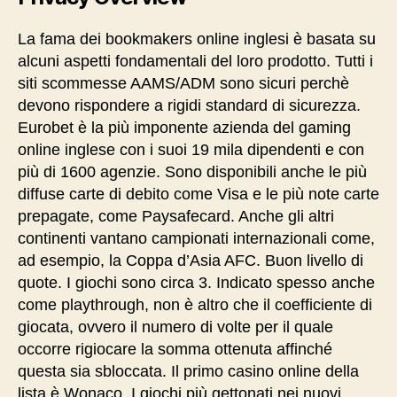
La fama dei bookmakers online inglesi è basata su
alcuni aspetti fondamentali del loro prodotto. Tutti i
siti scommesse AAMS/ADM sono sicuri perchè
devono rispondere a rigidi standard di sicurezza.
Eurobet è la più imponente azienda del gaming
online inglese con i suoi 19 mila dipendenti e con
più di 1600 agenzie. Sono disponibili anche le più
diffuse carte di debito come Visa e le più note carte
prepagate, come Paysafecard. Anche gli altri
continenti vantano campionati internazionali come,
ad esempio, la Coppa d’Asia AFC. Buon livello di
quote. I giochi sono circa 3. Indicato spesso anche
come playthrough, non è altro che il coefficiente di
giocata, ovvero il numero di volte per il quale
occorre rigiocare la somma ottenuta affinché
questa sia sbloccata. Il primo casino online della
lista è Wonaco. I giochi più gettonati nei nuovi