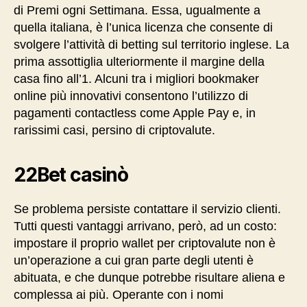
di Premi ogni Settimana. Essa, ugualmente a
quella italiana, è l’unica licenza che consente di
svolgere l’attività di betting sul territorio inglese. La
prima assottiglia ulteriormente il margine della
casa fino all’1. Alcuni tra i migliori bookmaker
online più innovativi consentono l’utilizzo di
pagamenti contactless come Apple Pay e, in
rarissimi casi, persino di criptovalute.
22Bet casinò
Se problema persiste contattare il servizio clienti.
Tutti questi vantaggi arrivano, però, ad un costo:
impostare il proprio wallet per criptovalute non è
un’operazione a cui gran parte degli utenti è
abituata, e che dunque potrebbe risultare aliena e
complessa ai più. Operante con i nomi