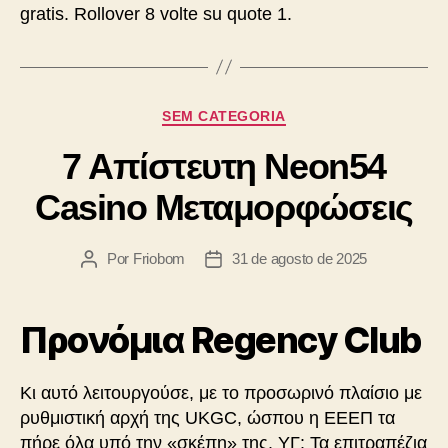
gratis. Rollover 8 volte su quote 1.
SEM CATEGORIA
7 Απίστευτη Neon54
Casino Μεταμορφώσεις
Por
Friobom
31 de agosto de 2025
Προνόμια Regency Club
Κι αυτό λειτουργούσε, με το προσωρινό πλαίσιο με
ρυθμιστική αρχή της UKGC, ώσπου η ΕΕΕΠ τα
πήρε όλα υπό την «σκέπη» της. ΥΓ: Τα επιτραπέζια