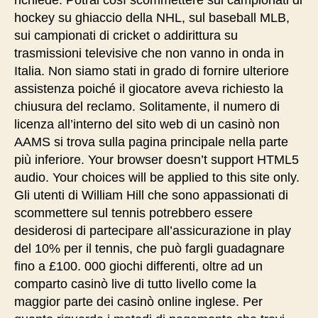
hockey su ghiaccio della NHL, sul baseball MLB,
sui campionati di cricket o addirittura su
trasmissioni televisive che non vanno in onda in
Italia. Non siamo stati in grado di fornire ulteriore
assistenza poiché il giocatore aveva richiesto la
chiusura del reclamo. Solitamente, il numero di
licenza all’interno del sito web di un casinò non
AAMS si trova sulla pagina principale nella parte
più inferiore. Your browser doesn’t support HTML5
audio. Your choices will be applied to this site only.
Gli utenti di William Hill che sono appassionati di
scommettere sul tennis potrebbero essere
desiderosi di partecipare all’assicurazione in play
del 10% per il tennis, che può fargli guadagnare
fino a £100. 000 giochi differenti, oltre ad un
comparto casinò live di tutto livello come la
maggior parte dei casinò online inglese. Per