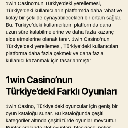
1win Casino’nun Türkiye’deki yerellemesi,
Türkiye’deki kullanıcıların platformda daha rahat ve
kolay bir şekilde oynayabilecekleri bir ortam sağlar.
Bu, Türkiye’deki kullanıcıların platformda daha
uzun süre kalabilmelerine ve daha fazla kazanç
elde etmelerine olanak tanır. 1win Casino’nun
Türkiye’deki yerellemesi, Türkiye’deki kullanıcıları
platforma daha fazla çekmek ve daha fazla
kullanıcı kazanmak için tasarlanmıştır.
1win Casino’nun
Türkiye’deki Farklı Oyunları
1win Casino, Türkiye’deki oyuncular için geniş bir
oyun kataloğu sunar. Bu kataloğunda çeşitli
kategoriler altında çeşitli türde oyunlar mevcuttur.
Bunlar arasında slot oyunları, blackjack, poker,