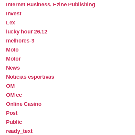
Internet Business, Ezine Publishing
Invest
Lex
lucky hour 26.12
melhores-3
Moto
Motor
News
Noticias esportivas
OM
OM cc
Online Casino
Post
Public
ready_text