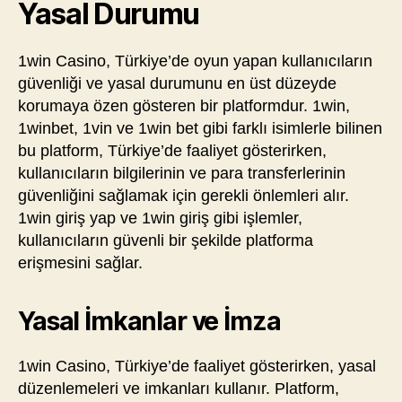
Yasal Durumu
1win Casino, Türkiye’de oyun yapan kullanıcıların
güvenliği ve yasal durumunu en üst düzeyde
korumaya özen gösteren bir platformdur. 1win,
1winbet, 1vin ve 1win bet gibi farklı isimlerle bilinen
bu platform, Türkiye’de faaliyet gösterirken,
kullanıcıların bilgilerinin ve para transferlerinin
güvenliğini sağlamak için gerekli önlemleri alır.
1win giriş yap ve 1win giriş gibi işlemler,
kullanıcıların güvenli bir şekilde platforma
erişmesini sağlar.
Yasal İmkanlar ve İmza
1win Casino, Türkiye’de faaliyet gösterirken, yasal
düzenlemeleri ve imkanları kullanır. Platform,