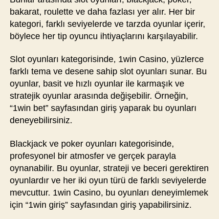
bakarat, roulette ve daha fazlası yer alır. Her bir
kategori, farklı seviyelerde ve tarzda oyunlar içerir,
böylece her tip oyuncu ihtiyaçlarını karşılayabilir.
Slot oyunları kategorisinde, 1win Casino, yüzlerce
farklı tema ve desene sahip slot oyunları sunar. Bu
oyunlar, basit ve hızlı oyunlar ile karmaşık ve
stratejik oyunlar arasında değişebilir. Örneğin,
“1win bet” sayfasından giriş yaparak bu oyunları
deneyebilirsiniz.
Blackjack ve poker oyunları kategorisinde,
profesyonel bir atmosfer ve gerçek parayla
oynanabilir. Bu oyunlar, strateji ve beceri gerektiren
oyunlardır ve her iki oyun türü de farklı seviyelerde
mevcuttur. 1win Casino, bu oyunları deneyimlemek
için “1win giriş” sayfasından giriş yapabilirsiniz.