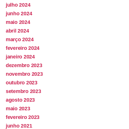
julho 2024
junho 2024
maio 2024
abril 2024
março 2024
fevereiro 2024
janeiro 2024
dezembro 2023
novembro 2023
outubro 2023
setembro 2023
agosto 2023
maio 2023
fevereiro 2023
junho 2021