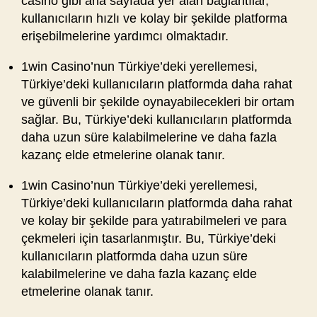
casino gibi ana sayfada yer alan bağlantılar,
kullanıcıların hızlı ve kolay bir şekilde platforma
erişebilmelerine yardımcı olmaktadır.
1win Casino’nun Türkiye’deki yerellemesi,
Türkiye’deki kullanıcıların platformda daha rahat
ve güvenli bir şekilde oynayabilecekleri bir ortam
sağlar. Bu, Türkiye’deki kullanıcıların platformda
daha uzun süre kalabilmelerine ve daha fazla
kazanç elde etmelerine olanak tanır.
1win Casino’nun Türkiye’deki yerellemesi,
Türkiye’deki kullanıcıların platformda daha rahat
ve kolay bir şekilde para yatırabilmeleri ve para
çekmeleri için tasarlanmıştır. Bu, Türkiye’deki
kullanıcıların platformda daha uzun süre
kalabilmelerine ve daha fazla kazanç elde
etmelerine olanak tanır.