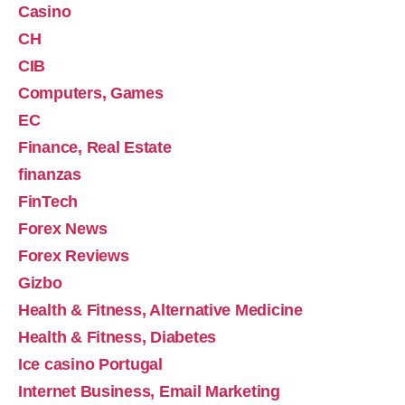
Casino
CH
CIB
Computers, Games
EC
Finance, Real Estate
finanzas
FinTech
Forex News
Forex Reviews
Gizbo
Health & Fitness, Alternative Medicine
Health & Fitness, Diabetes
Ice casino Portugal
Internet Business, Email Marketing