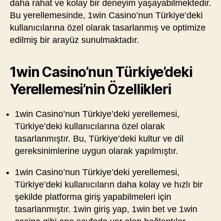
daha rahat ve kolay bir deneyim yaşayabilmektedir.
Bu yerellemesinde, 1win Casino’nun Türkiye’deki
kullanıcılarına özel olarak tasarlanmış ve optimize
edilmiş bir arayüz sunulmaktadır.
1win Casino’nun Türkiye’deki
Yerellemesi’nin Özellikleri
1win Casino’nun Türkiye’deki yerellemesi,
Türkiye’deki kullanıcılarına özel olarak
tasarlanmıştır. Bu, Türkiye’deki kultur ve dil
gereksinimlerine uygun olarak yapılmıştır.
1win Casino’nun Türkiye’deki yerellemesi,
Türkiye’deki kullanıcıların daha kolay ve hızlı bir
şekilde platforma giriş yapabilmeleri için
tasarlanmıştır. 1win giriş yap, 1win bet ve 1win