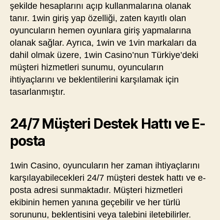
şekilde hesaplarını açıp kullanmalarına olanak
tanır. 1win giriş yap özelliği, zaten kayıtlı olan
oyuncuların hemen oyunlara giriş yapmalarına
olanak sağlar. Ayrıca, 1win ve 1vin markaları da
dahil olmak üzere, 1win Casino’nun Türkiye’deki
müşteri hizmetleri sunumu, oyuncuların
ihtiyaçlarını ve beklentilerini karşılamak için
tasarlanmıştır.
24/7 Müşteri Destek Hattı ve E-
posta
1win Casino, oyuncuların her zaman ihtiyaçlarını
karşılayabilecekleri 24/7 müşteri destek hattı ve e-
posta adresi sunmaktadır. Müşteri hizmetleri
ekibinin hemen yanına geçebilir ve her türlü
sorununu, beklentisini veya talebini iletebilirler.