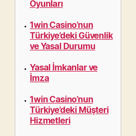
Oyunları
1win Casino’nun
Türkiye’deki Güvenlik
ve Yasal Durumu
Yasal İmkanlar ve
İmza
1win Casino’nun
Türkiye’deki Müşteri
Hizmetleri