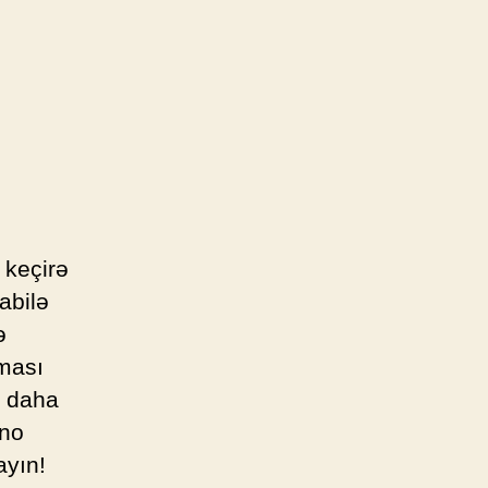
 keçirə
abilə
ə
ması
r daha
ino
ayın!