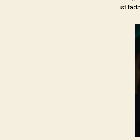
istifad