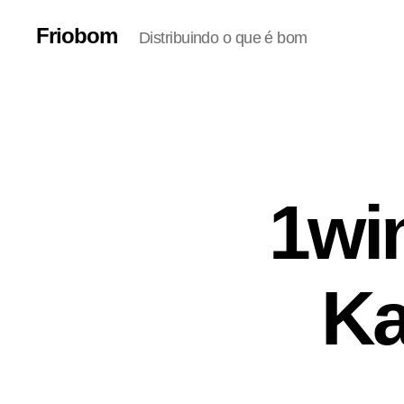
Friobom
Distribuindo o que é bom
1wi
Ka