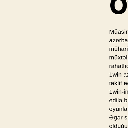
O
Müasir
azerba
müharib
müxtəl
rahatlı
1win a
təklif
1win-i
edilə b
oyunlar
Əgər s
olduğu