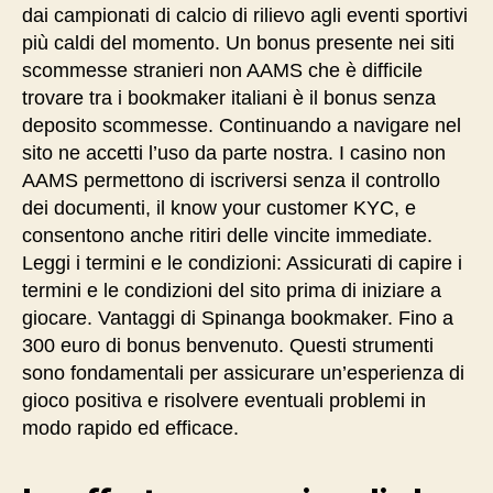
dai campionati di calcio di rilievo agli eventi sportivi
più caldi del momento. Un bonus presente nei siti
scommesse stranieri non AAMS che è difficile
trovare tra i bookmaker italiani è il bonus senza
deposito scommesse. Continuando a navigare nel
sito ne accetti l’uso da parte nostra. I casino non
AAMS permettono di iscriversi senza il controllo
dei documenti, il know your customer KYC, e
consentono anche ritiri delle vincite immediate.
Leggi i termini e le condizioni: Assicurati di capire i
termini e le condizioni del sito prima di iniziare a
giocare. Vantaggi di Spinanga bookmaker. Fino a
300 euro di bonus benvenuto. Questi strumenti
sono fondamentali per assicurare un’esperienza di
gioco positiva e risolvere eventuali problemi in
modo rapido ed efficace.