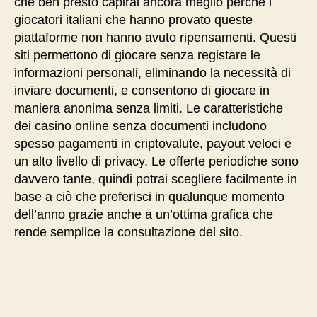
che ben presto capirai ancora meglio perché i
giocatori italiani che hanno provato queste
piattaforme non hanno avuto ripensamenti. Questi
siti permettono di giocare senza registare le
informazioni personali, eliminando la necessità di
inviare documenti, e consentono di giocare in
maniera anonima senza limiti. Le caratteristiche
dei casino online senza documenti includono
spesso pagamenti in criptovalute, payout veloci e
un alto livello di privacy. Le offerte periodiche sono
davvero tante, quindi potrai scegliere facilmente in
base a ciò che preferisci in qualunque momento
dell’anno grazie anche a un’ottima grafica che
rende semplice la consultazione del sito.