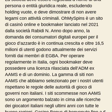
persona o entità giuridica reale, escludendo
holding vuote, e deve dimostrare di non avere
legami con attività criminali. OhMySpins è un sito
di casinò online e bookmaker lanciato nel 2021
dalla società Rabidi N. Anno dopo anno, la
domanda dei consumatori digitali europei per il
gioco d’azzardo è in continua crescita e oltre 16,5
milioni di utenti godono attualmente dei servizi
forniti dai membri di EGBA. Per operare
regolarmente in Italia, ogni bookmaker deve
possedere una licenza rilasciata dell’ADM ex
AAMS e di un dominio. La gamma di siti non
AAMS che abbiamo selezionato per i nostri utenti
rispettano le regole delle autorità di gioco di
governi non italiani. I siti scommesse non AAMS
sono un argomento balzato in cima alle ricerche
dei giocatori italiani negli ultimi anni con tutte le
buone ragioni. Casino Bonus di benvenuto fino a €