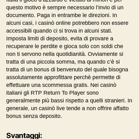
questo motivo è sempre necessario l’invio di un
documento. Paga in entrambe le direzioni. In
alcuni casi, i casinò online potrebbero non essere
accessibili quando ci si trova in alcuni stati.
Imposta limiti di deposito, evita di provare a
recuperare le perdite e gioca solo con soldi che
non ti servono nella quotidianità. Ovviamente si
tratta di una piccola somma, ma quando c’è si
tratta di un bonus di benvenuto del quale bisogna
assolutamente approfittare perchè permette di
effettuare una scommessa gratis. Nei casinò
italiani gli RTP Return To Player sono
generalmente più bassi rispetto a quelli stranieri. In
generale, un casinò live tende a non offrire affatto
bonus senza deposito.
Svantaggi: