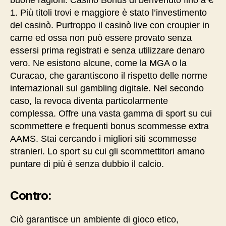
1. Più titoli trovi e maggiore è stato l’investimento
del casinò. Purtroppo il casinò live con croupier in
carne ed ossa non può essere provato senza
essersi prima registrati e senza utilizzare denaro
vero. Ne esistono alcune, come la MGA o la
Curacao, che garantiscono il rispetto delle norme
internazionali sul gambling digitale. Nel secondo
caso, la revoca diventa particolarmente
complessa. Offre una vasta gamma di sport su cui
scommettere e frequenti bonus scommesse extra
AAMS. Stai cercando i migliori siti scommesse
stranieri. Lo sport su cui gli scommettitori amano
puntare di più è senza dubbio il calcio.
Contro:
Ciò garantisce un ambiente di gioco etico,