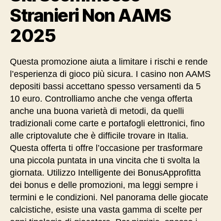
Stranieri Non AAMS
2025
Questa promozione aiuta a limitare i rischi e rende
l’esperienza di gioco più sicura. I casino non AAMS
depositi bassi accettano spesso versamenti da 5
10 euro. Controlliamo anche che venga offerta
anche una buona varietà di metodi, da quelli
tradizionali come carte e portafogli elettronici, fino
alle criptovalute che è difficile trovare in Italia.
Questa offerta ti offre l’occasione per trasformare
una piccola puntata in una vincita che ti svolta la
giornata. Utilizzo Intelligente dei BonusApprofitta
dei bonus e delle promozioni, ma leggi sempre i
termini e le condizioni. Nel panorama delle giocate
calcistiche, esiste una vasta gamma di scelte per