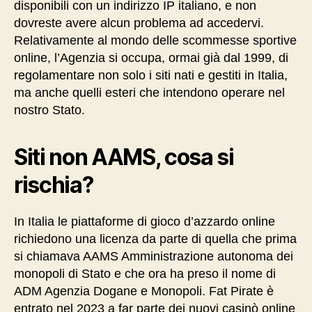
disponibili con un indirizzo IP italiano, e non
dovreste avere alcun problema ad accedervi.
Relativamente al mondo delle scommesse sportive
online, l’Agenzia si occupa, ormai già dal 1999, di
regolamentare non solo i siti nati e gestiti in Italia,
ma anche quelli esteri che intendono operare nel
nostro Stato.
Siti non AAMS, cosa si
rischia?
In Italia le piattaforme di gioco d’azzardo online
richiedono una licenza da parte di quella che prima
si chiamava AAMS Amministrazione autonoma dei
monopoli di Stato e che ora ha preso il nome di
ADM Agenzia Dogane e Monopoli. Fat Pirate è
entrato nel 2023 a far parte dei nuovi casinò online