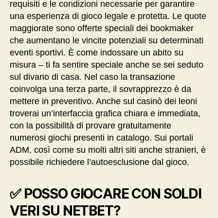
requisiti e le condizioni necessarie per garantire
una esperienza di gioco legale e protetta. Le quote
maggiorate sono offerte speciali dei bookmaker
che aumentano le vincite potenziali su determinati
eventi sportivi. È come indossare un abito su
misura – ti fa sentire speciale anche se sei seduto
sul divano di casa. Nel caso la transazione
coinvolga una terza parte, il sovrapprezzo è da
mettere in preventivo. Anche sul casinò dei leoni
troverai un’interfaccia grafica chiara e immediata,
con la possibilità di provare gratuitamente
numerosi giochi presenti in catalogo. Sui portali
ADM, così come su molti altri siti anche stranieri, è
possibile richiedere l’autoesclusione dal gioco.
✅ POSSO GIOCARE CON SOLDI
VERI SU NETBET?