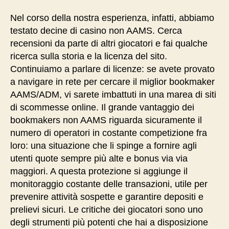
Nel corso della nostra esperienza, infatti, abbiamo
testato decine di casino non AAMS. Cerca
recensioni da parte di altri giocatori e fai qualche
ricerca sulla storia e la licenza del sito.
Continuiamo a parlare di licenze: se avete provato
a navigare in rete per cercare il miglior bookmaker
AAMS/ADM, vi sarete imbattuti in una marea di siti
di scommesse online. Il grande vantaggio dei
bookmakers non AAMS riguarda sicuramente il
numero di operatori in costante competizione fra
loro: una situazione che li spinge a fornire agli
utenti quote sempre più alte e bonus via via
maggiori. A questa protezione si aggiunge il
monitoraggio costante delle transazioni, utile per
prevenire attività sospette e garantire depositi e
prelievi sicuri. Le critiche dei giocatori sono uno
degli strumenti più potenti che hai a disposizione