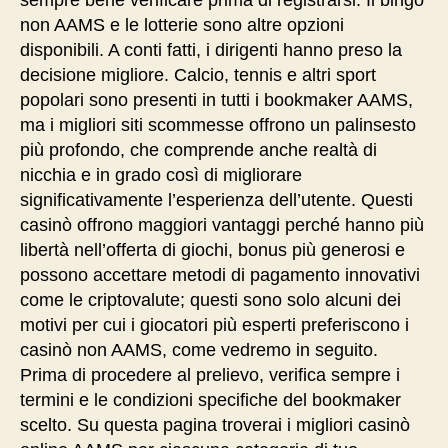
non AAMS e le lotterie sono altre opzioni
disponibili. A conti fatti, i dirigenti hanno preso la
decisione migliore. Calcio, tennis e altri sport
popolari sono presenti in tutti i bookmaker AAMS,
ma i migliori siti scommesse offrono un palinsesto
più profondo, che comprende anche realtà di
nicchia e in grado così di migliorare
significativamente l’esperienza dell’utente. Questi
casinò offrono maggiori vantaggi perché hanno più
libertà nell’offerta di giochi, bonus più generosi e
possono accettare metodi di pagamento innovativi
come le criptovalute; questi sono solo alcuni dei
motivi per cui i giocatori più esperti preferiscono i
casinò non AAMS, come vedremo in seguito.
Prima di procedere al prelievo, verifica sempre i
termini e le condizioni specifiche del bookmaker
scelto. Su questa pagina troverai i migliori casinò