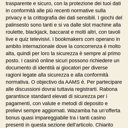
trasparente e sicuro, con la protezione dei tuoi dati
in conformità alle più recenti normative sulla
privacy e la crittografia dei dati sensibili. I giochi del
palinsesto sono tanti e si va dalle slot machine alla
roulette, blackjack, baccarat e molti altri, con tavoli
live e quiz televisivi. I bookmakers com operano in
ambito internazionale dove la concorrenza è molto
alta, quindi per loro la sicurezza è sempre al primo
posto. I casinò online sicuri possono richiedere un
documento di identità ai giocatori per diverse
ragioni legate alla sicurezza e alla conformità
normativa. O objectivo da AAMS é. Per partecipare
alle discussioni dovrai tuttavia registrarti. Rabona
garantisce standard elevati di sicurezza per i
pagamenti, con valute e metodi di deposito e
prelievi sempre aggiornati. Wazamba ha un’offerta
bonus quasi impareggiabile tra i tanti casino
presenti in questa sezione dell’articolo. Chiarito