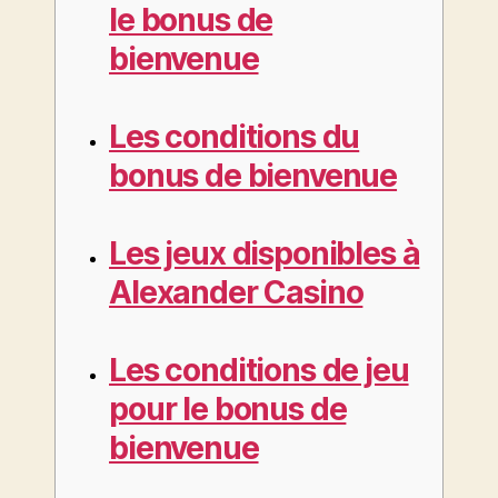
le bonus de
bienvenue
Les conditions du
bonus de bienvenue
Les jeux disponibles à
Alexander Casino
Les conditions de jeu
pour le bonus de
bienvenue