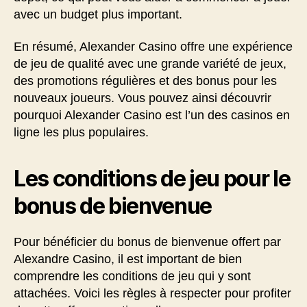
avec un budget plus important.
En résumé, Alexander Casino offre une expérience
de jeu de qualité avec une grande variété de jeux,
des promotions régulières et des bonus pour les
nouveaux joueurs. Vous pouvez ainsi découvrir
pourquoi Alexander Casino est l’un des casinos en
ligne les plus populaires.
Les conditions de jeu pour le
bonus de bienvenue
Pour bénéficier du bonus de bienvenue offert par
Alexandre Casino, il est important de bien
comprendre les conditions de jeu qui y sont
attachées. Voici les règles à respecter pour profiter