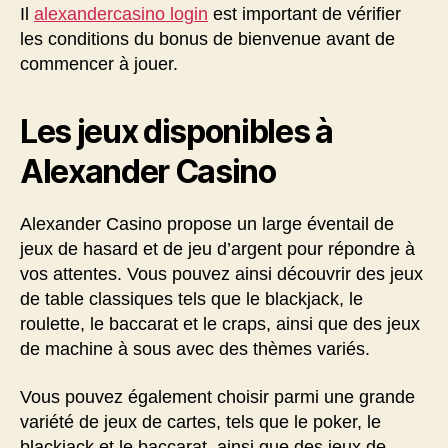
Il
alexandercasino login
est important de vérifier
les conditions du bonus de bienvenue avant de
commencer à jouer.
Les jeux disponibles à
Alexander Casino
Alexander Casino propose un large éventail de
jeux de hasard et de jeu d’argent pour répondre à
vos attentes. Vous pouvez ainsi découvrir des jeux
de table classiques tels que le blackjack, le
roulette, le baccarat et le craps, ainsi que des jeux
de machine à sous avec des thèmes variés.
Vous pouvez également choisir parmi une grande
variété de jeux de cartes, tels que le poker, le
blackjack et le baccarat, ainsi que des jeux de