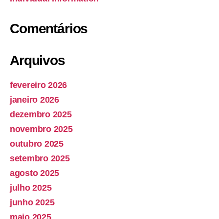
Comentários
Arquivos
fevereiro 2026
janeiro 2026
dezembro 2025
novembro 2025
outubro 2025
setembro 2025
agosto 2025
julho 2025
junho 2025
maio 2025