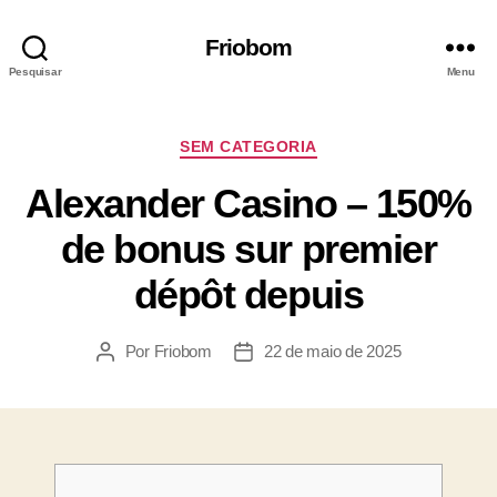
Friobom
Pesquisar
Menu
SEM CATEGORIA
Alexander Casino – 150%
de bonus sur premier
dépôt depuis
Por
Friobom
22 de maio de 2025