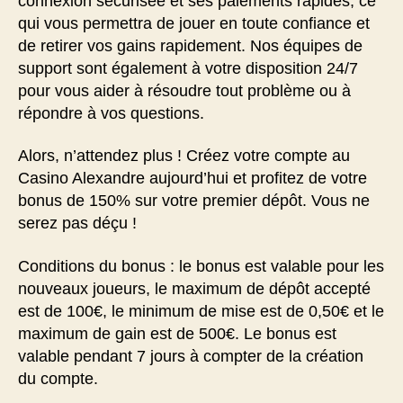
connexion sécurisée et ses paiements rapides, ce
qui vous permettra de jouer en toute confiance et
de retirer vos gains rapidement. Nos équipes de
support sont également à votre disposition 24/7
pour vous aider à résoudre tout problème ou à
répondre à vos questions.
Alors, n’attendez plus ! Créez votre compte au
Casino Alexandre aujourd’hui et profitez de votre
bonus de 150% sur votre premier dépôt. Vous ne
serez pas déçu !
Conditions du bonus : le bonus est valable pour les
nouveaux joueurs, le maximum de dépôt accepté
est de 100€, le minimum de mise est de 0,50€ et le
maximum de gain est de 500€. Le bonus est
valable pendant 7 jours à compter de la création
du compte.