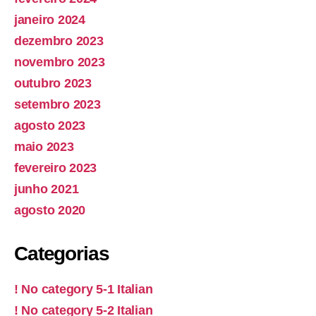
janeiro 2024
dezembro 2023
novembro 2023
outubro 2023
setembro 2023
agosto 2023
maio 2023
fevereiro 2023
junho 2021
agosto 2020
Categorias
! No category 5-1 Italian
! No category 5-2 Italian