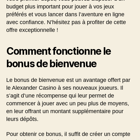
budget plus important pour jouer à vos jeux
préférés et vous lancer dans l’aventure en ligne
avec confiance. N’hésitez pas à profiter de cette
offre exceptionnelle !
Comment fonctionne le
bonus de bienvenue
Le bonus de bienvenue est un avantage offert par
le Alexander Casino à ses nouveaux joueurs. Il
s’agit d’une récompense qui leur permet de
commencer à jouer avec un peu plus de moyens,
en leur offrant un montant supplémentaire pour
leurs dépôts.
Pour obtenir ce bonus, il suffit de créer un compte