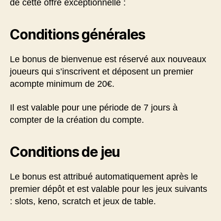
de cette offre exceptionnelle :
Conditions générales
Le bonus de bienvenue est réservé aux nouveaux
joueurs qui s’inscrivent et déposent un premier
acompte minimum de 20€.
Il est valable pour une période de 7 jours à
compter de la création du compte.
Conditions de jeu
Le bonus est attribué automatiquement après le
premier dépôt et est valable pour les jeux suivants
: slots, keno, scratch et jeux de table.