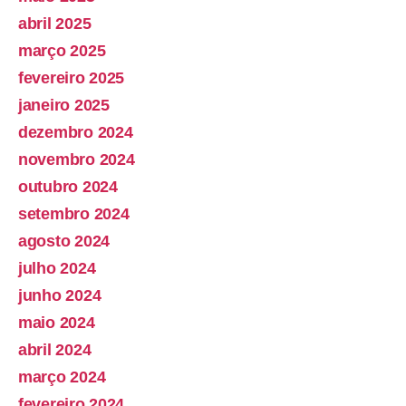
abril 2025
março 2025
fevereiro 2025
janeiro 2025
dezembro 2024
novembro 2024
outubro 2024
setembro 2024
agosto 2024
julho 2024
junho 2024
maio 2024
abril 2024
março 2024
fevereiro 2024