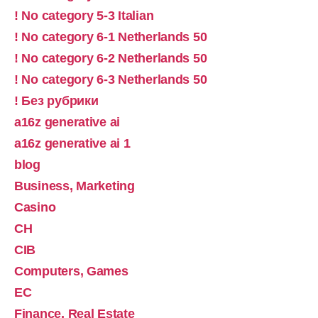
! No category 5-3 Italian
! No category 6-1 Netherlands 50
! No category 6-2 Netherlands 50
! No category 6-3 Netherlands 50
! Без рубрики
a16z generative ai
a16z generative ai 1
blog
Business, Marketing
Casino
CH
CIB
Computers, Games
EC
Finance, Real Estate