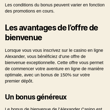
Les conditions du bonus peuvent varier en fonction
des promotions en cours.
Les avantages de l’offre de
bienvenue
Lorsque vous vous inscrivez sur le casino en ligne
Alexander, vous bénéficiez d’une offre de
bienvenue exceptionnelle. Cette offre vous permet
de commencer votre aventure en ligne de manière
optimale, avec un bonus de 150% sur votre
premier dépôt.
Un bonus généreux
Le bonus de bienvenue de l’Alexander Casino est