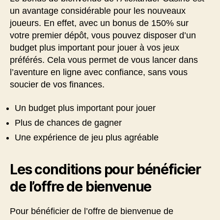
un avantage considérable pour les nouveaux
joueurs. En effet, avec un bonus de 150% sur
votre premier dépôt, vous pouvez disposer d’un
budget plus important pour jouer à vos jeux
préférés. Cela vous permet de vous lancer dans
l’aventure en ligne avec confiance, sans vous
soucier de vos finances.
Un budget plus important pour jouer
Plus de chances de gagner
Une expérience de jeu plus agréable
Les conditions pour bénéficier
de l’offre de bienvenue
Pour bénéficier de l’offre de bienvenue de