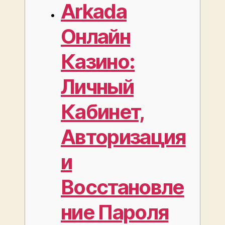
Arkada
Онлайн
Казино:
Личный
Кабинет,
Авторизация
и
Восстановле
ние Пароля