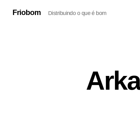
Friobom
Distribuindo o que é bom
Arka