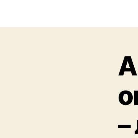
A
о
–