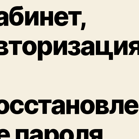
абинет,
вторизаци
осстановле
е пароля