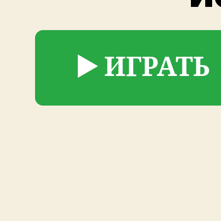
▶️ ИГРАТЬ