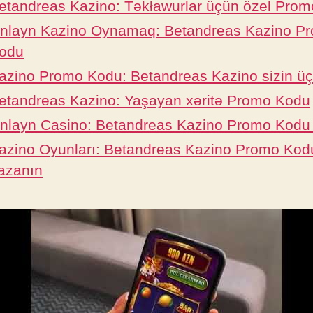
etandreas Kazino: Təkławurlar üçün özel Pro
nlayn Kazino Oynamaq: Betandreas Kazino P
odu
azino Promo Kodu: Betandreas Kazino sizin ü
etandreas Kazino: Yaşayan xəritə Promo Kodu
nlayn Casino: Betandreas Kazino Promo Kodu 
azino Oyunları: Betandreas Kazino Promo Kodu
azanın