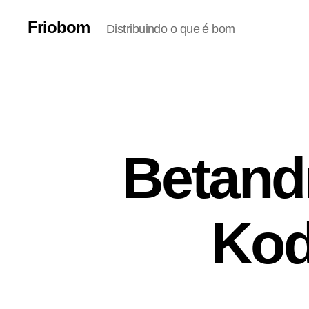
Friobom
Distribuindo o que é bom
Betand
Kod