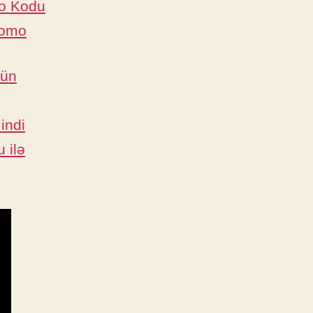
mo Kodu
romo
çün
indi
 ilə