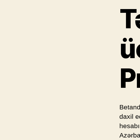
T
ü
P
Betand
daxil 
hesabı
Azərba