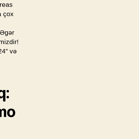
dreas
a çox
 Əgər
mizdir!
24” və
q:
omo