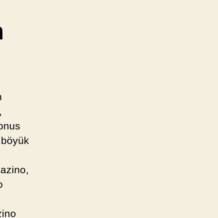
n
n
,
bonus
 böyük
Kazino,
o
zino