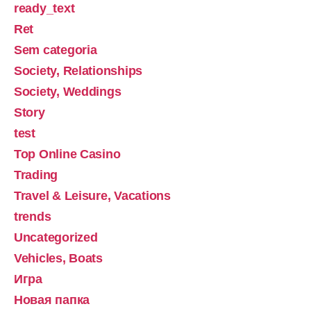
ready_text
Ret
Sem categoria
Society, Relationships
Society, Weddings
Story
test
Top Online Casino
Trading
Travel & Leisure, Vacations
trends
Uncategorized
Vehicles, Boats
Игра
Новая папка