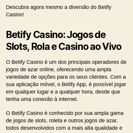
Descubra agora mesmo a diversão do Betify
Casino!
Betify Casino: Jogos de
Slots, Rola e Casino ao Vivo
O Betify Casino é um dos principais operadores de
jogos de azar online, oferecendo uma ampla
variedade de opções para os seus clientes. Com a
sua aplicação móvel, o Betify App, é possível jogar
em qualquer lugar e a qualquer hora, desde que
tenha uma conexão à internet.
O Betify Casino é conhecido por sua ampla gama
de jogos de slots, roleta e outros jogos de azar,
todos desenvolvidos com a mais alta qualidade e