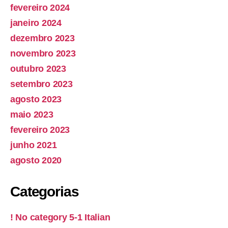
fevereiro 2024
janeiro 2024
dezembro 2023
novembro 2023
outubro 2023
setembro 2023
agosto 2023
maio 2023
fevereiro 2023
junho 2021
agosto 2020
Categorias
! No category 5-1 Italian