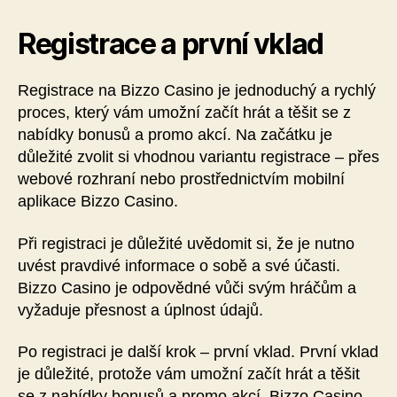
Registrace a první vklad
Registrace na Bizzo Casino je jednoduchý a rychlý
proces, který vám umožní začít hrát a těšit se z
nabídky bonusů a promo akcí. Na začátku je
důležité zvolit si vhodnou variantu registrace – přes
webové rozhraní nebo prostřednictvím mobilní
aplikace Bizzo Casino.
Při registraci je důležité uvědomit si, že je nutno
uvést pravdivé informace o sobě a své účasti.
Bizzo Casino je odpovědné vůči svým hráčům a
vyžaduje přesnost a úplnost údajů.
Po registraci je další krok – první vklad. První vklad
je důležité, protože vám umožní začít hrát a těšit
se z nabídky bonusů a promo akcí. Bizzo Casino