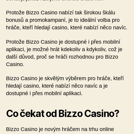
Protože Bizzo Casino nabízí tak širokou škálu
bonusů a promokampaní, je to ideální volba pro
hráče, kteří hledají casino, které nabízí něco navíc.
Protože Bizzo Casino je dostupné i přes mobilní
aplikaci, je možné hrát kdekoliv a kdykoliv, což je
další důvod, proč se hráči rozhodnou pro Bizzo
Casino.
Bizzo Casino je skvělým výběrem pro hráče, kteří
hledají casino, které nabízí něco navíc a je
dostupné i přes mobilní aplikaci.
Co čekat od Bizzo Casino?
Bizzo Casino je novým hráčem na trhu online