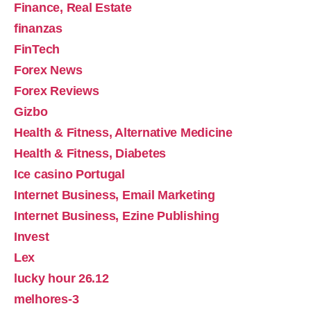
Finance, Real Estate
finanzas
FinTech
Forex News
Forex Reviews
Gizbo
Health & Fitness, Alternative Medicine
Health & Fitness, Diabetes
Ice casino Portugal
Internet Business, Email Marketing
Internet Business, Ezine Publishing
Invest
Lex
lucky hour 26.12
melhores-3