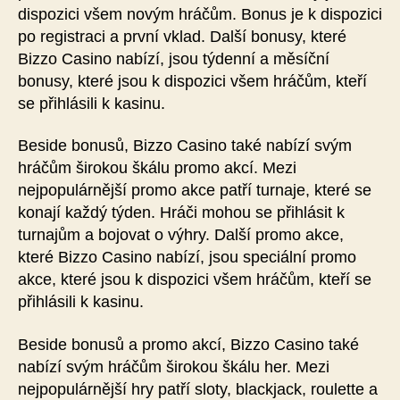
dispozici všem novým hráčům. Bonus je k dispozici
po registraci a první vklad. Další bonusy, které
Bizzo Casino nabízí, jsou týdenní a měsíční
bonusy, které jsou k dispozici všem hráčům, kteří
se přihlásili k kasinu.
Beside bonusů, Bizzo Casino také nabízí svým
hráčům širokou škálu promo akcí. Mezi
nejpopulárnější promo akce patří turnaje, které se
konají každý týden. Hráči mohou se přihlásit k
turnajům a bojovat o výhry. Další promo akce,
které Bizzo Casino nabízí, jsou speciální promo
akce, které jsou k dispozici všem hráčům, kteří se
přihlásili k kasinu.
Beside bonusů a promo akcí, Bizzo Casino také
nabízí svým hráčům širokou škálu her. Mezi
nejpopulárnější hry patří sloty, blackjack, roulette a