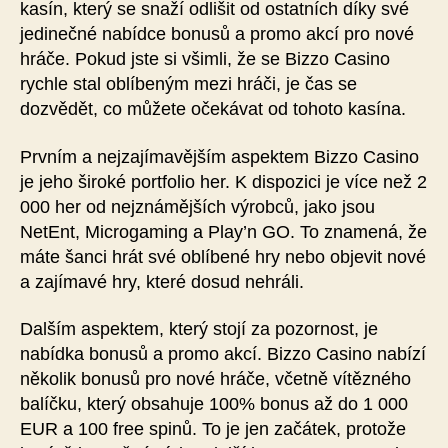
kasín, který se snaží odlišit od ostatních díky své
jedinečné nabídce bonusů a promo akcí pro nové
hráče. Pokud jste si všimli, že se Bizzo Casino
rychle stal oblíbeným mezi hráči, je čas se
dozvědět, co můžete očekávat od tohoto kasína.
Prvním a nejzajímavějším aspektem Bizzo Casino
je jeho široké portfolio her. K dispozici je více než 2
000 her od nejznámějších výrobců, jako jsou
NetEnt, Microgaming a Play’n GO. To znamená, že
máte šanci hrát své oblíbené hry nebo objevit nové
a zajímavé hry, které dosud nehráli.
Dalším aspektem, který stojí za pozornost, je
nabídka bonusů a promo akcí. Bizzo Casino nabízí
několik bonusů pro nové hráče, včetně vítězného
balíčku, který obsahuje 100% bonus až do 1 000
EUR a 100 free spinů. To je jen začátek, protože