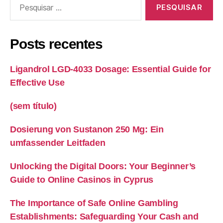
Posts recentes
Ligandrol LGD-4033 Dosage: Essential Guide for
Effective Use
(sem título)
Dosierung von Sustanon 250 Mg: Ein
umfassender Leitfaden
Unlocking the Digital Doors: Your Beginner’s
Guide to Online Casinos in Cyprus
The Importance of Safe Online Gambling
Establishments: Safeguarding Your Cash and