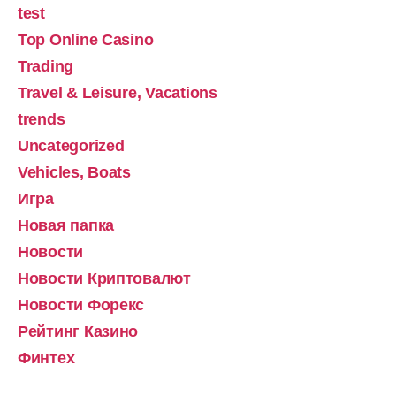
test
Top Online Casino
Trading
Travel & Leisure, Vacations
trends
Uncategorized
Vehicles, Boats
Игра
Новая папка
Новости
Новости Криптовалют
Новости Форекс
Рейтинг Казино
Финтех