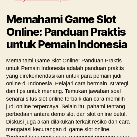
Memahami Game Slot
Online: Panduan Praktis
untuk Pemain Indonesia
Memahami Game Slot Online: Panduan Praktis
untuk Pemain Indonesia adalah panduan praktis
yang direkomendasikan untuk para pemain judi
online di Indonesia. Pelajari cara bermain, strategi
dan tips untuk menang. Temukan jawaban soal
senarai situs slot online terbaik dan cara memilih
judi online terpercaya. Selain itu, pahami tentang
perbedaan antara demo slot dan slot online betul.
Diskusi juga akan dilakukan terkait resiko dan cara
mengatasi kecurangan di game slot online.
Terdapat juga penjelasan mengenai peranan peran