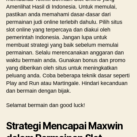
Amenlihat Hasil di Indonesia. Untuk memulai,
pastikan anda memahami dasar-dasar dari
permainan judi online terlebih dahulu. Pilih situs
slot online yang terpercaya dan diakui oleh
pemerintah Indonesia. Jangan lupa untuk
membuat strategi yang baik sebelum memulai
permainan. Selalu merencanakan anggaran dan
waktu bermain anda. Gunakan bonus dan promo
yang diberikan oleh situs untuk meningkatkan
peluang anda. Coba beberapa teknik dasar seperti
Play and Run atau Martingale. Hindari kecanduan
dan bermain dengan bijak.
Selamat bermain dan good luck!
Strategi Mencapai Maxwin