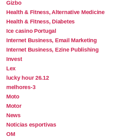
Gizbo
Health & Fitness, Alternative Medicine
Health & Fitness, Diabetes
Ice casino Portugal
Internet Business, Email Marketing
Internet Business, Ezine Publishing
Invest
Lex
lucky hour 26.12
melhores-3
Moto
Motor
News
Noticias esportivas
OM