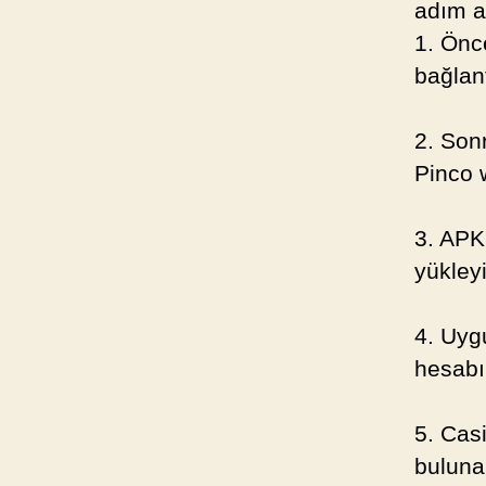
adım ad
1. Önce
bağlant
2. Son
Pinco 
3. APK
yükley
4. Uyg
hesabı
5. Cas
buluna