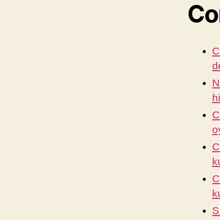
Co
C
d
N
h
C
o
C
k
C
k
S