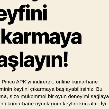
eyfini
ıkarmaya
aşlayın!
 Pinco APK’yi indirerek, online kumarhane
minin keyfini çıkarmaya başlayabilirsiniz! Bu
ma, size mükemmel bir oyun deneyimi sağlaya
nlı kumarhane oyunlarının keyfini kurcalar. İyi