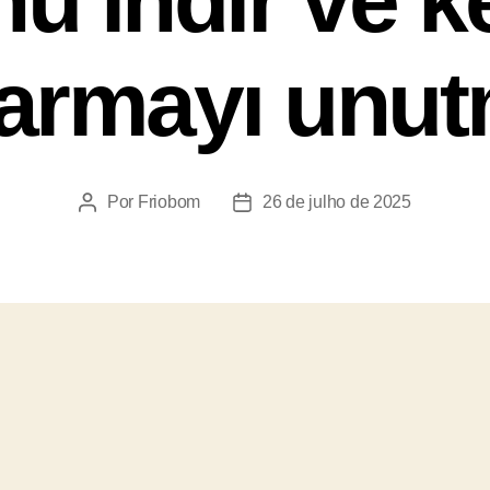
karmayı unut
Por
Friobom
26 de julho de 2025