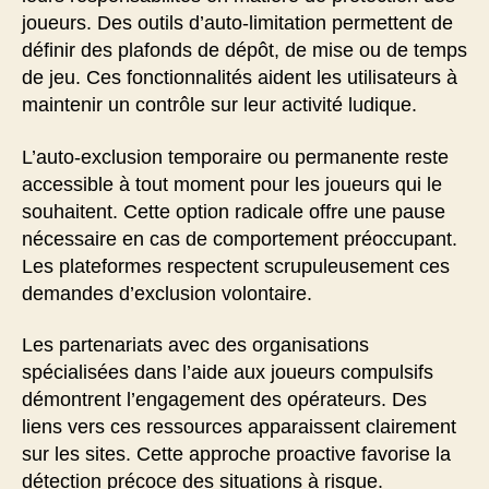
joueurs. Des outils d’auto-limitation permettent de
définir des plafonds de dépôt, de mise ou de temps
de jeu. Ces fonctionnalités aident les utilisateurs à
maintenir un contrôle sur leur activité ludique.
L’auto-exclusion temporaire ou permanente reste
accessible à tout moment pour les joueurs qui le
souhaitent. Cette option radicale offre une pause
nécessaire en cas de comportement préoccupant.
Les plateformes respectent scrupuleusement ces
demandes d’exclusion volontaire.
Les partenariats avec des organisations
spécialisées dans l’aide aux joueurs compulsifs
démontrent l’engagement des opérateurs. Des
liens vers ces ressources apparaissent clairement
sur les sites. Cette approche proactive favorise la
détection précoce des situations à risque.