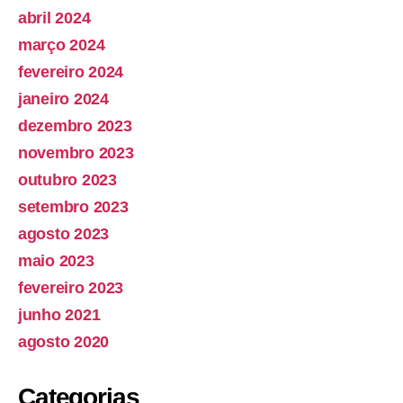
abril 2024
março 2024
fevereiro 2024
janeiro 2024
dezembro 2023
novembro 2023
outubro 2023
setembro 2023
agosto 2023
maio 2023
fevereiro 2023
junho 2021
agosto 2020
Categorias