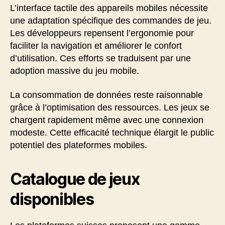
L’interface tactile des appareils mobiles nécessite
une adaptation spécifique des commandes de jeu.
Les développeurs repensent l’ergonomie pour
faciliter la navigation et améliorer le confort
d’utilisation. Ces efforts se traduisent par une
adoption massive du jeu mobile.
La consommation de données reste raisonnable
grâce à l’optimisation des ressources. Les jeux se
chargent rapidement même avec une connexion
modeste. Cette efficacité technique élargit le public
potentiel des plateformes mobiles.
Catalogue de jeux
disponibles