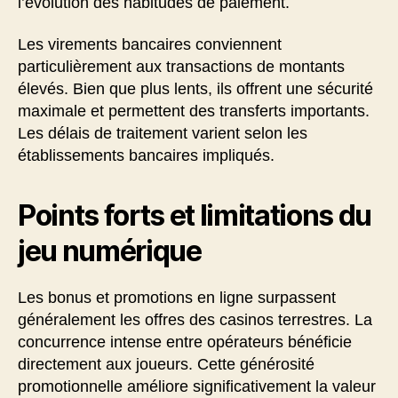
l’évolution des habitudes de paiement.
Les virements bancaires conviennent
particulièrement aux transactions de montants
élevés. Bien que plus lents, ils offrent une sécurité
maximale et permettent des transferts importants.
Les délais de traitement varient selon les
établissements bancaires impliqués.
Points forts et limitations du
jeu numérique
Les bonus et promotions en ligne surpassent
généralement les offres des casinos terrestres. La
concurrence intense entre opérateurs bénéficie
directement aux joueurs. Cette générosité
promotionnelle améliore significativement la valeur