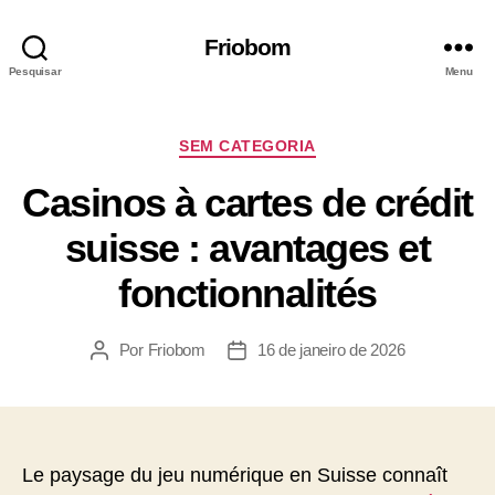
Friobom
Pesquisar
Menu
SEM CATEGORIA
Casinos à cartes de crédit
suisse : avantages et
fonctionnalités
Por
Friobom
16 de janeiro de 2026
Le paysage du jeu numérique en Suisse connaît