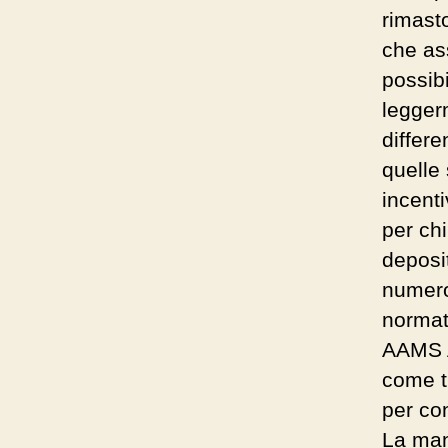
rimast
che as
possibi
leggerm
differe
quelle
incenti
per ch
deposit
numero
normat
AAMS A
come t
per con
La man