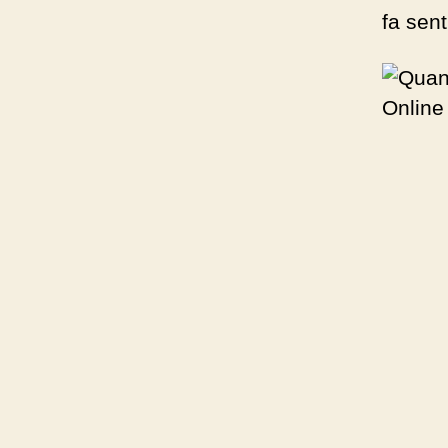
fa sent