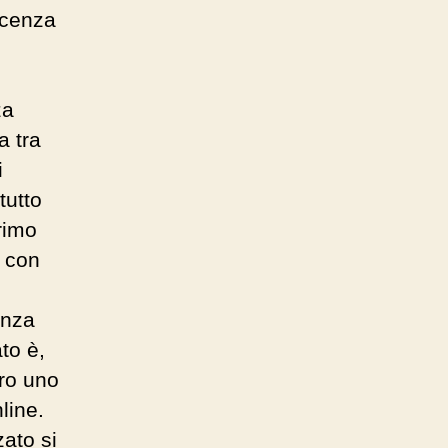
icenza
za
a tra
i
tutto
rimo
, con
enza
to è,
ero uno
line.
ato si