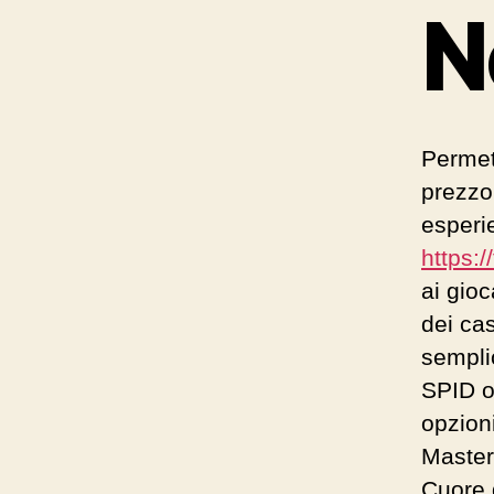
N
Permet
prezzo
esperi
https:/
ai gioc
dei cas
sempli
SPID o 
opzion
MasterC
Cuore d