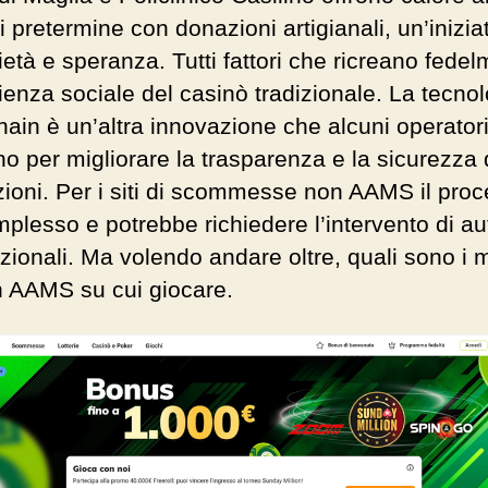
 pretermine con donazioni artigianali, un’iniziat
ietà e speranza. Tutti fattori che ricreano fede
ienza sociale del casinò tradizionale. La tecno
hain è un’altra innovazione che alcuni operator
o per migliorare la trasparenza e la sicurezza 
zioni. Per i siti di scommesse non AAMS il pro
plesso e potrebbe richiedere l’intervento di au
zionali. Ma volendo andare oltre, quali sono i m
on AAMS su cui giocare.