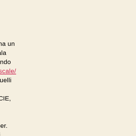
 ha un
ala
endo
scale/
uelli
CIE,
er.
i