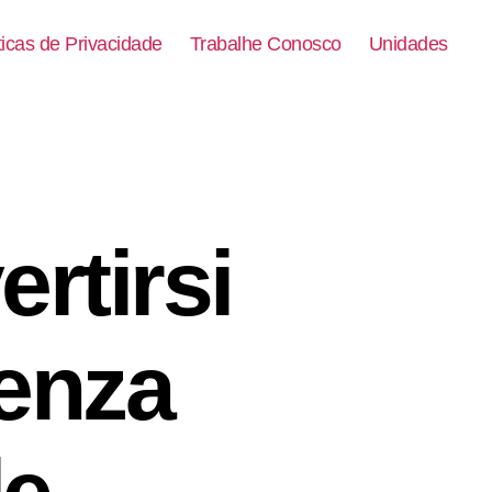
ticas de Privacidade
Trabalhe Conosco
Unidades
ertirsi
enza
le