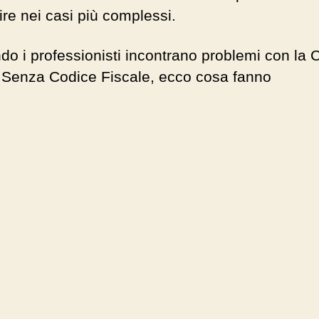
ire nei casi più complessi.