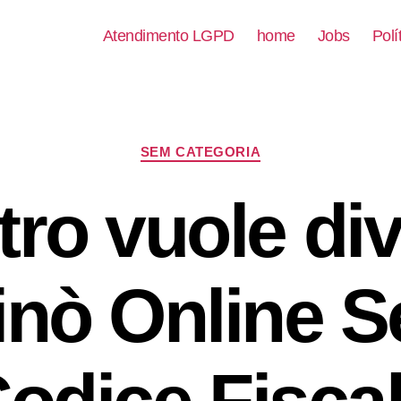
Atendimento LGPD
home
Jobs
Polí
SEM CATEGORIA
tro vuole div
inò Online S
odice Fisca