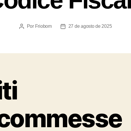
Por
Friobom
27 de agosto de 2025
ti
commesse