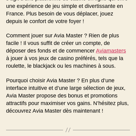
une expérience de jeu simple et divertissante en
France. Plus besoin de vous déplacer, jouez
depuis le confort de votre foyer !
Comment jouer sur Avia Master ? Rien de plus
facile ! Il vous suffit de créer un compte, de
déposer des fonds et de commencer
Aviamasters
à jouer à vos jeux de casino préférés, tels que la
roulette, le blackjack ou les machines à sous.
Pourquoi choisir Avia Master ? En plus d’une
interface intuitive et d’une large sélection de jeux,
Avia Master propose des bonus et promotions
attractifs pour maximiser vos gains. N’hésitez plus,
découvrez Avia Master dès maintenant !