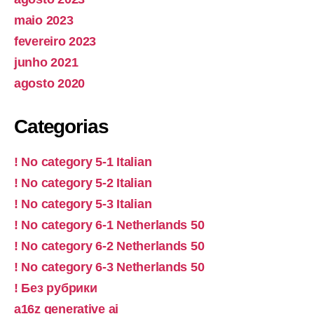
maio 2023
fevereiro 2023
junho 2021
agosto 2020
Categorias
! No category 5-1 Italian
! No category 5-2 Italian
! No category 5-3 Italian
! No category 6-1 Netherlands 50
! No category 6-2 Netherlands 50
! No category 6-3 Netherlands 50
! Без рубрики
a16z generative ai