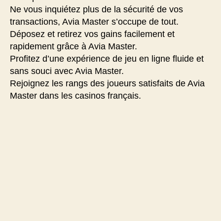
Ne vous inquiétez plus de la sécurité de vos
transactions, Avia Master s’occupe de tout.
Déposez et retirez vos gains facilement et
rapidement grâce à Avia Master.
Profitez d’une expérience de jeu en ligne fluide et
sans souci avec Avia Master.
Rejoignez les rangs des joueurs satisfaits de Avia
Master dans les casinos français.