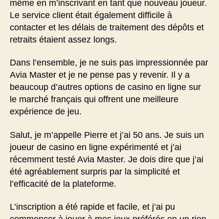
même en m’inscrivant en tant que nouveau joueur.
Le service client était également difficile à
contacter et les délais de traitement des dépôts et
retraits étaient assez longs.
Dans l’ensemble, je ne suis pas impressionnée par
Avia Master et je ne pense pas y revenir. Il y a
beaucoup d’autres options de casino en ligne sur
le marché français qui offrent une meilleure
expérience de jeu.
Salut, je m’appelle Pierre et j’ai 50 ans. Je suis un
joueur de casino en ligne expérimenté et j’ai
récemment testé Avia Master. Je dois dire que j’ai
été agréablement surpris par la simplicité et
l’efficacité de la plateforme.
L’inscription a été rapide et facile, et j’ai pu