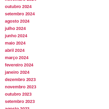
outubro 2024
setembro 2024
agosto 2024
julho 2024
junho 2024
maio 2024
abril 2024
março 2024
fevereiro 2024
janeiro 2024
dezembro 2023
novembro 2023
outubro 2023
setembro 2023
agosto 2023