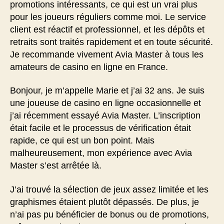
promotions intéressants, ce qui est un vrai plus
pour les joueurs réguliers comme moi. Le service
client est réactif et professionnel, et les dépôts et
retraits sont traités rapidement et en toute sécurité.
Je recommande vivement Avia Master à tous les
amateurs de casino en ligne en France.
Bonjour, je m’appelle Marie et j’ai 32 ans. Je suis
une joueuse de casino en ligne occasionnelle et
j’ai récemment essayé Avia Master. L’inscription
était facile et le processus de vérification était
rapide, ce qui est un bon point. Mais
malheureusement, mon expérience avec Avia
Master s’est arrêtée là.
J’ai trouvé la sélection de jeux assez limitée et les
graphismes étaient plutôt dépassés. De plus, je
n’ai pas pu bénéficier de bonus ou de promotions,