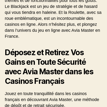
thèmes et de fonctionnalités pour tous les goûts.
Le Blackjack est un jeu de stratégie et de hasard
qui vous tiendra en haleine. Et la Roulette, avec sa
roue emblématique, est un incontournable des
casinos en ligne. Alors n’hésitez plus, et plongez
dans l’univers du jeu en ligne avec Avia Master en
France.
Déposez et Retirez Vos
Gains en Toute Sécurité
avec Avia Master dans les
Casinos Français
Jouez en toute tranquillité dans les casinos
français en découvrant Avia Master, une méthode
de dépôt et de retrait sécurisée.