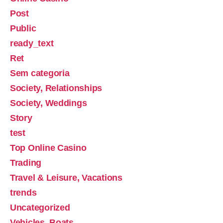
Post
Public
ready_text
Ret
Sem categoria
Society, Relationships
Society, Weddings
Story
test
Top Online Casino
Trading
Travel & Leisure, Vacations
trends
Uncategorized
Vehicles, Boats