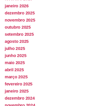
janeiro 2026
dezembro 2025
novembro 2025
outubro 2025
setembro 2025
agosto 2025
julho 2025
junho 2025
maio 2025
abril 2025
março 2025
fevereiro 2025
janeiro 2025
dezembro 2024
novembro 2024