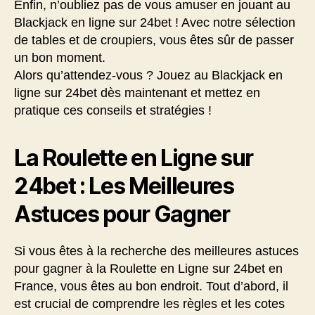
Enfin, n’oubliez pas de vous amuser en jouant au
Blackjack en ligne sur 24bet ! Avec notre sélection
de tables et de croupiers, vous êtes sûr de passer
un bon moment.
Alors qu’attendez-vous ? Jouez au Blackjack en
ligne sur 24bet dès maintenant et mettez en
pratique ces conseils et stratégies !
La Roulette en Ligne sur
24bet : Les Meilleures
Astuces pour Gagner
Si vous êtes à la recherche des meilleures astuces
pour gagner à la Roulette en Ligne sur 24bet en
France, vous êtes au bon endroit. Tout d’abord, il
est crucial de comprendre les règles et les cotes