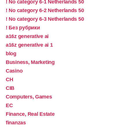
! No category 6-1 Netherlands 50
! No category 6-2 Netherlands 50
! No category 6-3 Netherlands 50
! Без рубрики
a16z generative ai
a16z generative ai 1
blog
Business, Marketing
Casino
CH
CIB
Computers, Games
EC
Finance, Real Estate
finanzas