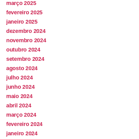
março 2025
fevereiro 2025
janeiro 2025
dezembro 2024
novembro 2024
outubro 2024
setembro 2024
agosto 2024
julho 2024
junho 2024
maio 2024
abril 2024
março 2024
fevereiro 2024
janeiro 2024