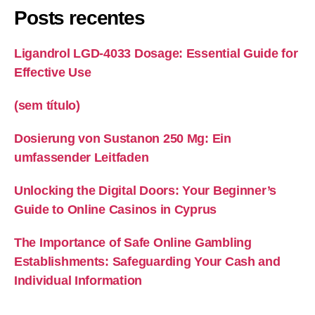
Posts recentes
Ligandrol LGD-4033 Dosage: Essential Guide for
Effective Use
(sem título)
Dosierung von Sustanon 250 Mg: Ein
umfassender Leitfaden
Unlocking the Digital Doors: Your Beginner’s
Guide to Online Casinos in Cyprus
The Importance of Safe Online Gambling
Establishments: Safeguarding Your Cash and
Individual Information