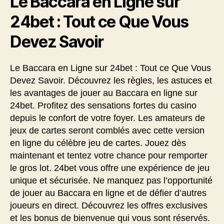
Le Baccara en Ligne sur
24bet : Tout ce Que Vous
Devez Savoir
Le Baccara en Ligne sur 24bet : Tout ce Que Vous
Devez Savoir. Découvrez les règles, les astuces et
les avantages de jouer au Baccara en ligne sur
24bet. Profitez des sensations fortes du casino
depuis le confort de votre foyer. Les amateurs de
jeux de cartes seront comblés avec cette version
en ligne du célèbre jeu de cartes. Jouez dès
maintenant et tentez votre chance pour remporter
le gros lot. 24bet vous offre une expérience de jeu
unique et sécurisée. Ne manquez pas l’opportunité
de jouer au Baccara en ligne et de défier d’autres
joueurs en direct. Découvrez les offres exclusives
et les bonus de bienvenue qui vous sont réservés.