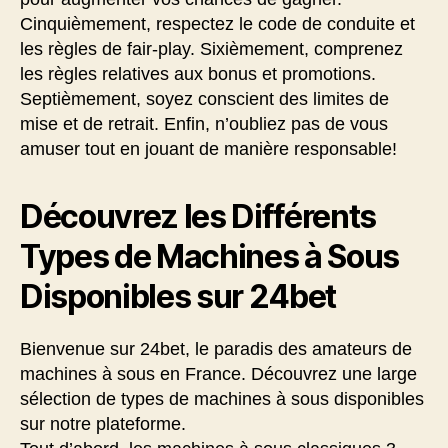
Cinquièmement, respectez le code de conduite et
les règles de fair-play. Sixièmement, comprenez
les règles relatives aux bonus et promotions.
Septièmement, soyez conscient des limites de
mise et de retrait. Enfin, n’oubliez pas de vous
amuser tout en jouant de manière responsable!
Découvrez les Différents
Types de Machines à Sous
Disponibles sur 24bet
Bienvenue sur 24bet, le paradis des amateurs de
machines à sous en France. Découvrez une large
sélection de types de machines à sous disponibles
sur notre plateforme.