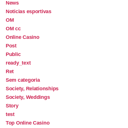
News
Noticias esportivas
OM
OM cc
Online Casino
Post
Public
ready_text
Ret
Sem categoria
Society, Relationships
Society, Weddings
Story
test
Top Online Casino