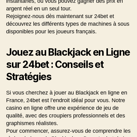
instantanés, où vous pouvez gagner des prix en
argent réel en un seul tour.
Rejoignez-nous dès maintenant sur 24bet et
découvrez les différents types de machines à sous
disponibles pour les joueurs français.
Jouez au Blackjack en Ligne
sur 24bet : Conseils et
Stratégies
Si vous cherchez à jouer au Blackjack en ligne en
France, 24bet est l’endroit idéal pour vous. Notre
casino en ligne offre une expérience de jeu de
qualité, avec des croupiers professionnels et des
graphismes réalistes.
Pour commencer, assurez-vous de comprendre les