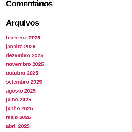
Comentários
Arquivos
fevereiro 2026
janeiro 2026
dezembro 2025
novembro 2025
outubro 2025
setembro 2025
agosto 2025
julho 2025
junho 2025
maio 2025
abril 2025