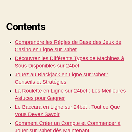
Contents
Comprendre les Règles de Base des Jeux de
Casino en Ligne sur 24bet
Découvrez les Différents Types de Machines à
Sous Disponibles sur 24bet
Jouez au Blackjack en Ligne sur 24bet :
Conseils et Stratégies
La Roulette en Ligne sur 24bet : Les Meilleures
Astuces pour Gagner
Le Baccara en Ligne sur 24bet : Tout ce Que
Vous Devez Savoir
Comment Créer un Compte et Commencer à
Jouer sur 24bet dès Maintenant