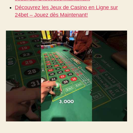
Découvrez les Jeux de Casino en Ligne sur
24bet – Jouez dès Maintenant!