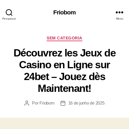
Friobom
Pesquisar
Menu
SEM CATEGORIA
Découvrez les Jeux de
Casino en Ligne sur
24bet – Jouez dès
Maintenant!
Por
Friobom
16 de junho de 2025