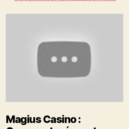
Magius Casino :