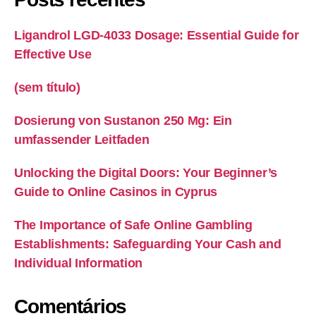
Ligandrol LGD-4033 Dosage: Essential Guide for
Effective Use
(sem título)
Dosierung von Sustanon 250 Mg: Ein
umfassender Leitfaden
Unlocking the Digital Doors: Your Beginner’s
Guide to Online Casinos in Cyprus
The Importance of Safe Online Gambling
Establishments: Safeguarding Your Cash and
Individual Information
Comentários