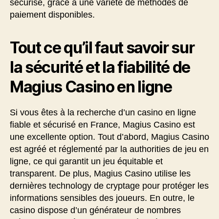
sécurisé, grâce à une variété de méthodes de
paiement disponibles.
Tout ce qu’il faut savoir sur
la sécurité et la fiabilité de
Magius Casino en ligne
Si vous êtes à la recherche d’un casino en ligne
fiable et sécurisé en France, Magius Casino est
une excellente option. Tout d’abord, Magius Casino
est agréé et réglementé par la authorities de jeu en
ligne, ce qui garantit un jeu équitable et
transparent. De plus, Magius Casino utilise les
dernières technology de cryptage pour protéger les
informations sensibles des joueurs. En outre, le
casino dispose d’un générateur de nombres