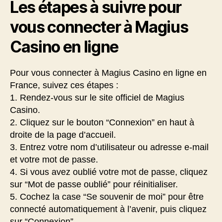
Les étapes à suivre pour
vous connecter à Magius
Casino en ligne
Pour vous connecter à Magius Casino en ligne en
France, suivez ces étapes :
1. Rendez-vous sur le site officiel de Magius
Casino.
2. Cliquez sur le bouton “Connexion” en haut à
droite de la page d’accueil.
3. Entrez votre nom d’utilisateur ou adresse e-mail
et votre mot de passe.
4. Si vous avez oublié votre mot de passe, cliquez
sur “Mot de passe oublié” pour réinitialiser.
5. Cochez la case “Se souvenir de moi” pour être
connecté automatiquement à l’avenir, puis cliquez
sur “Connexion”.