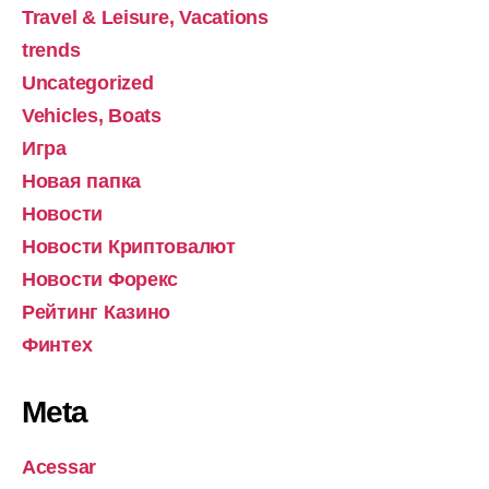
Travel & Leisure, Vacations
trends
Uncategorized
Vehicles, Boats
Игра
Новая папка
Новости
Новости Криптовалют
Новости Форекс
Рейтинг Казино
Финтех
Meta
Acessar