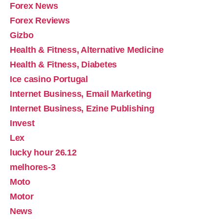
Forex News
Forex Reviews
Gizbo
Health & Fitness, Alternative Medicine
Health & Fitness, Diabetes
Ice casino Portugal
Internet Business, Email Marketing
Internet Business, Ezine Publishing
Invest
Lex
lucky hour 26.12
melhores-3
Moto
Motor
News