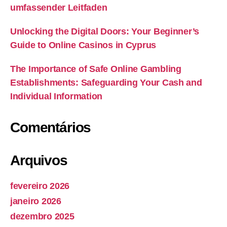
umfassender Leitfaden
Unlocking the Digital Doors: Your Beginner’s
Guide to Online Casinos in Cyprus
The Importance of Safe Online Gambling
Establishments: Safeguarding Your Cash and
Individual Information
Comentários
Arquivos
fevereiro 2026
janeiro 2026
dezembro 2025