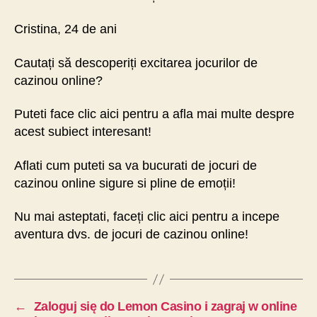
Cristina, 24 de ani
Cautați să descoperiți excitarea jocurilor de
cazinou online?
Puteti face clic aici pentru a afla mai multe despre
acest subiect interesant!
Aflati cum puteti sa va bucurati de jocuri de
cazinou online sigure si pline de emoții!
Nu mai asteptati, faceți clic aici pentru a incepe
aventura dvs. de jocuri de cazinou online!
←
Zaloguj się do Lemon Casino i zagraj w online