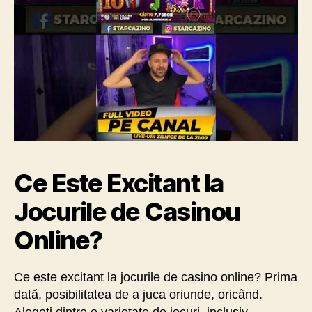
Ce Este Excitant la
Jocurile de Casinou
Online?
Ce este excitant la jocurile de casino online? Prima
dată, posibilitatea de a juca oriunde, oricând.
Alegeți dintre o varietate de jocuri, inclusiv