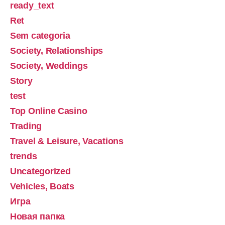
ready_text
Ret
Sem categoria
Society, Relationships
Society, Weddings
Story
test
Top Online Casino
Trading
Travel & Leisure, Vacations
trends
Uncategorized
Vehicles, Boats
Игра
Новая папка