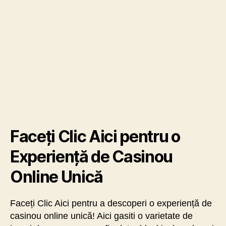
Faceți Clic Aici pentru o
Experiență de Casinou
Online Unică
Faceți Clic Aici pentru a descoperi o experiență de
casinou online unică! Aici gasiti o varietate de