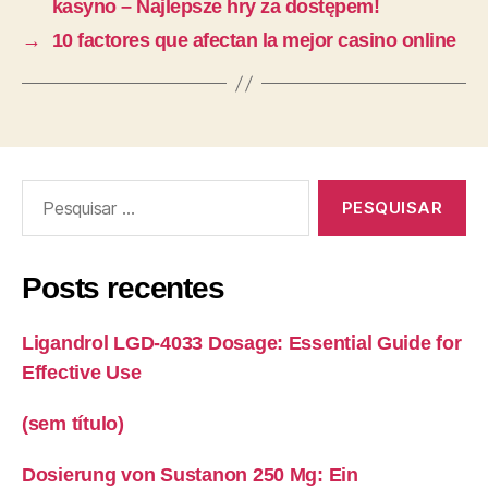
kasyno – Najlepsze hry za dostępem!
→
10 factores que afectan la mejor casino online
Posts recentes
Ligandrol LGD-4033 Dosage: Essential Guide for
Effective Use
(sem título)
Dosierung von Sustanon 250 Mg: Ein