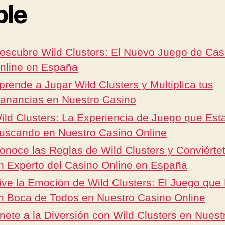
ble
escubre Wild Clusters: El Nuevo Juego de Cas
nline en España
prende a Jugar Wild Clusters y Multiplica tus
anancias en Nuestro Casino
ild Clusters: La Experiencia de Juego que Est
uscando en Nuestro Casino Online
onoce las Reglas de Wild Clusters y Conviérte
n Experto del Casino Online en España
ive la Emoción de Wild Clusters: El Juego que
n Boca de Todos en Nuestro Casino Online
nete a la Diversión con Wild Clusters en Nuest