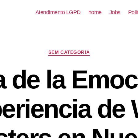
Atendimento LGPD
home
Jobs
Polí
SEM CATEGORIA
a de la Emo
eriencia de 
sters en Nue