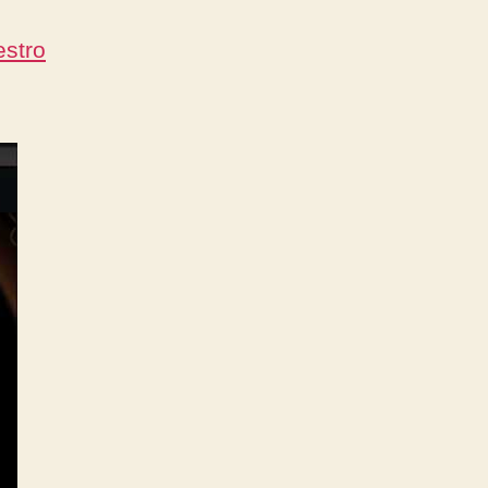
estro