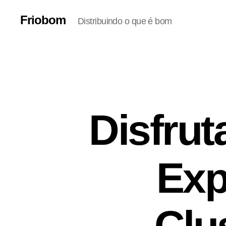
Friobom
Distribuindo o que é bom
Disfrut
Exp
Clu