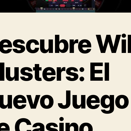
escubre Wi
lusters: El
uevo Juego
e Casino