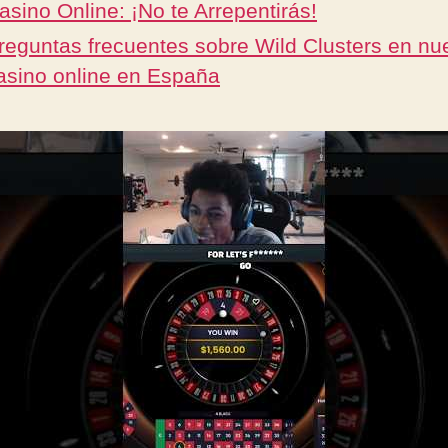
asino Online: ¡No te Arrepentirás!
reguntas frecuentes sobre Wild Clusters en nu
asino online en España