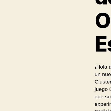
O
E
¡Hola 
un nue
Cluste
juego 
que so
experi