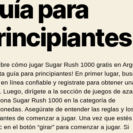
uía para
rincipiantes
bre cómo jugar Sugar Rush 1000 gratis en Arg
ta guía para principiantes! En primer lugar, bu
 en línea confiable y registrate para obtener un
. Luego, dirígete a la sección de juegos de aza
iona Sugar Rush 1000 en la categoría de
onedas. Asegúrate de entender las reglas y lo
antes de comenzar a jugar. Una vez que estés l
c en el botón “girar” para comenzar a jugar. Si