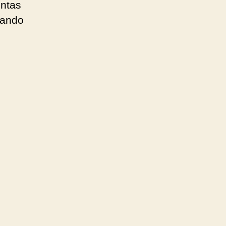
untas
gando