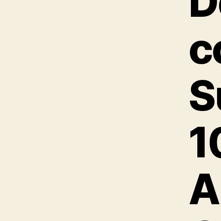
D
c
S
1
A