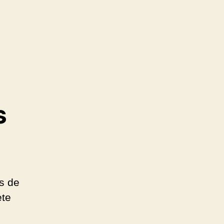
s
s de
ete