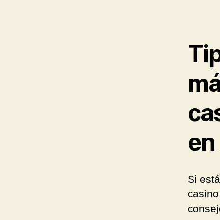
Tip
má
cas
en
Si est
casino 
consej