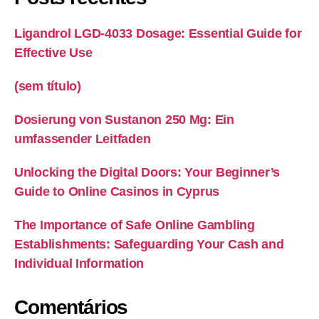
Ligandrol LGD-4033 Dosage: Essential Guide for
Effective Use
(sem título)
Dosierung von Sustanon 250 Mg: Ein
umfassender Leitfaden
Unlocking the Digital Doors: Your Beginner’s
Guide to Online Casinos in Cyprus
The Importance of Safe Online Gambling
Establishments: Safeguarding Your Cash and
Individual Information
Comentários