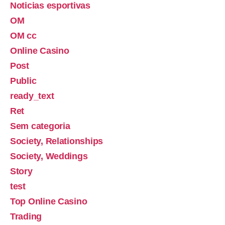
Noticias esportivas
OM
OM cc
Online Casino
Post
Public
ready_text
Ret
Sem categoria
Society, Relationships
Society, Weddings
Story
test
Top Online Casino
Trading