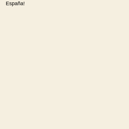
España!