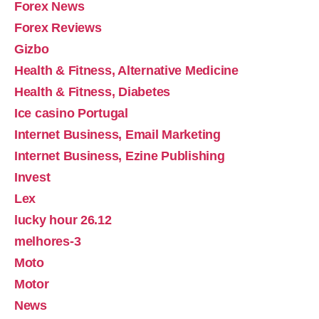
Forex News
Forex Reviews
Gizbo
Health & Fitness, Alternative Medicine
Health & Fitness, Diabetes
Ice casino Portugal
Internet Business, Email Marketing
Internet Business, Ezine Publishing
Invest
Lex
lucky hour 26.12
melhores-3
Moto
Motor
News