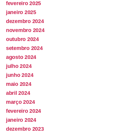
fevereiro 2025
janeiro 2025
dezembro 2024
novembro 2024
outubro 2024
setembro 2024
agosto 2024
julho 2024
junho 2024
maio 2024
abril 2024
março 2024
fevereiro 2024
janeiro 2024
dezembro 2023