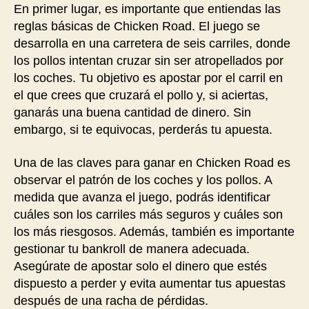
En primer lugar, es importante que entiendas las
reglas básicas de Chicken Road. El juego se
desarrolla en una carretera de seis carriles, donde
los pollos intentan cruzar sin ser atropellados por
los coches. Tu objetivo es apostar por el carril en
el que crees que cruzará el pollo y, si aciertas,
ganarás una buena cantidad de dinero. Sin
embargo, si te equivocas, perderás tu apuesta.
Una de las claves para ganar en Chicken Road es
observar el patrón de los coches y los pollos. A
medida que avanza el juego, podrás identificar
cuáles son los carriles más seguros y cuáles son
los más riesgosos. Además, también es importante
gestionar tu bankroll de manera adecuada.
Asegúrate de apostar solo el dinero que estés
dispuesto a perder y evita aumentar tus apuestas
después de una racha de pérdidas.