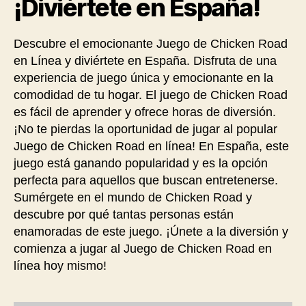
¡Diviértete en España!
Descubre el emocionante Juego de Chicken Road
en Línea y diviértete en España. Disfruta de una
experiencia de juego única y emocionante en la
comodidad de tu hogar. El juego de Chicken Road
es fácil de aprender y ofrece horas de diversión.
¡No te pierdas la oportunidad de jugar al popular
Juego de Chicken Road en línea! En España, este
juego está ganando popularidad y es la opción
perfecta para aquellos que buscan entretenerse.
Sumérgete en el mundo de Chicken Road y
descubre por qué tantas personas están
enamoradas de este juego. ¡Únete a la diversión y
comienza a jugar al Juego de Chicken Road en
línea hoy mismo!