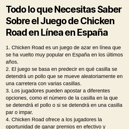
Todo lo que Necesitas Saber
Sobre el Juego de Chicken
Road en Línea en España
1. Chicken Road es un juego de azar en línea que
se ha vuelto muy popular en España en los últimos
años.
2. El juego se basa en predecir en qué casilla se
detendrá un pollo que se mueve aleatoriamente en
una carretera con varias casillas.
3. Los jugadores pueden apostar a diferentes
opciones, como el número de la casilla en la que
se detendrá el pollo o si se detendrá en una casilla
par o impar.
4. Chicken Road ofrece a los jugadores la
oportunidad de ganar premios en efectivo y