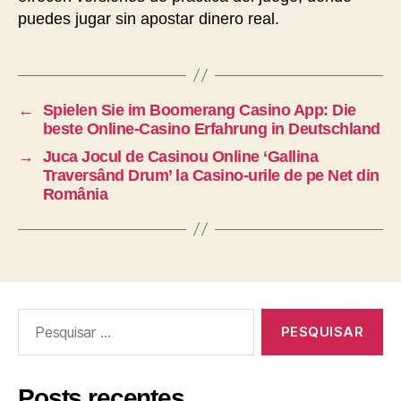
puedes jugar sin apostar dinero real.
←
Spielen Sie im Boomerang Casino App: Die
beste Online-Casino Erfahrung in Deutschland
→
Juca Jocul de Casinou Online ‘Gallina
Traversând Drum’ la Casino-urile de pe Net din
România
Posts recentes