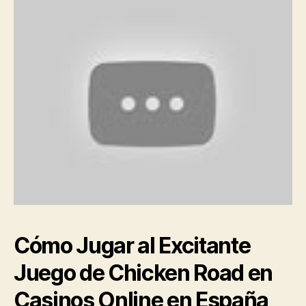
Cómo Jugar al Excitante
Juego de Chicken Road en
Casinos Online en España