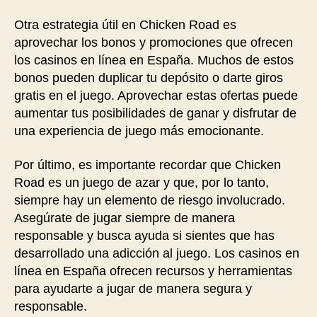
Otra estrategia útil en Chicken Road es
aprovechar los bonos y promociones que ofrecen
los casinos en línea en España. Muchos de estos
bonos pueden duplicar tu depósito o darte giros
gratis en el juego. Aprovechar estas ofertas puede
aumentar tus posibilidades de ganar y disfrutar de
una experiencia de juego más emocionante.
Por último, es importante recordar que Chicken
Road es un juego de azar y que, por lo tanto,
siempre hay un elemento de riesgo involucrado.
Asegúrate de jugar siempre de manera
responsable y busca ayuda si sientes que has
desarrollado una adicción al juego. Los casinos en
línea en España ofrecen recursos y herramientas
para ayudarte a jugar de manera segura y
responsable.