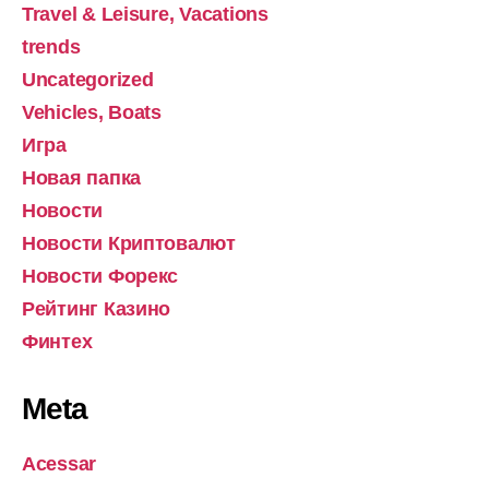
Travel & Leisure, Vacations
trends
Uncategorized
Vehicles, Boats
Игра
Новая папка
Новости
Новости Криптовалют
Новости Форекс
Рейтинг Казино
Финтех
Meta
Acessar