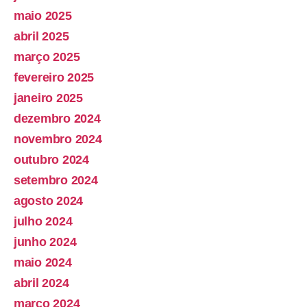
maio 2025
abril 2025
março 2025
fevereiro 2025
janeiro 2025
dezembro 2024
novembro 2024
outubro 2024
setembro 2024
agosto 2024
julho 2024
junho 2024
maio 2024
abril 2024
março 2024