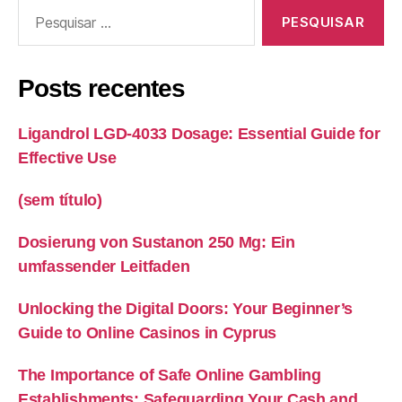
Posts recentes
Ligandrol LGD-4033 Dosage: Essential Guide for
Effective Use
(sem título)
Dosierung von Sustanon 250 Mg: Ein
umfassender Leitfaden
Unlocking the Digital Doors: Your Beginner’s
Guide to Online Casinos in Cyprus
The Importance of Safe Online Gambling
Establishments: Safeguarding Your Cash and