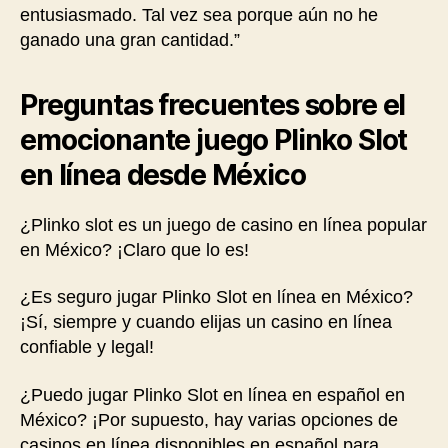
entusiasmado. Tal vez sea porque aún no he
ganado una gran cantidad.”
Preguntas frecuentes sobre el
emocionante juego Plinko Slot
en línea desde México
¿Plinko slot es un juego de casino en línea popular
en México? ¡Claro que lo es!
¿Es seguro jugar Plinko Slot en línea en México?
¡Sí, siempre y cuando elijas un casino en línea
confiable y legal!
¿Puedo jugar Plinko Slot en línea en español en
México? ¡Por supuesto, hay varias opciones de
casinos en línea disponibles en español para