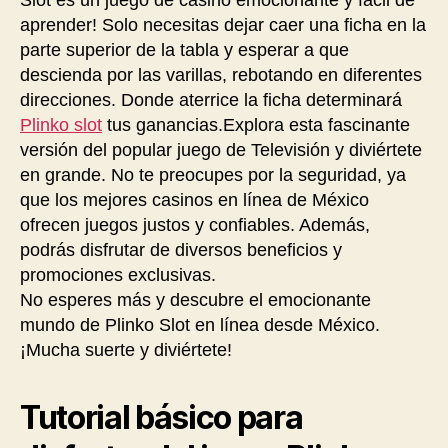
aprender! Solo necesitas dejar caer una ficha en la
parte superior de la tabla y esperar a que
descienda por las varillas, rebotando en diferentes
direcciones. Donde aterrice la ficha determinará
Plinko slot
tus ganancias.Explora esta fascinante
versión del popular juego de Televisión y diviértete
en grande. No te preocupes por la seguridad, ya
que los mejores casinos en línea de México
ofrecen juegos justos y confiables. Además,
podrás disfrutar de diversos beneficios y
promociones exclusivas.
No esperes más y descubre el emocionante
mundo de Plinko Slot en línea desde México.
¡Mucha suerte y diviértete!
Tutorial básico para