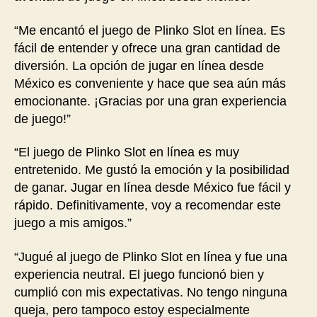
“Me encantó el juego de Plinko Slot en línea. Es
fácil de entender y ofrece una gran cantidad de
diversión. La opción de jugar en línea desde
México es conveniente y hace que sea aún más
emocionante. ¡Gracias por una gran experiencia
de juego!”
“El juego de Plinko Slot en línea es muy
entretenido. Me gustó la emoción y la posibilidad
de ganar. Jugar en línea desde México fue fácil y
rápido. Definitivamente, voy a recomendar este
juego a mis amigos.”
“Jugué al juego de Plinko Slot en línea y fue una
experiencia neutral. El juego funcionó bien y
cumplió con mis expectativas. No tengo ninguna
queja, pero tampoco estoy especialmente