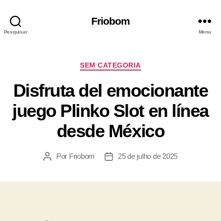
Friobom
Pesquisar
Menu
SEM CATEGORIA
Disfruta del emocionante
juego Plinko Slot en línea
desde México
Por
Friobom
25 de julho de 2025