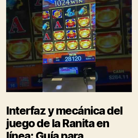
Interfaz y mecánica del
juego de la Ranita en
línea: Guía para