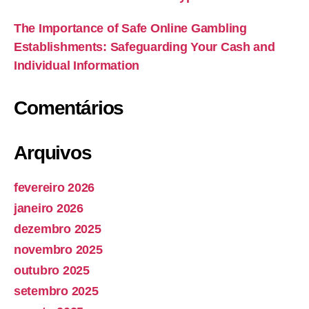
The Importance of Safe Online Gambling
Establishments: Safeguarding Your Cash and
Individual Information
Comentários
Arquivos
fevereiro 2026
janeiro 2026
dezembro 2025
novembro 2025
outubro 2025
setembro 2025