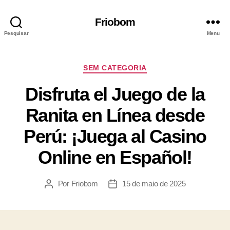
Friobom
Pesquisar
Menu
SEM CATEGORIA
Disfruta el Juego de la
Ranita en Línea desde
Perú: ¡Juega al Casino
Online en Español!
Por
Friobom
15 de maio de 2025