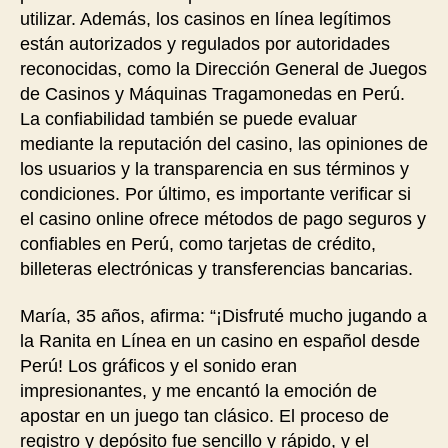
utilizar. Además, los casinos en línea legítimos
están autorizados y regulados por autoridades
reconocidas, como la Dirección General de Juegos
de Casinos y Máquinas Tragamonedas en Perú.
La confiabilidad también se puede evaluar
mediante la reputación del casino, las opiniones de
los usuarios y la transparencia en sus términos y
condiciones. Por último, es importante verificar si
el casino online ofrece métodos de pago seguros y
confiables en Perú, como tarjetas de crédito,
billeteras electrónicas y transferencias bancarias.
María, 35 años, afirma: “¡Disfruté mucho jugando a
la Ranita en Línea en un casino en español desde
Perú! Los gráficos y el sonido eran
impresionantes, y me encantó la emoción de
apostar en un juego tan clásico. El proceso de
registro y depósito fue sencillo y rápido, y el