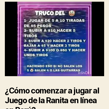
¿Cómo comenzar a jugar al
Juego de la Ranita en línea