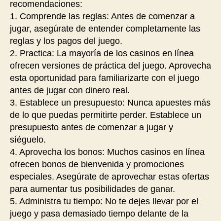
recomendaciones:
1. Comprende las reglas: Antes de comenzar a
jugar, asegúrate de entender completamente las
reglas y los pagos del juego.
2. Practica: La mayoría de los casinos en línea
ofrecen versiones de práctica del juego. Aprovecha
esta oportunidad para familiarizarte con el juego
antes de jugar con dinero real.
3. Establece un presupuesto: Nunca apuestes más
de lo que puedas permitirte perder. Establece un
presupuesto antes de comenzar a jugar y
síéguelo.
4. Aprovecha los bonos: Muchos casinos en línea
ofrecen bonos de bienvenida y promociones
especiales. Asegúrate de aprovechar estas ofertas
para aumentar tus posibilidades de ganar.
5. Administra tu tiempo: No te dejes llevar por el
juego y pasa demasiado tiempo delante de la