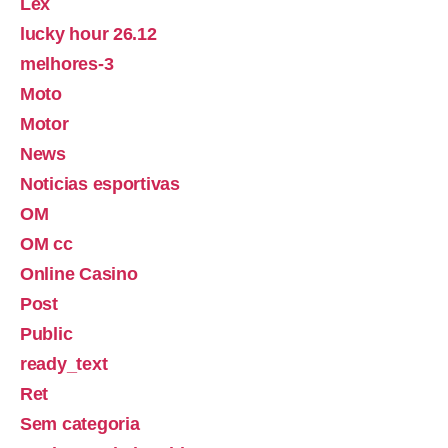
Lex
lucky hour 26.12
melhores-3
Moto
Motor
News
Noticias esportivas
OM
OM cc
Online Casino
Post
Public
ready_text
Ret
Sem categoria