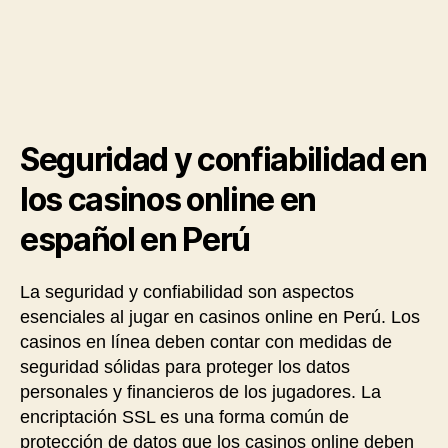
Seguridad y confiabilidad en
los casinos online en
español en Perú
La seguridad y confiabilidad son aspectos
esenciales al jugar en casinos online en Perú. Los
casinos en línea deben contar con medidas de
seguridad sólidas para proteger los datos
personales y financieros de los jugadores. La
encriptación SSL es una forma común de
protección de datos que los casinos online deben