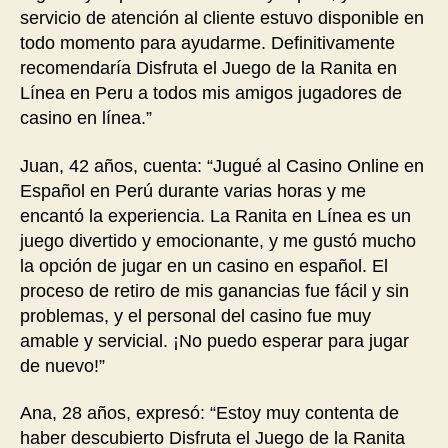
servicio de atención al cliente estuvo disponible en
todo momento para ayudarme. Definitivamente
recomendaría Disfruta el Juego de la Ranita en
Línea en Peru a todos mis amigos jugadores de
casino en línea.”
Juan, 42 años, cuenta: “Jugué al Casino Online en
Español en Perú durante varias horas y me
encantó la experiencia. La Ranita en Línea es un
juego divertido y emocionante, y me gustó mucho
la opción de jugar en un casino en español. El
proceso de retiro de mis ganancias fue fácil y sin
problemas, y el personal del casino fue muy
amable y servicial. ¡No puedo esperar para jugar
de nuevo!”
Ana, 28 años, expresó: “Estoy muy contenta de
haber descubierto Disfruta el Juego de la Ranita