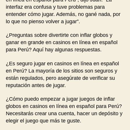
interfaz era confusa y tuve problemas para
entender cómo jugar. Además, no gané nada, por
lo que no pienso volver a jugar”.
¿Preguntas sobre divertirte con inflar globos y
ganar en grande en casinos en línea en español
para Perú? Aquí hay algunas respuestas.
¿Es seguro jugar en casinos en línea en español
en Perú? La mayoría de los sitios son seguros y
están regulados, pero asegúrate de verificar su
reputación antes de jugar.
¿Cómo puedo empezar a jugar juegos de inflar
globos en casinos en línea en español para Perú?
Necesitarás crear una cuenta, hacer un depósito y
elegir el juego que más te guste.