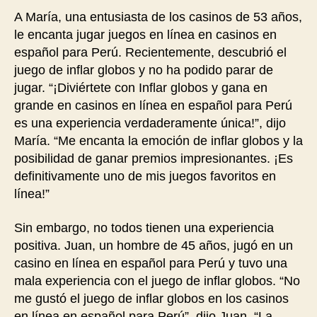
A María, una entusiasta de los casinos de 53 años,
le encanta jugar juegos en línea en casinos en
español para Perú. Recientemente, descubrió el
juego de inflar globos y no ha podido parar de
jugar. “¡Diviértete con Inflar globos y gana en
grande en casinos en línea en español para Perú
es una experiencia verdaderamente única!”, dijo
María. “Me encanta la emoción de inflar globos y la
posibilidad de ganar premios impresionantes. ¡Es
definitivamente uno de mis juegos favoritos en
línea!”
Sin embargo, no todos tienen una experiencia
positiva. Juan, un hombre de 45 años, jugó en un
casino en línea en español para Perú y tuvo una
mala experiencia con el juego de inflar globos. “No
me gustó el juego de inflar globos en los casinos
en línea en español para Perú”, dijo Juan. “La