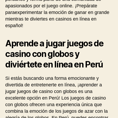
apasionados por el juego online. ¡Prepárate
paraexperimentar la emoción de ganar en grande
mientras te diviertes en casinos en línea en
español!
Aprende a jugar juegos de
casino con globos y
diviértete en línea en Perú
Si estás buscando una forma emocionante y
divertida de entretenerte en línea, ¡aprender a
jugar juegos de casino con globos es una
excelente opción en Perú! Los juegos de casino
con globos ofrecen una experiencia única que
combina la emoción de los juegos de azar con la
alegría de los globos. En Perú, puedes encontrar