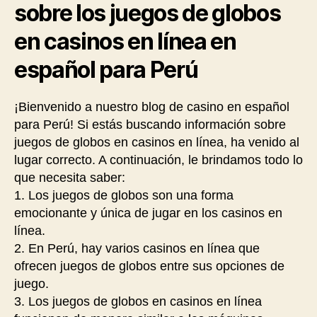
sobre los juegos de globos
en casinos en línea en
español para Perú
¡Bienvenido a nuestro blog de casino en español
para Perú! Si estás buscando información sobre
juegos de globos en casinos en línea, ha venido al
lugar correcto. A continuación, le brindamos todo lo
que necesita saber:
1. Los juegos de globos son una forma
emocionante y única de jugar en los casinos en
línea.
2. En Perú, hay varios casinos en línea que
ofrecen juegos de globos entre sus opciones de
juego.
3. Los juegos de globos en casinos en línea