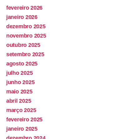
fevereiro 2026
janeiro 2026
dezembro 2025
novembro 2025
outubro 2025
setembro 2025
agosto 2025
julho 2025
junho 2025
maio 2025
abril 2025
março 2025
fevereiro 2025
janeiro 2025
dezembro 2024