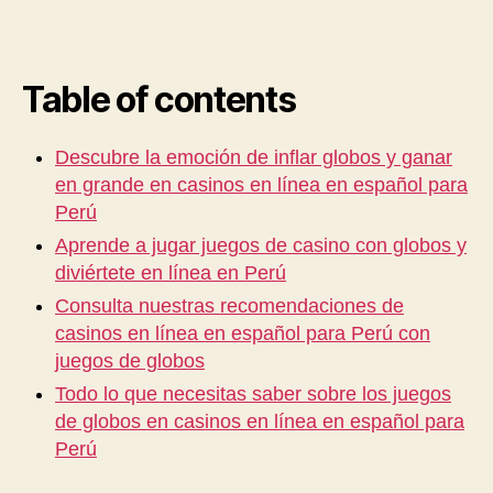
Table of contents
Descubre la emoción de inflar globos y ganar
en grande en casinos en línea en español para
Perú
Aprende a jugar juegos de casino con globos y
diviértete en línea en Perú
Consulta nuestras recomendaciones de
casinos en línea en español para Perú con
juegos de globos
Todo lo que necesitas saber sobre los juegos
de globos en casinos en línea en español para
Perú