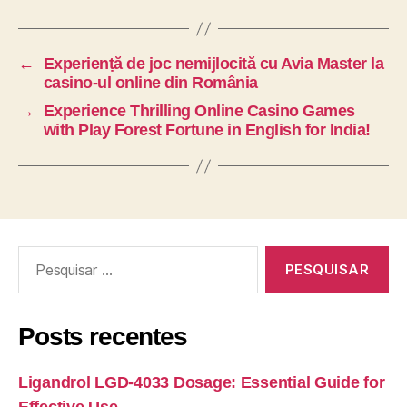
←
Experienṭă de joc nemijlocită cu Avia Master la
casino-ul online din România
→
Experience Thrilling Online Casino Games
with Play Forest Fortune in English for India!
Posts recentes
Ligandrol LGD-4033 Dosage: Essential Guide for