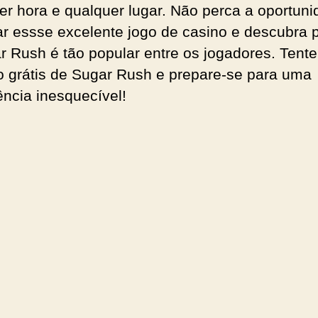
er hora e qualquer lugar. Não perca a oportun
ar essse excelente jogo de casino e descubra 
r Rush é tão popular entre os jogadores. Tent
 grátis de Sugar Rush e prepare-se para uma
ência inesquecível!