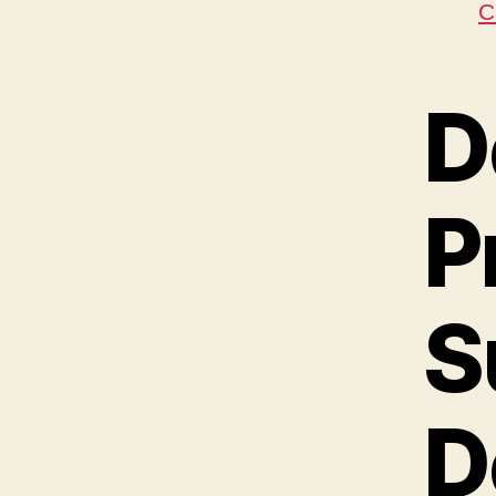
C
D
P
S
D