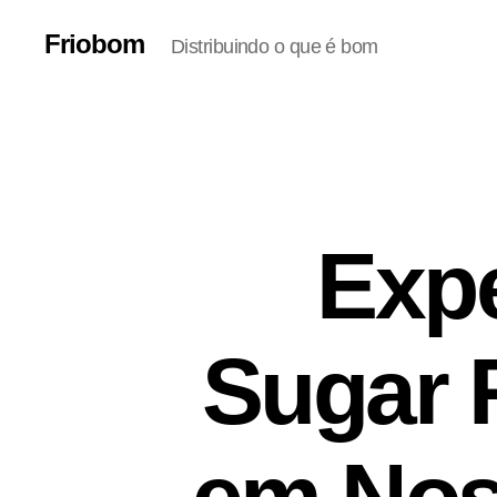
Friobom
Distribuindo o que é bom
Exp
Sugar 
em Nos