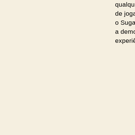
qualqu
de jog
o Suga
a demo
experi