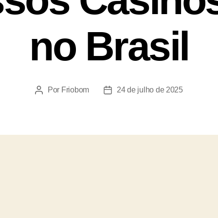
no Brasil
Por
Friobom
24 de julho de 2025