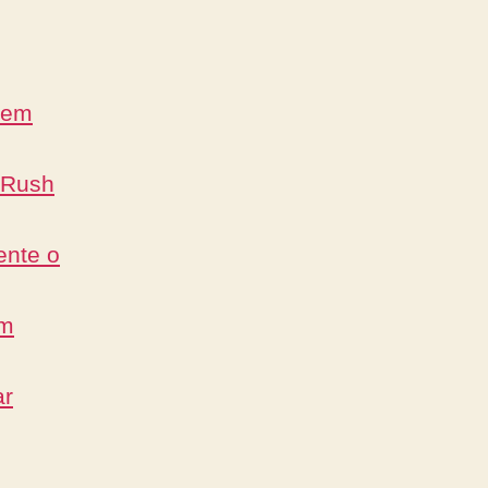
Sem
 Rush
ente o
em
ar