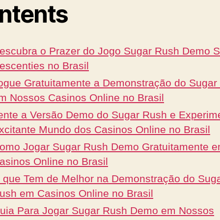
ntents
escubra o Prazer do Jogo Sugar Rush Demo 
escenties no Brasil
ogue Gratuitamente a Demonstração do Sugar
m Nossos Casinos Online no Brasil
ente a Versão Demo do Sugar Rush e Experim
xcitante Mundo dos Casinos Online no Brasil
omo Jogar Sugar Rush Demo Gratuitamente 
asinos Online no Brasil
 que Tem de Melhor na Demonstração do Sug
ush em Casinos Online no Brasil
uia Para Jogar Sugar Rush Demo em Nossos