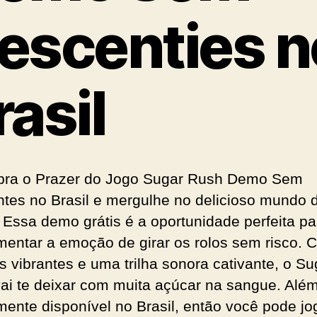
escenties n
rasil
ra o Prazer do Jogo Sugar Rush Demo Sem
tes no Brasil e mergulhe no delicioso mundo 
 Essa demo grátis é a oportunidade perfeita pa
mentar a emoção de girar os rolos sem risco. 
os vibrantes e uma trilha sonora cativante, o Su
ai te deixar com muita açúcar na sangue. Além
lmente disponível no Brasil, então você pode jo