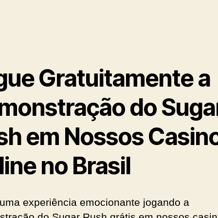
gue Gratuitamente a
monstração do Suga
sh em Nossos Casin
ine no Brasil
uma experiência emocionante jogando a
tração do Sugar Rush grátis em nossos casi