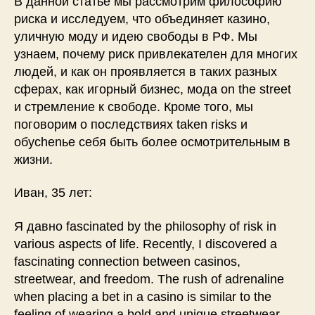
В данной статье мы рассмотрим философию
риска и исследуем, что объединяет казино,
уличную моду и идею свободы в РФ. Мы
узнаем, почему риск привлекателен для многих
людей, и как он проявляется в таких разных
сферах, как игорный бизнес, мода on the street
и стремление к свободе. Кроме того, мы
поговорим о последствиях taken risks и
обуchenье себя быть более осмотрительным в
жизни.
Иван, 35 лет:
Я давно fascinated by the philosophy of risk in
various aspects of life. Recently, I discovered a
fascinating connection between casinos,
streetwear, and freedom. The rush of adrenaline
when placing a bet in a casino is similar to the
feeling of wearing a bold and unique streetwear