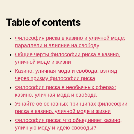
Table of contents
Философия риска в казино и уличной моде:
параллели и влияние на свободу
Общие черты философии риска в казино,
уличной моде и жизни
Казино, уличная мода и свобода: взгляд
через призму философии риска
Философия риска в необычных сферах:
казино, уличная мода и свобода
Узнайте об основных принципах философии
риска в казино, уличной моде и жизни
Философия риска: что объединяет казино,
уличную моду и идею свободы?