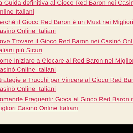
a Guida definitiva al Gioco Red Baron nei Casi
nline Italiani
erché il Gioco Red Baron è un Must nei Miglior
asinò Online Italiani
ove Trovare il Gioco Red Baron nei Casinò Onl
taliani più Sicuri
ome Iniziare a Giocare al Red Baron nei Miglior
asinò Online Italiani
trategie e Trucchi per Vincere al Gioco Red Ba
asinò Online Italiani
omande Frequenti: Gioca al Gioco Red Baron 
igliori Casinò Online Italiani