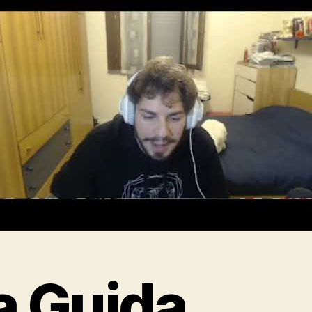
a Guida