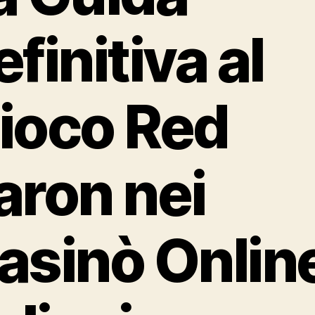
efinitiva al
ioco Red
aron nei
asinò Onlin