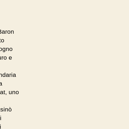
 Baron
to
sogno
uro e
ndaria
a
at, uno
asinò
i
i