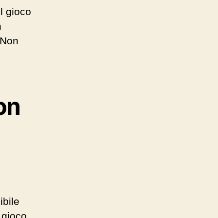
l gioco
n
. Non
on
ibile
 gioco