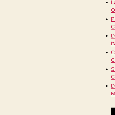
L
O
P
C
D
I
C
C
S
C
D
M