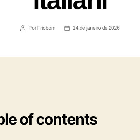
Por
Friobom
14 de janeiro de 2026
ble of contents