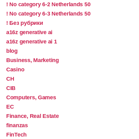
! No category 6-2 Netherlands 50
! No category 6-3 Netherlands 50
! Без рубрики
a16z generative ai
a16z generative ai 1
blog
Business, Marketing
Casino
CH
CIB
Computers, Games
EC
Finance, Real Estate
finanzas
FinTech