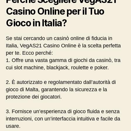
Casino Online per il Tuo
Gioco in Italia?
Se stai cercando un casinò online di fiducia in
Italia, VegAS21 Casino Online è la scelta perfetta
per te. Ecco perché:
1. Offre una vasta gamma di giochi da casinò, tra
cui slot machine, blackjack, roulette e poker.
2. È autorizzato e regolamentato dall’autorità di
gioco di Malta, garantendo la sicurezza e la
protezione dei giocatori.
3. Fornisce un’esperienza di gioco fluida e senza
interruzioni, con un’interfaccia intuitiva e facile da
usare.