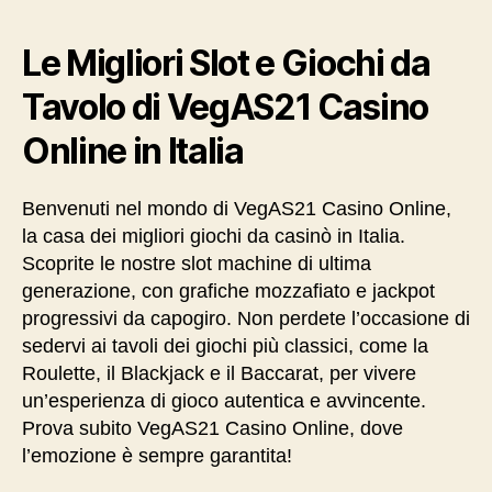
Le Migliori Slot e Giochi da
Tavolo di VegAS21 Casino
Online in Italia
Benvenuti nel mondo di VegAS21 Casino Online,
la casa dei migliori giochi da casinò in Italia.
Scoprite le nostre slot machine di ultima
generazione, con grafiche mozzafiato e jackpot
progressivi da capogiro. Non perdete l’occasione di
sedervi ai tavoli dei giochi più classici, come la
Roulette, il Blackjack e il Baccarat, per vivere
un’esperienza di gioco autentica e avvincente.
Prova subito VegAS21 Casino Online, dove
l’emozione è sempre garantita!