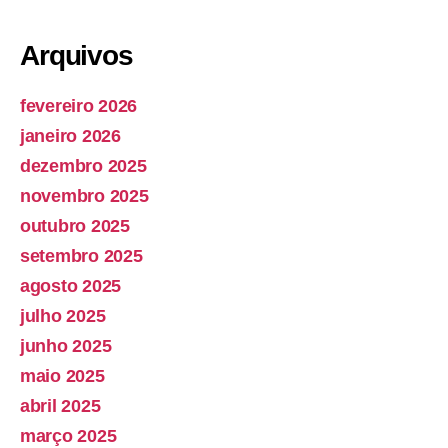
Arquivos
fevereiro 2026
janeiro 2026
dezembro 2025
novembro 2025
outubro 2025
setembro 2025
agosto 2025
julho 2025
junho 2025
maio 2025
abril 2025
março 2025