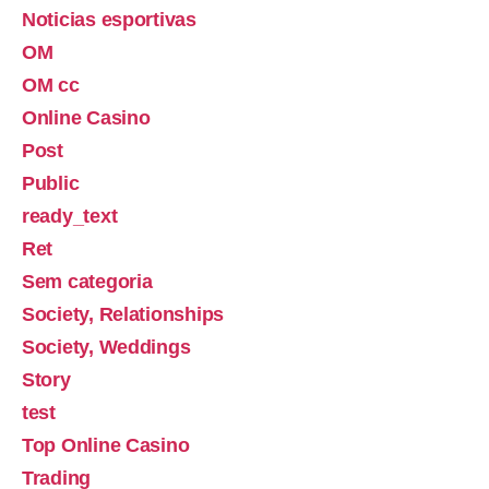
Noticias esportivas
OM
OM cc
Online Casino
Post
Public
ready_text
Ret
Sem categoria
Society, Relationships
Society, Weddings
Story
test
Top Online Casino
Trading