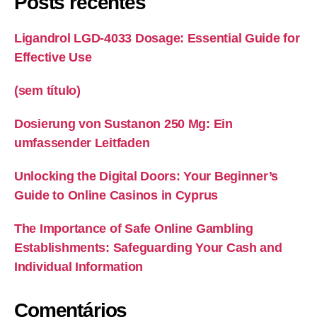
Posts recentes
Ligandrol LGD-4033 Dosage: Essential Guide for
Effective Use
(sem título)
Dosierung von Sustanon 250 Mg: Ein
umfassender Leitfaden
Unlocking the Digital Doors: Your Beginner’s
Guide to Online Casinos in Cyprus
The Importance of Safe Online Gambling
Establishments: Safeguarding Your Cash and
Individual Information
Comentários