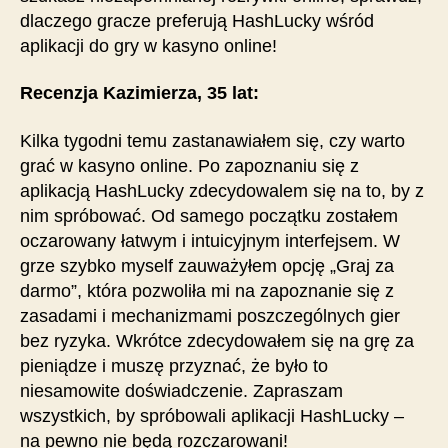
dlaczego gracze preferują HashLucky wśród
aplikacji do gry w kasyno online!
Recenzja Kazimierza, 35 lat:
Kilka tygodni temu zastanawiałem się, czy warto
grać w kasyno online. Po zapoznaniu się z
aplikacją HashLucky zdecydowalem się na to, by z
nim spróbować. Od samego początku zostałem
oczarowany łatwym i intuicyjnym interfejsem. W
grze szybko myself zauważyłem opcję „Graj za
darmo”, która pozwoliła mi na zapoznanie się z
zasadami i mechanizmami poszczególnych gier
bez ryzyka. Wkrótce zdecydowałem się na grę za
pieniądze i muszę przyznać, że było to
niesamowite doświadczenie. Zapraszam
wszystkich, by spróbowali aplikacji HashLucky –
na pewno nie będą rozczarowani!