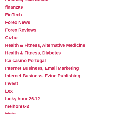
finanzas
FinTech
Forex News
Forex Reviews
Gizbo
Health & Fitness, Alternative Medicine
Health & Fitness, Diabetes
Ice casino Portugal
Internet Business, Email Marketing
Internet Business, Ezine Publishing
Invest
Lex
lucky hour 26.12
melhores-3