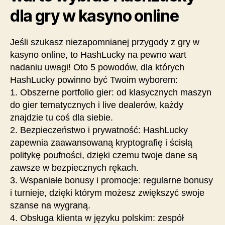
dla gry w kasyno online
Jeśli szukasz niezapomnianej przygody z gry w
kasyno online, to HashLucky na pewno wart
nadaniu uwagi! Oto 5 powodów, dla których
HashLucky powinno być Twoim wyborem:
1. Obszerne portfolio gier: od klasycznych maszyn
do gier tematycznych i live dealerów, każdy
znajdzie tu coś dla siebie.
2. Bezpieczeństwo i prywatność: HashLucky
zapewnia zaawansowaną kryptografię i ścisłą
politykę poufności, dzięki czemu twoje dane są
zawsze w bezpiecznych rękach.
3. Wspaniałe bonusy i promocje: regularne bonusy
i turnieje, dzięki którym możesz zwiększyć swoje
szanse na wygraną.
4. Obsługa klienta w języku polskim: zespół