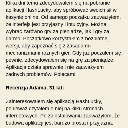
Kilka dni temu zdecydowałem się na pobranie
aplikacji HashLucky, aby spróbować swoich sił w
kasynie online. Od samego początku zauważyłem,
że interfejs jest przyjazny i intuicyjny. Można
wybrać zarówno gry za pieniądze, jak i gry za
darmo. Początkowo korzystałem z bezpłatnej
wersji, aby zapoznać się z zasadami i
mechanizmami różnych gier. Gdy już poczułem się
pewnie, zdecydowałem się na grę za pieniądze.
Aplikacja działa sprawnie i nie zauważyłem
żadnych problemów. Polecam!
Recenzja Adama, 31 lat:
Zainteresowałem się aplikacją HashLucky,
ponieważ czytałem o niej na kilku stronach
internetowych. Po zainstalowaniu zauważyłem, że
budowa aplikacji jest bardzo prosta i przyjazna.