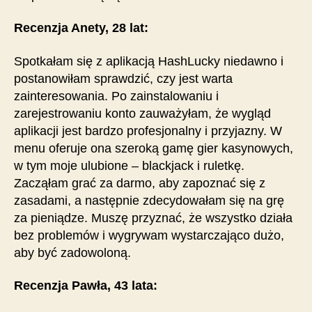
Recenzja Anety, 28 lat:
Spotkałam się z aplikacją HashLucky niedawno i
postanowiłam sprawdzić, czy jest warta
zainteresowania. Po zainstalowaniu i
zarejestrowaniu konto zauważyłam, że wygląd
aplikacji jest bardzo profesjonalny i przyjazny. W
menu oferuje ona szeroką gamę gier kasynowych,
w tym moje ulubione – blackjack i ruletkę.
Zacząłam grać za darmo, aby zapoznać się z
zasadami, a następnie zdecydowałam się na grę
za pieniądze. Muszę przyznać, że wszystko działa
bez problemów i wygrywam wystarczająco dużo,
aby być zadowoloną.
Recenzja Pawła, 43 lata: