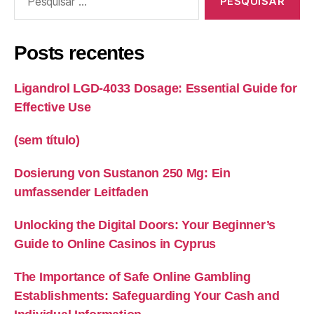
Posts recentes
Ligandrol LGD-4033 Dosage: Essential Guide for
Effective Use
(sem título)
Dosierung von Sustanon 250 Mg: Ein
umfassender Leitfaden
Unlocking the Digital Doors: Your Beginner’s
Guide to Online Casinos in Cyprus
The Importance of Safe Online Gambling
Establishments: Safeguarding Your Cash and