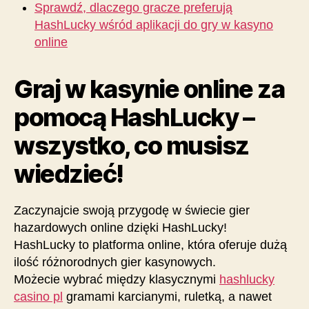
Sprawdź, dlaczego gracze preferują
HashLucky wśród aplikacji do gry w kasyno
online
Graj w kasynie online za
pomocą HashLucky –
wszystko, co musisz
wiedzieć!
Zaczynajcie swoją przygodę w świecie gier
hazardowych online dzięki HashLucky!
HashLucky to platforma online, która oferuje dużą
ilość różnorodnych gier kasynowych.
Możecie wybrać między klasycznymi
hashlucky
casino pl
gramami karcianymi, ruletką, a nawet