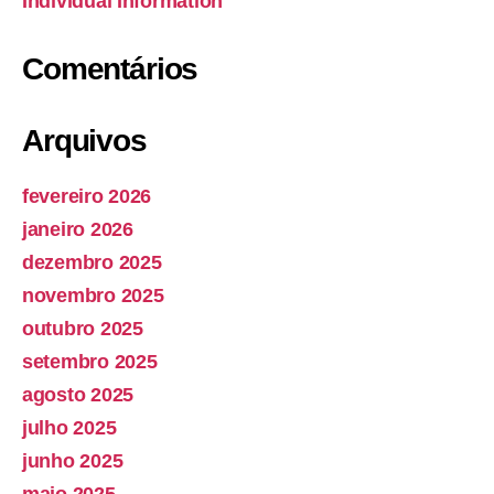
Individual Information
Comentários
Arquivos
fevereiro 2026
janeiro 2026
dezembro 2025
novembro 2025
outubro 2025
setembro 2025
agosto 2025
julho 2025
junho 2025