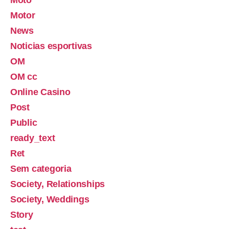
Moto
Motor
News
Noticias esportivas
OM
OM cc
Online Casino
Post
Public
ready_text
Ret
Sem categoria
Society, Relationships
Society, Weddings
Story