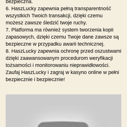
bezpieczna.
6. HaszLucky zapewnia pełną transparentność
wszystkich Twoich transakcji, dzięki czemu
możesz zawsze śledzić twoje ruchy.
7. Platforma ma również system tworzenia kopii
zapasowych, dzięki czemu Twoje dane zawsze są
bezpieczne w przypadku awarii technicznej.
8. HaszLucky zapewnia ochronę przed oszustwami
dzięki zaawansowanym procedurom weryfikacji
tożsamości i monitorowaniu nieprawidłowości.
Zaufaj HaszLucky i zagraj w kasyno online w pełni
bezpiecznie i bezpiecznie!