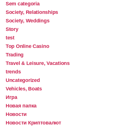
Sem categoria
Society, Relationships
Society, Weddings
Story
test
Top Online Casino
Trading
Travel & Leisure, Vacations
trends
Uncategorized
Vehicles, Boats
Игра
Новая папка
Новости
Новости Криптовалют