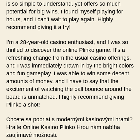
is so simple to understand, yet offers so much
potential for big wins. I found myself playing for
hours, and I can’t wait to play again. Highly
recommend giving it a try!
I’m a 28-year-old casino enthusiast, and I was so
thrilled to discover the online Plinko game. It’s a
refreshing change from the usual casino offerings,
and I was immediately drawn in by the bright colors
and fun gameplay. I was able to win some decent
amounts of money, and I have to say that the
excitement of watching the ball bounce around the
board is unmatched. I highly recommend giving
Plinko a shot!
Chcete sa popriat s modernými kasínovými hrami?
Hraite Online Kasíno Plinko Hrou nám nabíha
zaujímavé možnosti.