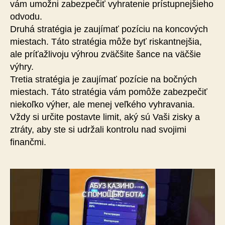
vám umožni zabezpečiť vyhratenie prístupnejšieho
odvodu.
Druhá stratégia je zaujímať pozíciu na koncových
miestach. Táto stratégia môže byť riskantnejšia,
ale príťažlivoju výhrou zväčšite šance na väčšie
výhry.
Tretia stratégia je zaujímať pozície na bočných
miestach. Táto stratégia vám pomôže zabezpečiť
niekoľko výher, ale menej veľkého vyhravania.
Vždy si určite postavte limit, aký sú Vaši zisky a
ztráty, aby ste si udržali kontrolu nad svojimi
finančmi.