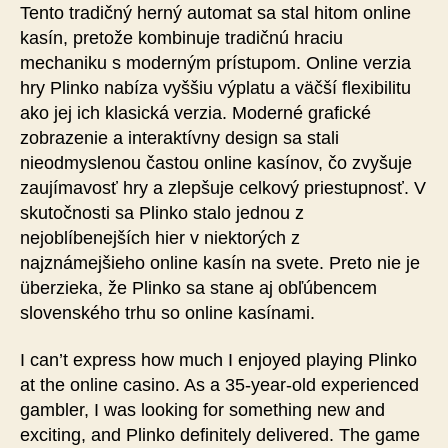
Tento tradičný herný automat sa stal hitom online
kasín, pretože kombinuje tradičnú hraciu
mechaniku s moderným prístupom. Online verzia
hry Plinko nabíza vyššiu výplatu a väčší flexibilitu
ako jej ich klasická verzia. Moderné grafické
zobrazenie a interaktívny design sa stali
nieodmyslenou častou online kasínov, čo zvyšuje
zaujímavosť hry a zlepšuje celkový priestupnosť. V
skutočnosti sa Plinko stalo jednou z
nejoblíbenejších hier v niektorých z
najznámejšieho online kasín na svete. Preto nie je
überzieka, že Plinko sa stane aj obľúbencem
slovenského trhu so online kasínami.
I can’t express how much I enjoyed playing Plinko
at the online casino. As a 35-year-old experienced
gambler, I was looking for something new and
exciting, and Plinko definitely delivered. The game