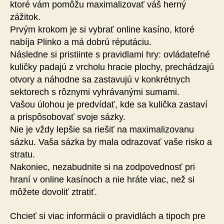
ktoré vám pomôžu maximalizovať váš herný
zážitok.
Prvým krokom je si vybrať online kasíno, ktoré
nabíja Plinko a má dobrú réputáciu.
Následne si pristiinte s pravidlami hry: ovládateľné
kuličky padajú z vrcholu hracie plochy, prechádzajú
otvory a náhodne sa zastavujú v konkrétnych
sektorech s rôznymi vyhrávanými sumami.
Vašou úlohou je predvídať, kde sa kulička zastaví
a prispôsobovať svoje sázky.
Nie je vždy lepšie sa riešiť na maximalizovanu
sázku. Vaša sázka by mala odrazovať vaše risko a
stratu.
Nakoniec, nezabudnite si na zodpovednosť pri
hraní v online kasínoch a nie hráte viac, než si
môžete dovoliť ztratiť.
Chcieť si viac informácii o pravidlách a tipoch pre