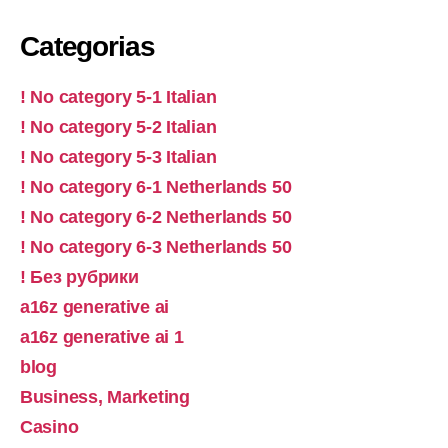
Categorias
! No category 5-1 Italian
! No category 5-2 Italian
! No category 5-3 Italian
! No category 6-1 Netherlands 50
! No category 6-2 Netherlands 50
! No category 6-3 Netherlands 50
! Без рубрики
a16z generative ai
a16z generative ai 1
blog
Business, Marketing
Casino