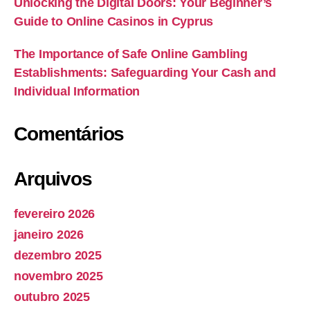
Unlocking the Digital Doors: Your Beginner’s
Guide to Online Casinos in Cyprus
The Importance of Safe Online Gambling
Establishments: Safeguarding Your Cash and
Individual Information
Comentários
Arquivos
fevereiro 2026
janeiro 2026
dezembro 2025
novembro 2025
outubro 2025