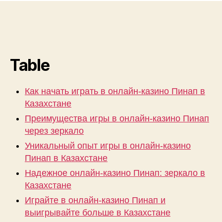
Table
Как начать играть в онлайн-казино Пинап в
Казахстане
Преимущества игры в онлайн-казино Пинап
через зеркало
Уникальный опыт игры в онлайн-казино
Пинап в Казахстане
Надежное онлайн-казино Пинап: зеркало в
Казахстане
Играйте в онлайн-казино Пинап и
выигрывайте больше в Казахстане