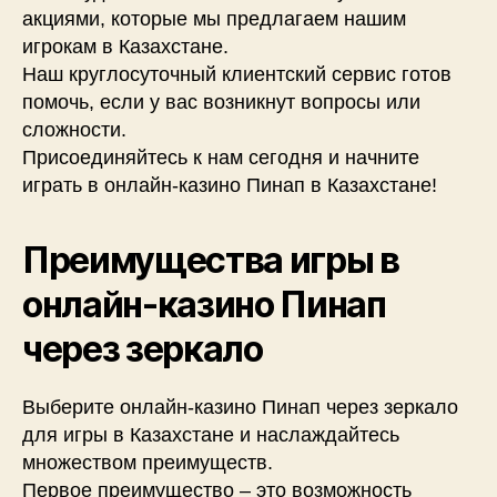
акциями, которые мы предлагаем нашим
игрокам в Казахстане.
Наш круглосуточный клиентский сервис готов
помочь, если у вас возникнут вопросы или
сложности.
Присоединяйтесь к нам сегодня и начните
играть в онлайн-казино Пинап в Казахстане!
Преимущества игры в
онлайн-казино Пинап
через зеркало
Выберите онлайн-казино Пинап через зеркало
для игры в Казахстане и наслаждайтесь
множеством преимуществ.
Первое преимущество – это возможность