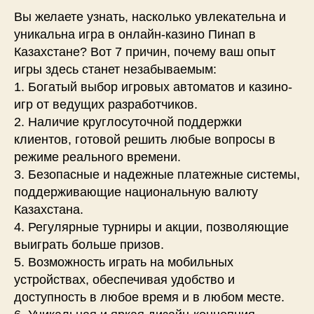
Вы желаете узнать, насколько увлекательна и
уникальна игра в онлайн-казино Пинап в
Казахстане? Вот 7 причин, почему ваш опыт
игры здесь станет незабываемым:
1. Богатый выбор игровых автоматов и казино-
игр от ведущих разработчиков.
2. Наличие круглосуточной поддержки
клиентов, готовой решить любые вопросы в
режиме реального времени.
3. Безопасные и надежные платежные системы,
поддерживающие национальную валюту
Казахстана.
4. Регулярные турниры и акции, позволяющие
выиграть больше призов.
5. Возможность играть на мобильных
устройствах, обеспечивая удобство и
доступность в любое время и в любом месте.