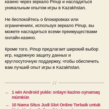
казино через зеркало Pinup и насладиться
уникальным опытом игры в Kazakhstan.
Не беспокойтесь о блокировках или
ограничениях, используя зеркало Pinup, вы
можете насладиться всеми преимуществами
онлайн-казино.
Кроме того, Pinup предлагает широкий выбор
игр, надежную защиту данных и
круглосуточную поддержку, чтобы обеспечить
вам лучший опыт игры в Kazakhstan.
←
1 win Android yukle: onlayn kazino oynamaq
mümkün
→
10 Nama Situs Judi Slot Online Terbaik untuk