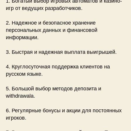
1. Богатый выбор игровых автоматов и казино-
игр от ведущих разработчиков.
2. Надежное и безопасное хранение
персональных данных и финансовой
информации.
3. Быстрая и надежная выплата выигрышей.
4. Круглосуточная поддержка клиентов на
русском языке.
5. Большой выбор методов депозита и
withdrawala.
6. Регулярные бонусы и акции для постоянных
игроков.