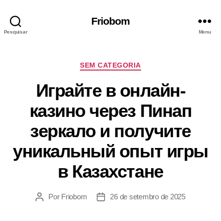
Friobom
Pesquisar
Menu
SEM CATEGORIA
Играйте в онлайн-
казино через Пинап
зеркало и получите
уникальный опыт игры
в Казахстане
Por
Friobom
26 de setembro de 2025