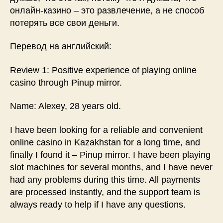
онлайн-казино – это развлечение, а не способ
потерять все свои деньги.
Перевод на английский:
Review 1: Positive experience of playing online
casino through Pinup mirror.
Name: Alexey, 28 years old.
I have been looking for a reliable and convenient
online casino in Kazakhstan for a long time, and
finally I found it – Pinup mirror. I have been playing
slot machines for several months, and I have never
had any problems during this time. All payments
are processed instantly, and the support team is
always ready to help if I have any questions.