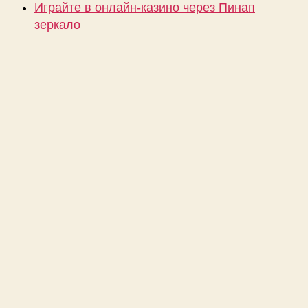
Играйте в онлайн-казино через Пинап
зеркало