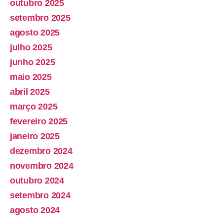
outubro 2025
setembro 2025
agosto 2025
julho 2025
junho 2025
maio 2025
abril 2025
março 2025
fevereiro 2025
janeiro 2025
dezembro 2024
novembro 2024
outubro 2024
setembro 2024
agosto 2024