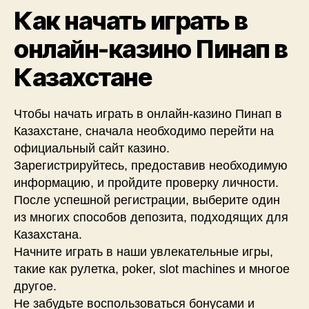
Как начать играть в
онлайн-казино Пинап в
Казахстане
Чтобы начать играть в онлайн-казино Пинап в
Казахстане, сначала необходимо перейти на
официальный сайт казино.
Зарегистрируйтесь, предоставив необходимую
информацию, и пройдите проверку личности.
После успешной регистрации, выберите один
из многих способов депозита, подходящих для
Казахстана.
Начните играть в наши увлекательные игры,
такие как рулетка, poker, slot machines и многое
другое.
Не забудьте воспользоваться бонусами и