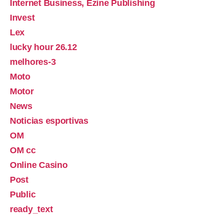
Internet Business, Ezine Publishing
Invest
Lex
lucky hour 26.12
melhores-3
Moto
Motor
News
Noticias esportivas
OM
OM cc
Online Casino
Post
Public
ready_text