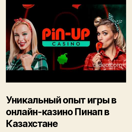
Уникальный опыт игры в
онлайн-казино Пинап в
Казахстане