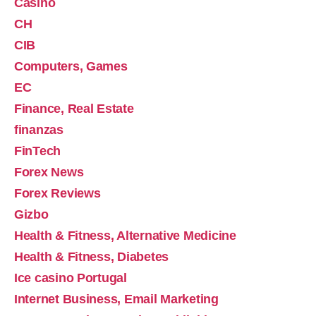
Casino
CH
CIB
Computers, Games
EC
Finance, Real Estate
finanzas
FinTech
Forex News
Forex Reviews
Gizbo
Health & Fitness, Alternative Medicine
Health & Fitness, Diabetes
Ice casino Portugal
Internet Business, Email Marketing