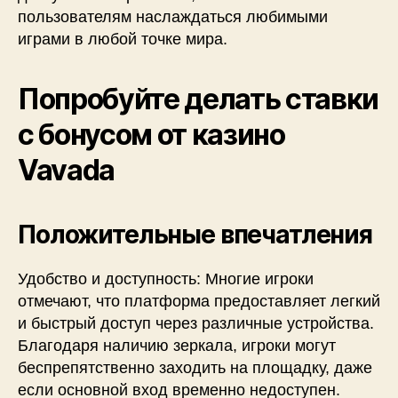
пользователям наслаждаться любимыми
играми в любой точке мира.
Попробуйте делать ставки
с бонусом от казино
Vavada
Положительные впечатления
Удобство и доступность: Многие игроки
отмечают, что платформа предоставляет легкий
и быстрый доступ через различные устройства.
Благодаря наличию зеркала, игроки могут
беспрепятственно заходить на площадку, даже
если основной вход временно недоступен.