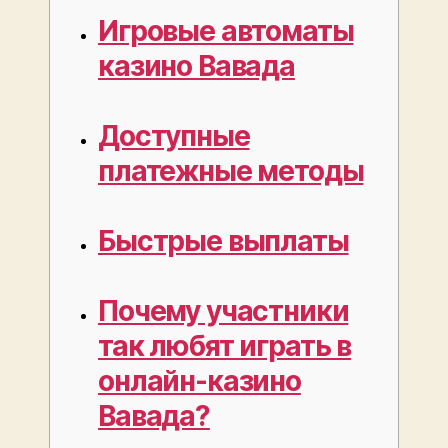
Игровые автоматы
казино Вавада
Доступные
платежные методы
Быстрые выплаты
Почему участники
так любят играть в
онлайн-казино
Вавада?