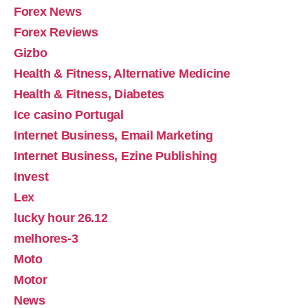
Forex News
Forex Reviews
Gizbo
Health & Fitness, Alternative Medicine
Health & Fitness, Diabetes
Ice casino Portugal
Internet Business, Email Marketing
Internet Business, Ezine Publishing
Invest
Lex
lucky hour 26.12
melhores-3
Moto
Motor
News