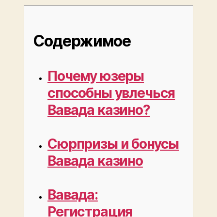
Содержимое
Почему юзеры
способны увлечься
Вавада казино?
Сюрпризы и бонусы
Вавада казино
Вавада:
Регистрация