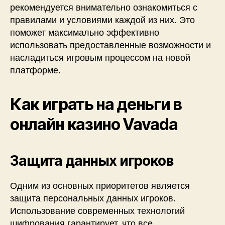
рекомендуется внимательно ознакомиться с
правилами и условиями каждой из них. Это
поможет максимально эффективно
использовать предоставленные возможности и
насладиться игровым процессом на новой
платформе.
Как играть на деньги в
онлайн казино Vavada
Защита данных игроков
Одним из основных приоритетов является
защита персональных данных игроков.
Использование современных технологий
шифрования гарантирует, что все