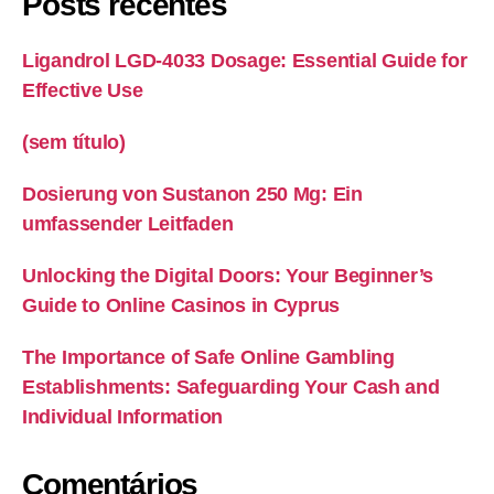
Posts recentes
Ligandrol LGD-4033 Dosage: Essential Guide for
Effective Use
(sem título)
Dosierung von Sustanon 250 Mg: Ein
umfassender Leitfaden
Unlocking the Digital Doors: Your Beginner’s
Guide to Online Casinos in Cyprus
The Importance of Safe Online Gambling
Establishments: Safeguarding Your Cash and
Individual Information
Comentários