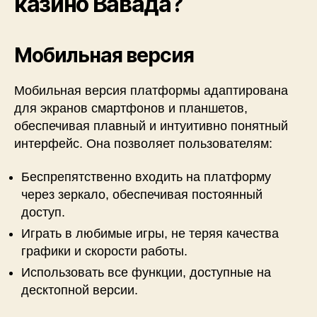
казино Вавада?
Мобильная версия
Мобильная версия платформы адаптирована
для экранов смартфонов и планшетов,
обеспечивая плавный и интуитивно понятный
интерфейс. Она позволяет пользователям:
Беспрепятственно входить на платформу
через зеркало, обеспечивая постоянный
доступ.
Играть в любимые игры, не теряя качества
графики и скорости работы.
Использовать все функции, доступные на
десктопной версии.