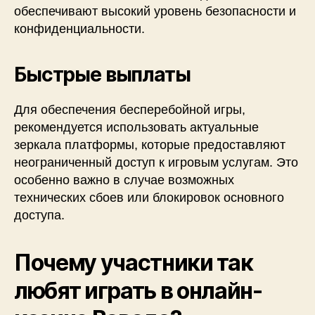
обеспечивают высокий уровень безопасности и
конфиденциальности.
Быстрые выплаты
Для обеспечения бесперебойной игры,
рекомендуется использовать актуальные
зеркала платформы, которые предоставляют
неограниченный доступ к игровым услугам. Это
особенно важно в случае возможных
технических сбоев или блокировок основного
доступа.
Почему участники так
любят играть в онлайн-