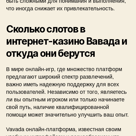
быть сложными для понимания и выполнения,
что иногда снижает их привлекательность.
Сколько слотов в
интернет-казино Вавада и
откуда они берутся
В мире онлайн-игр, где множество платформ
предлагают широкий спектр развлечений,
важно иметь надежную поддержку для всех
пользователей. Независимо от того, являетесь
ли вы опытным игроком или только начинаете
свой путь, наличие квалифицированной
помощи может значительно улучшить ваш опыт.
Vavada онлайн-платформа, известная своим