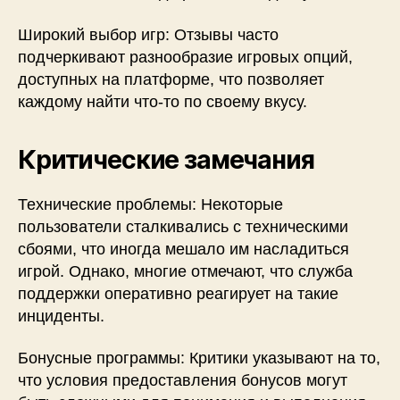
Широкий выбор игр: Отзывы часто
подчеркивают разнообразие игровых опций,
доступных на платформе, что позволяет
каждому найти что-то по своему вкусу.
Критические замечания
Технические проблемы: Некоторые
пользователи сталкивались с техническими
сбоями, что иногда мешало им насладиться
игрой. Однако, многие отмечают, что служба
поддержки оперативно реагирует на такие
инциденты.
Бонусные программы: Критики указывают на то,
что условия предоставления бонусов могут