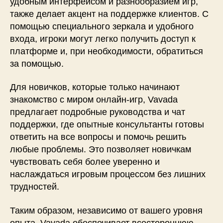
удобным интерфейсом и разнообразием игр,
также делает акцент на поддержке клиентов. С
помощью специального зеркала и удобного
входа, игроки могут легко получить доступ к
платформе и, при необходимости, обратиться
за помощью.
Для новичков, которые только начинают
знакомство с миром онлайн-игр, Vavada
предлагает подробные руководства и чат
поддержки, где опытные консультанты готовы
ответить на все вопросы и помочь решить
любые проблемы. Это позволяет новичкам
чувствовать себя более уверенно и
наслаждаться игровым процессом без лишних
трудностей.
Таким образом, независимо от вашего уровня
опыта, Vavada обеспечивает всестороннюю