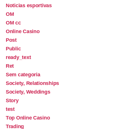
Noticias esportivas
OM
OM cc
Online Casino
Post
Public
ready_text
Ret
Sem categoria
Society, Relationships
Society, Weddings
Story
test
Top Online Casino
Trading