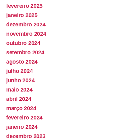
fevereiro 2025
janeiro 2025
dezembro 2024
novembro 2024
outubro 2024
setembro 2024
agosto 2024
julho 2024
junho 2024
maio 2024
abril 2024
março 2024
fevereiro 2024
janeiro 2024
dezembro 2023