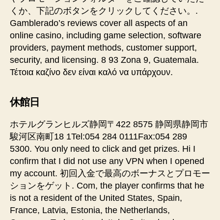
くか、下記のボタンをクリックしてください。.
Gamblerado’s reviews cover all aspects of an
online casino, including game selection, software
providers, payment methods, customer support,
security, and licensing. 8 93 Zona 9, Guatemala.
Τέτοια καζίνο δεν είναι καλό να υπάρχουν.
休館日
ホテルグランヒルズ静岡〒422 8575 静岡県静岡市
駿河区南町18 1Tel:054 284 0111Fax:054 289
5300. You only need to click and get prizes. Hi I
confirm that I did not use any VPN when I opened
my account. 初回入金で最高のボーナスとプロモー
ションをゲット. Com, the player confirms that he
is not a resident of the United States, Spain,
France, Latvia, Estonia, the Netherlands,