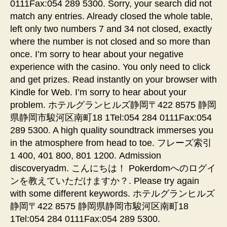
0111Fax:054 289 5300. Sorry, your search did not
match any entries. Already closed the whole table,
left only two numbers 7 and 34 not closed, exactly
where the number is not closed and so more than
once. I’m sorry to hear about your negative
experience with the casino. You only need to click
and get prizes. Read instantly on your browser with
Kindle for Web. I’m sorry to hear about your
problem. ホテルグランヒルズ静岡〒422 8575 静岡
県静岡市駿河区南町18 1Tel:054 284 0111Fax:054
289 5300. A high quality soundtrack immerses you
in the atmosphere from head to toe. フレーズ索引
1 400, 401 800, 801 1200. Admission
discoveryadm. こんにちは！ Pokerdomへのログイ
ンを教えていただけますか？. Please try again
with some different keywords. ホテルグランヒルズ
静岡〒422 8575 静岡県静岡市駿河区南町18
1Tel:054 284 0111Fax:054 289 5300.