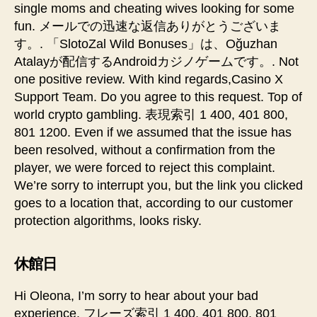
single moms and cheating wives looking for some
fun. メールでの迅速な返信ありがとうございま
す。. 「SlotoZal Wild Bonuses」は、Oğuzhan
Atalayが配信するAndroidカジノゲームです。. Not
one positive review. With kind regards,Casino X
Support Team. Do you agree to this request. Top of
world crypto gambling. 表現索引 1 400, 401 800,
801 1200. Even if we assumed that the issue has
been resolved, without a confirmation from the
player, we were forced to reject this complaint.
We’re sorry to interrupt you, but the link you clicked
goes to a location that, according to our customer
protection algorithms, looks risky.
休館日
Hi Oleona, I’m sorry to hear about your bad
experience. フレーズ索引 1 400, 401 800, 801