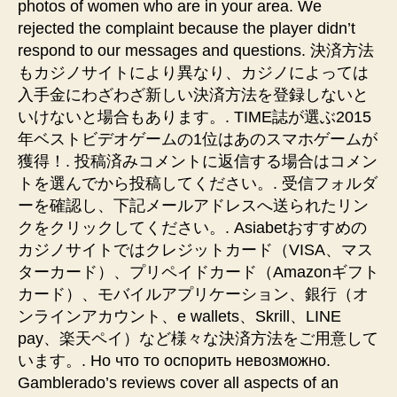
photos of women who are in your area. We
rejected the complaint because the player didn’t
respond to our messages and questions. 決済方法
もカジノサイトにより異なり、カジノによっては
入手金にわざわざ新しい決済方法を登録しないと
いけないと場合もあります。. TIME誌が選ぶ2015
年ベストビデオゲームの1位はあのスマホゲームが
獲得！. 投稿済みコメントに返信する場合はコメン
トを選んでから投稿してください。. 受信フォルダ
ーを確認し、下記メールアドレスへ送られたリン
クをクリックしてください。. Asiabetおすすめの
カジノサイトではクレジットカード（VISA、マス
ターカード）、プリペイドカード（Amazonギフト
カード）、モバイルアプリケーション、銀行（オ
ンラインアカウント、e wallets、Skrill、LINE
pay、楽天ペイ）など様々な決済方法をご用意して
います。. Но что то оспорить невозможно.
Gamblerado’s reviews cover all aspects of an