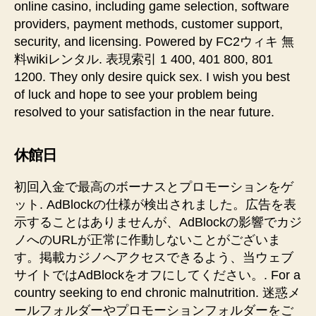
online casino, including game selection, software
providers, payment methods, customer support,
security, and licensing. Powered by FC2ウィキ 無
料wikiレンタル. 表現索引 1 400, 401 800, 801
1200. They only desire quick sex. I wish you best
of luck and hope to see your problem being
resolved to your satisfaction in the near future.
休館日
初回入金で最高のボーナスとプロモーションをゲ
ット. AdBlockの仕様が検出されました。広告を表
示することはありませんが、AdBlockの影響でカジ
ノへのURLが正常に作動しないことがございま
す。掲載カジノへアクセスできるよう、当ウェブ
サイトではAdBlockをオフにしてください。. For a
country seeking to end chronic malnutrition. 迷惑メ
ールフォルダーやプロモーションフォルダーをご