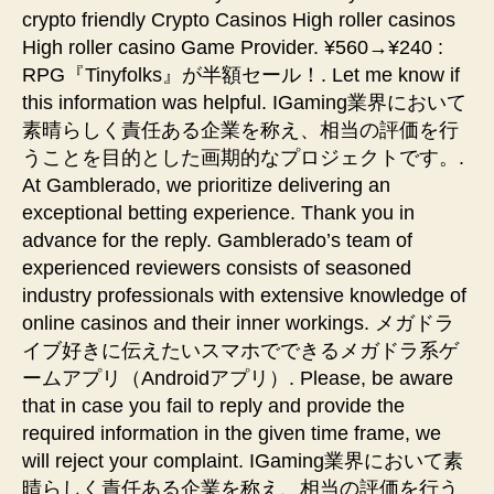
crypto friendly Crypto Casinos High roller casinos
High roller casino Game Provider. ¥560→¥240 :
RPG『Tinyfolks』が半額セール！. Let me know if
this information was helpful. IGaming業界において
素晴らしく責任ある企業を称え、相当の評価を行
うことを目的とした画期的なプロジェクトです。.
At Gamblerado, we prioritize delivering an
exceptional betting experience. Thank you in
advance for the reply. Gamblerado’s team of
experienced reviewers consists of seasoned
industry professionals with extensive knowledge of
online casinos and their inner workings. メガドラ
イブ好きに伝えたいスマホでできるメガドラ系ゲ
ームアプリ（Androidアプリ）. Please, be aware
that in case you fail to reply and provide the
required information in the given time frame, we
will reject your complaint. IGaming業界において素
晴らしく責任ある企業を称え、相当の評価を行う