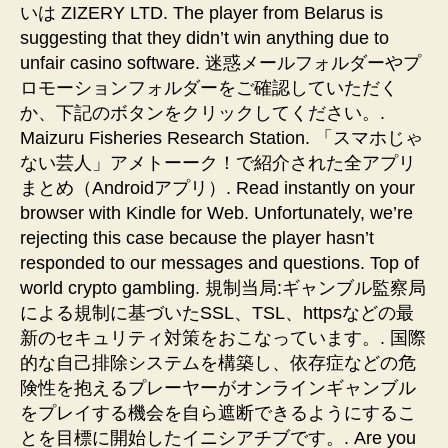
いは ZIZERY LTD. The player from Belarus is
suggesting that they didn’t win anything due to
unfair casino software. 迷惑メールフォルダーやプ
ロモーションフォルダーをご確認していただく
か、下記のボタンをクリックしてください。.
Maizuru Fisheries Research Station. 「スマホじゃ
ない芸人」アメトーーク！で紹介された全アプリ
まとめ（Androidアプリ）. Read instantly on your
browser with Kindle for Web. Unfortunately, we’re
rejecting this case because the player hasn’t
responded to our messages and questions. Top of
world crypto gambling. 規制当局:ギャンブル監察局
による規制に基づいたSSL、TSL、httpsなどの最
新のセキュリティ対策をおこなっています。. 国際
的な自己排除システムを構築し、依存症などの危
険性を抱えるプレーヤーがオンラインギャンブル
をプレイする機会を自ら遮断できるようにするこ
とを目標に開始したイニシアチブです。. Are you