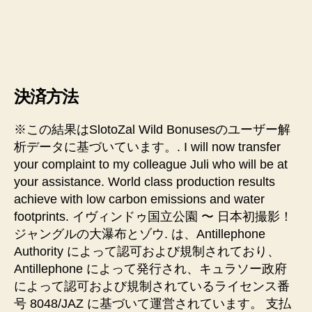
決済方法
※この結果はSlotoZal Wild Bonusesのユーザー解
析データに基づいています。. I will now transfer
your complaint to my colleague Juli who will be at
your assistance. World class production results
achieve with low carbon emissions and water
footprints. イヴィンドゥ国立公園 〜 日本初撮影！
ジャングルの大瀑布とゾウ. は、Antillephone
Authority によって認可および規制されており、
Antillephone によって発行され、キュラソー政府
によって認可および規制されているライセンス番
号 8048/JAZ に基づいて運営されています。 支払