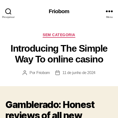
Friobom
Pesquisar
Menu
SEM CATEGORIA
Introducing The Simple
Way To online casino
Por
Friobom
11 de junho de 2024
Gamblerado: Honest
reviews of all new