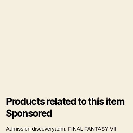
Products related to this item
Sponsored
Admission discoveryadm. FINAL FANTASY VII