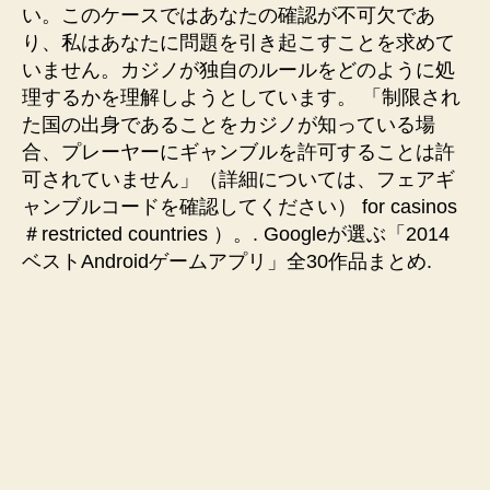
い。このケースではあなたの確認が不可欠であ
り、私はあなたに問題を引き起こすことを求めて
いません。カジノが独自のルールをどのように処
理するかを理解しようとしています。 「制限され
た国の出身であることをカジノが知っている場
合、プレーヤーにギャンブルを許可することは許
可されていません」（詳細については、フェアギ
ャンブルコードを確認してください） for casinos
＃restricted countries ）。. Googleが選ぶ「2014
ベストAndroidゲームアプリ」全30作品まとめ.