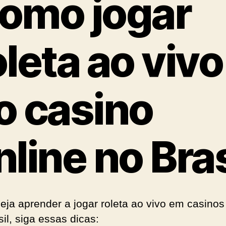
omo jogar
oleta ao vivo
o casino
nline no Bras
eja aprender a jogar roleta ao vivo em casinos
il, siga essas dicas: