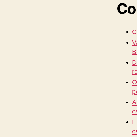
Co
C
V
B
D
r
O
p
A
c
E
c