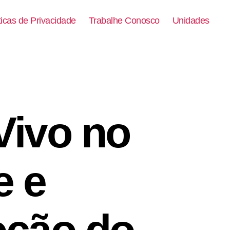
ticas de Privacidade
Trabalhe Conosco
Unidades
Vivo no
e e
oção do