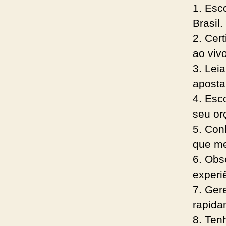
1. Esc
Brasil.
2. Cer
ao vivo
3. Lei
aposta
4. Esc
seu or
5. Con
que me
6. Obs
experi
7. Ger
rapida
8. Ten