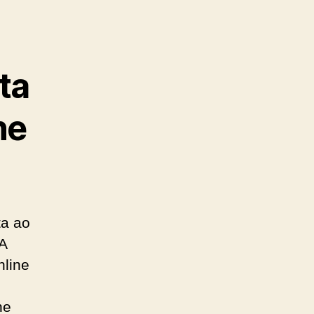
ta
ne
ta ao
 A
nline
ne