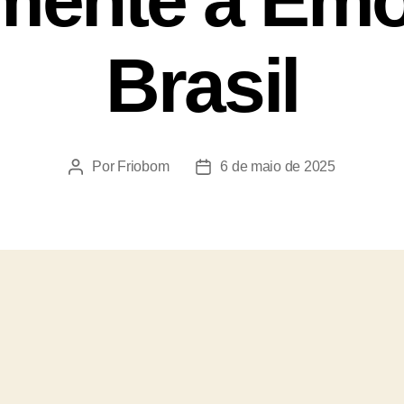
Brasil
Por
Friobom
6 de maio de 2025