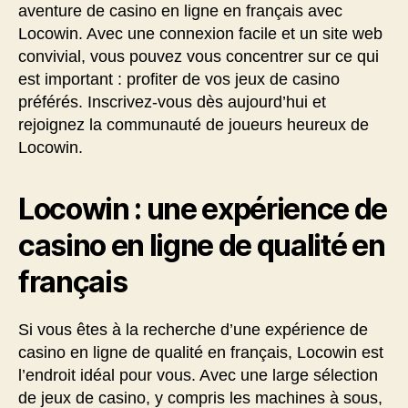
aventure de casino en ligne en français avec
Locowin. Avec une connexion facile et un site web
convivial, vous pouvez vous concentrer sur ce qui
est important : profiter de vos jeux de casino
préférés. Inscrivez-vous dès aujourd’hui et
rejoignez la communauté de joueurs heureux de
Locowin.
Locowin : une expérience de
casino en ligne de qualité en
français
Si vous êtes à la recherche d’une expérience de
casino en ligne de qualité en français, Locowin est
l’endroit idéal pour vous. Avec une large sélection
de jeux de casino, y compris les machines à sous,