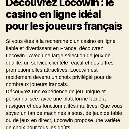
Découvrez Locowin : le
casino en ligne idéal
pour les joueurs français
Si vous êtes à la recherche d’un casino en ligne
fiable et divertissant en France, découvrez
Locowin ! Avec une large sélection de jeux de
qualité, un service clientèle réactif et des offres
promotionnelles attractives, Locowin est
rapidement devenu un choix privilégié pour de
nombreux joueurs français.
Découvrez une expérience de jeu unique et
personnalisée, avec une plateforme facile à
naviguer et des fonctionnalités intuitives. Que vous
soyez un fan de machines à sous, de jeux de table
ou de jeux en direct, Locowin propose une variété
de choix pour tous les goûts.