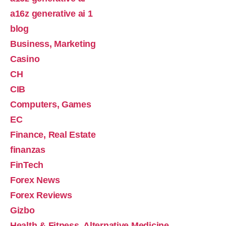
a16z generative ai 1
blog
Business, Marketing
Casino
CH
CIB
Computers, Games
EC
Finance, Real Estate
finanzas
FinTech
Forex News
Forex Reviews
Gizbo
Health & Fitness, Alternative Medicine