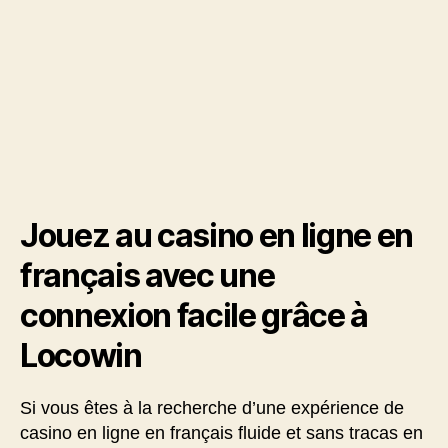
Jouez au casino en ligne en
français avec une
connexion facile grâce à
Locowin
Si vous êtes à la recherche d’une expérience de
casino en ligne en français fluide et sans tracas en