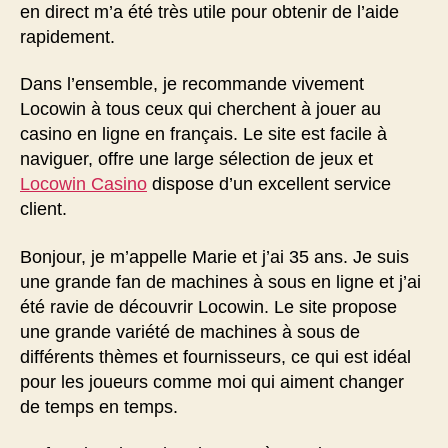
en direct m’a été très utile pour obtenir de l’aide
rapidement.
Dans l’ensemble, je recommande vivement
Locowin à tous ceux qui cherchent à jouer au
casino en ligne en français. Le site est facile à
naviguer, offre une large sélection de jeux et
Locowin Casino
dispose d’un excellent service
client.
Bonjour, je m’appelle Marie et j’ai 35 ans. Je suis
une grande fan de machines à sous en ligne et j’ai
été ravie de découvrir Locowin. Le site propose
une grande variété de machines à sous de
différents thèmes et fournisseurs, ce qui est idéal
pour les joueurs comme moi qui aiment changer
de temps en temps.