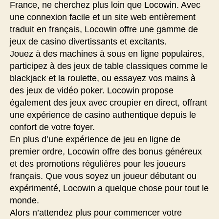
France, ne cherchez plus loin que Locowin. Avec
une connexion facile et un site web entièrement
traduit en français, Locowin offre une gamme de
jeux de casino divertissants et excitants.
Jouez à des machines à sous en ligne populaires,
participez à des jeux de table classiques comme le
blackjack et la roulette, ou essayez vos mains à
des jeux de vidéo poker. Locowin propose
également des jeux avec croupier en direct, offrant
une expérience de casino authentique depuis le
confort de votre foyer.
En plus d’une expérience de jeu en ligne de
premier ordre, Locowin offre des bonus généreux
et des promotions régulières pour les joueurs
français. Que vous soyez un joueur débutant ou
expérimenté, Locowin a quelque chose pour tout le
monde.
Alors n’attendez plus pour commencer votre