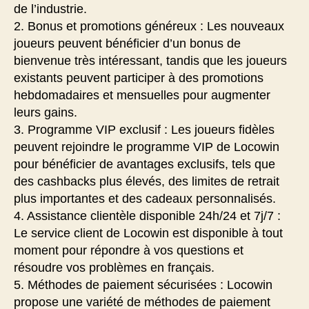
de l’industrie.
2. Bonus et promotions généreux : Les nouveaux
joueurs peuvent bénéficier d’un bonus de
bienvenue très intéressant, tandis que les joueurs
existants peuvent participer à des promotions
hebdomadaires et mensuelles pour augmenter
leurs gains.
3. Programme VIP exclusif : Les joueurs fidèles
peuvent rejoindre le programme VIP de Locowin
pour bénéficier de avantages exclusifs, tels que
des cashbacks plus élevés, des limites de retrait
plus importantes et des cadeaux personnalisés.
4. Assistance clientèle disponible 24h/24 et 7j/7 :
Le service client de Locowin est disponible à tout
moment pour répondre à vos questions et
résoudre vos problèmes en français.
5. Méthodes de paiement sécurisées : Locowin
propose une variété de méthodes de paiement