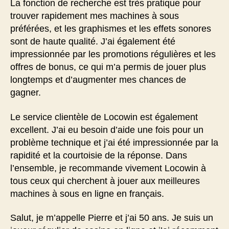
La fonction de recherche est très pratique pour
trouver rapidement mes machines à sous
préférées, et les graphismes et les effets sonores
sont de haute qualité. J’ai également été
impressionnée par les promotions régulières et les
offres de bonus, ce qui m’a permis de jouer plus
longtemps et d’augmenter mes chances de
gagner.
Le service clientèle de Locowin est également
excellent. J’ai eu besoin d’aide une fois pour un
problème technique et j’ai été impressionnée par la
rapidité et la courtoisie de la réponse. Dans
l’ensemble, je recommande vivement Locowin à
tous ceux qui cherchent à jouer aux meilleures
machines à sous en ligne en français.
Salut, je m’appelle Pierre et j’ai 50 ans. Je suis un