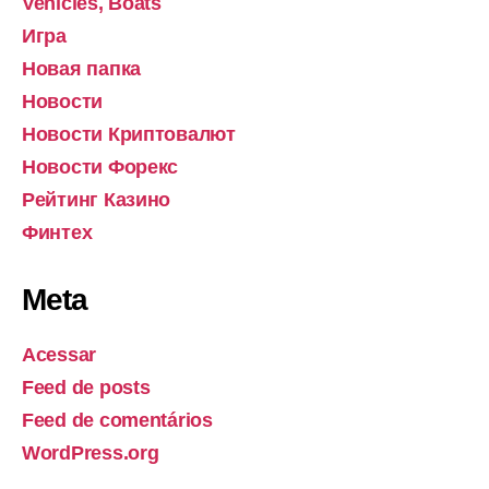
Vehicles, Boats
Игра
Новая папка
Новости
Новости Криптовалют
Новости Форекс
Рейтинг Казино
Финтех
Meta
Acessar
Feed de posts
Feed de comentários
WordPress.org