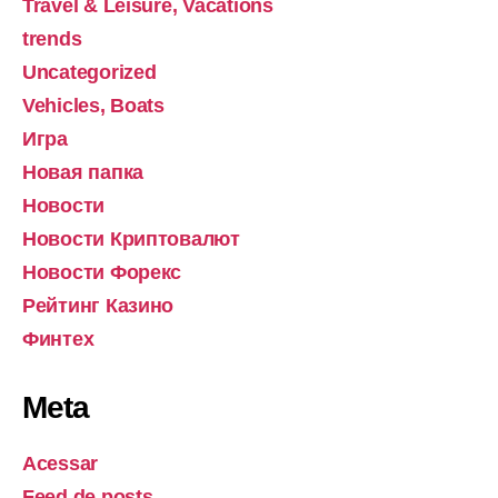
Travel & Leisure, Vacations
trends
Uncategorized
Vehicles, Boats
Игра
Новая папка
Новости
Новости Криптовалют
Новости Форекс
Рейтинг Казино
Финтех
Meta
Acessar
Feed de posts