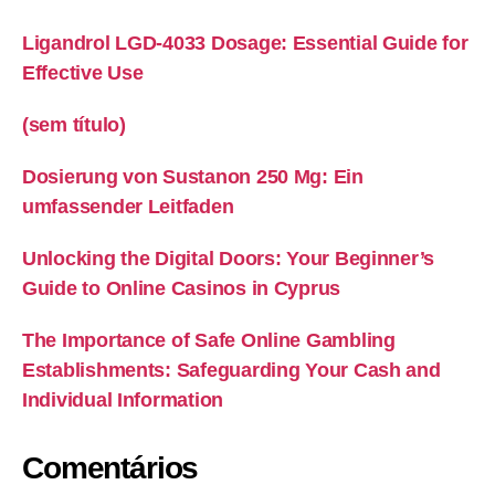
Ligandrol LGD-4033 Dosage: Essential Guide for
Effective Use
(sem título)
Dosierung von Sustanon 250 Mg: Ein
umfassender Leitfaden
Unlocking the Digital Doors: Your Beginner’s
Guide to Online Casinos in Cyprus
The Importance of Safe Online Gambling
Establishments: Safeguarding Your Cash and
Individual Information
Comentários