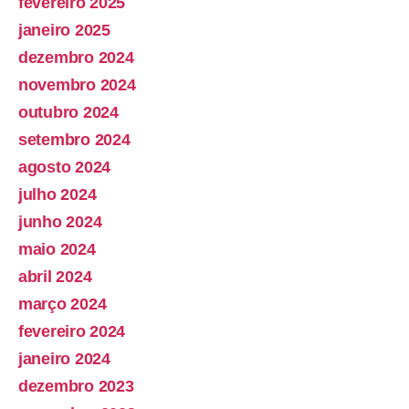
fevereiro 2025
janeiro 2025
dezembro 2024
novembro 2024
outubro 2024
setembro 2024
agosto 2024
julho 2024
junho 2024
maio 2024
abril 2024
março 2024
fevereiro 2024
janeiro 2024
dezembro 2023