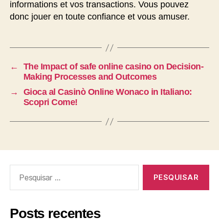
informations et vos transactions. Vous pouvez
donc jouer en toute confiance et vous amuser.
←
The Impact of safe online casino on Decision-
Making Processes and Outcomes
→
Gioca al Casinò Online Wonaco in Italiano:
Scopri Come!
Posts recentes