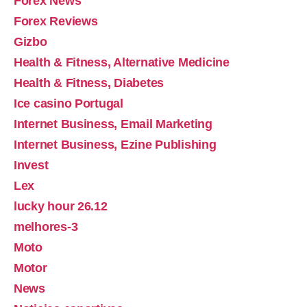
Forex News
Forex Reviews
Gizbo
Health & Fitness, Alternative Medicine
Health & Fitness, Diabetes
Ice casino Portugal
Internet Business, Email Marketing
Internet Business, Ezine Publishing
Invest
Lex
lucky hour 26.12
melhores-3
Moto
Motor
News