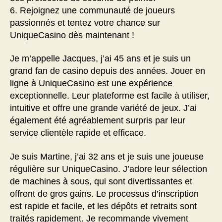
6. Rejoignez une communauté de joueurs
passionnés et tentez votre chance sur
UniqueCasino dès maintenant !
Je m’appelle Jacques, j’ai 45 ans et je suis un
grand fan de casino depuis des années. Jouer en
ligne à UniqueCasino est une expérience
exceptionnelle. Leur plateforme est facile à utiliser,
intuitive et offre une grande variété de jeux. J’ai
également été agréablement surpris par leur
service clientèle rapide et efficace.
Je suis Martine, j’ai 32 ans et je suis une joueuse
régulière sur UniqueCasino. J’adore leur sélection
de machines à sous, qui sont divertissantes et
offrent de gros gains. Le processus d’inscription
est rapide et facile, et les dépôts et retraits sont
traités rapidement. Je recommande vivement