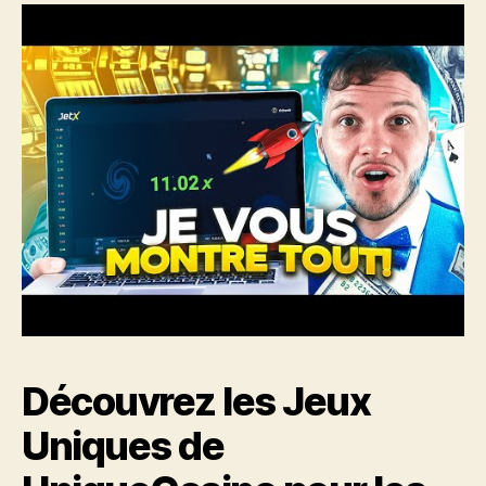
Découvrez les Jeux
Uniques de