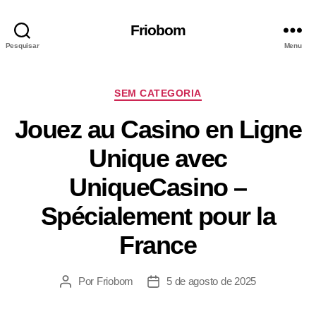
Friobom
Pesquisar
Menu
SEM CATEGORIA
Jouez au Casino en Ligne
Unique avec
UniqueCasino –
Spécialement pour la
France
Por
Friobom
5 de agosto de 2025