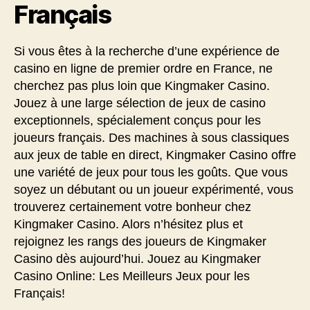
Français
Si vous êtes à la recherche d’une expérience de
casino en ligne de premier ordre en France, ne
cherchez pas plus loin que Kingmaker Casino.
Jouez à une large sélection de jeux de casino
exceptionnels, spécialement conçus pour les
joueurs français. Des machines à sous classiques
aux jeux de table en direct, Kingmaker Casino offre
une variété de jeux pour tous les goûts. Que vous
soyez un débutant ou un joueur expérimenté, vous
trouverez certainement votre bonheur chez
Kingmaker Casino. Alors n’hésitez plus et
rejoignez les rangs des joueurs de Kingmaker
Casino dès aujourd’hui. Jouez au Kingmaker
Casino Online: Les Meilleurs Jeux pour les
Français!