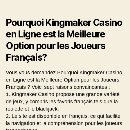
Pourquoi Kingmaker Casino
en Ligne est la Meilleure
Option pour les Joueurs
Français?
Vous vous demandez Pourquoi Kingmaker Casino
en Ligne est la Meilleure Option pour les Joueurs
Français ? Voici sept raisons convaincantes :
1. Kingmaker Casino propose une grande variété
de jeux, y compris les favoris français tels que la
roulette et le blackjack.
2. Le site est disponible en français, ce qui facilite
la navigation et la compréhension pour les joueurs