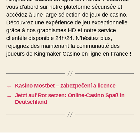
vous d’abord sur notre plateforme sécurisée et
accédez à une large sélection de jeux de casino.
Découvrez une expérience de jeu exceptionnelle
grâce à nos graphismes HD et notre service
clientèle disponible 24h/24. N’hésitez plus,
rejoignez dès maintenant la communauté des
joueurs de Kingmaker Casino en ligne en France !
←
Kasino Mostbet – zabezpečení a licence
→
Jetzt auf Rot setzen: Online-Casino Spaß in
Deutschland