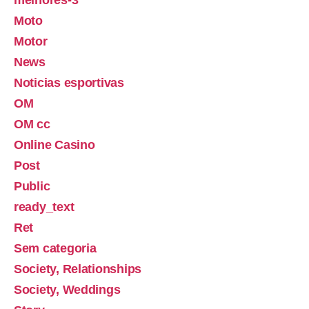
melhores-3
Moto
Motor
News
Noticias esportivas
OM
OM cc
Online Casino
Post
Public
ready_text
Ret
Sem categoria
Society, Relationships
Society, Weddings