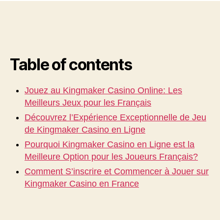
Table of contents
Jouez au Kingmaker Casino Online: Les
Meilleurs Jeux pour les Français
Découvrez l’Expérience Exceptionnelle de Jeu
de Kingmaker Casino en Ligne
Pourquoi Kingmaker Casino en Ligne est la
Meilleure Option pour les Joueurs Français?
Comment S’inscrire et Commencer à Jouer sur
Kingmaker Casino en France