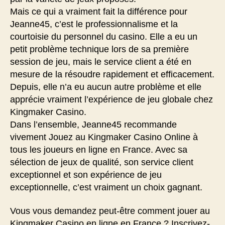
Mais ce qui a vraiment fait la différence pour
Jeanne45, c’est le professionnalisme et la
courtoisie du personnel du casino. Elle a eu un
petit problème technique lors de sa première
session de jeu, mais le service client a été en
mesure de la résoudre rapidement et efficacement.
Depuis, elle n’a eu aucun autre problème et elle
apprécie vraiment l’expérience de jeu globale chez
Kingmaker Casino.
Dans l’ensemble, Jeanne45 recommande
vivement Jouez au Kingmaker Casino Online à
tous les joueurs en ligne en France. Avec sa
sélection de jeux de qualité, son service client
exceptionnel et son expérience de jeu
exceptionnelle, c’est vraiment un choix gagnant.
Vous vous demandez peut-être comment jouer au
Kingmaker Casino en ligne en France ? Inscrivez-