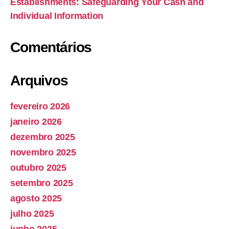
Establishments: Safeguarding Your Cash and
Individual Information
Comentários
Arquivos
fevereiro 2026
janeiro 2026
dezembro 2025
novembro 2025
outubro 2025
setembro 2025
agosto 2025
julho 2025