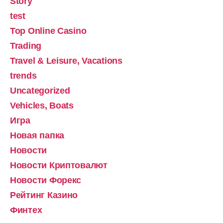
Story
test
Top Online Casino
Trading
Travel & Leisure, Vacations
trends
Uncategorized
Vehicles, Boats
Игра
Новая папка
Новости
Новости Криптовалют
Новости Форекс
Рейтинг Казино
Финтех