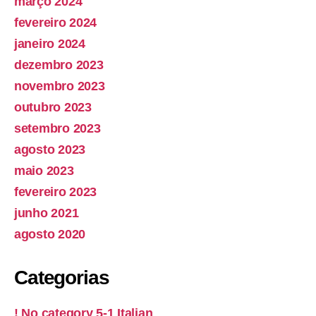
março 2024
fevereiro 2024
janeiro 2024
dezembro 2023
novembro 2023
outubro 2023
setembro 2023
agosto 2023
maio 2023
fevereiro 2023
junho 2021
agosto 2020
Categorias
! No category 5-1 Italian