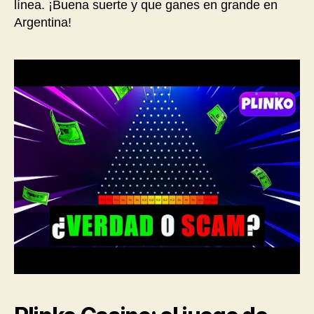
línea. ¡Buena suerte y que ganes en grande en
Argentina!