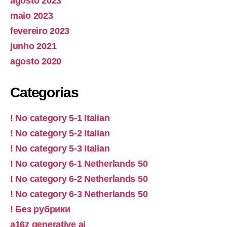
agosto 2023
maio 2023
fevereiro 2023
junho 2021
agosto 2020
Categorias
! No category 5-1 Italian
! No category 5-2 Italian
! No category 5-3 Italian
! No category 6-1 Netherlands 50
! No category 6-2 Netherlands 50
! No category 6-3 Netherlands 50
! Без рубрики
a16z generative ai