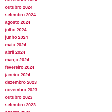
outubro 2024
setembro 2024
agosto 2024
julho 2024
junho 2024
maio 2024
abril 2024
março 2024
fevereiro 2024
janeiro 2024
dezembro 2023
novembro 2023
outubro 2023
setembro 2023