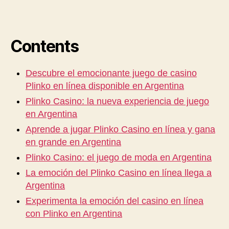
Contents
Descubre el emocionante juego de casino
Plinko en línea disponible en Argentina
Plinko Casino: la nueva experiencia de juego
en Argentina
Aprende a jugar Plinko Casino en línea y gana
en grande en Argentina
Plinko Casino: el juego de moda en Argentina
La emoción del Plinko Casino en línea llega a
Argentina
Experimenta la emoción del casino en línea
con Plinko en Argentina