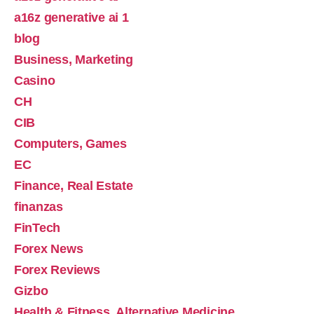
a16z generative ai 1
blog
Business, Marketing
Casino
CH
CIB
Computers, Games
EC
Finance, Real Estate
finanzas
FinTech
Forex News
Forex Reviews
Gizbo
Health & Fitness, Alternative Medicine