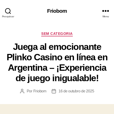
Friobom
Pesquisar
Menu
SEM CATEGORIA
Juega al emocionante
Plinko Casino en línea en
Argentina – ¡Experiencia
de juego inigualable!
Por
Friobom
16 de outubro de 2025