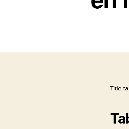
Title ta
Ta