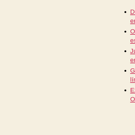
D
e
O
e
J
e
G
l
E
O