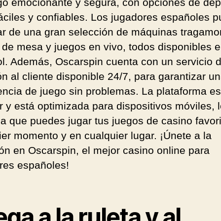
go emocionante y segura, con opciones de dep
 fáciles y confiables. Los jugadores españoles 
tar de una gran selección de máquinas tragam
 de mesa y juegos en vivo, todos disponibles 
l. Además, Oscarspin cuenta con un servicio 
n al cliente disponible 24/7, para garantizar u
encia de juego sin problemas. La plataforma es 
r y está optimizada para dispositivos móviles, 
ica que puedes jugar tus juegos de casino favor
ier momento y en cualquier lugar. ¡Únete a la
ión en Oscarspin, el mejor casino online para
res españoles!
ga a la ruleta y al