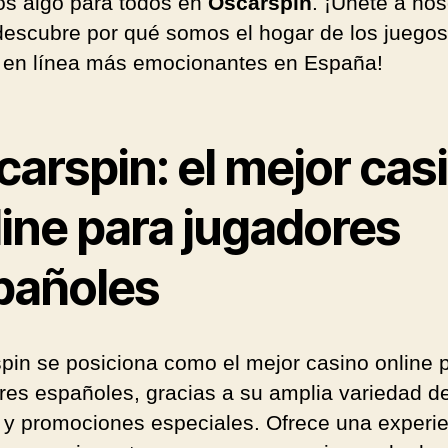
s algo para todos en
Oscarspin
. ¡Únete a nos
descubre por qué somos el hogar de los juegos
 en línea más emocionantes en España!
arspin: el mejor cas
line para jugadores
pañoles
pin se posiciona como el mejor casino online 
res españoles, gracias a su amplia variedad d
 y promociones especiales. Ofrece una experi