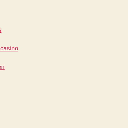
s
 casino
en