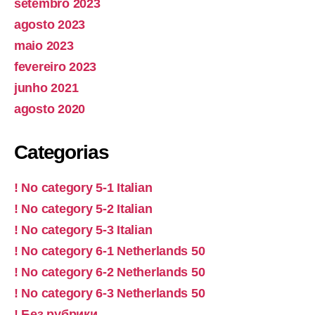
setembro 2023
agosto 2023
maio 2023
fevereiro 2023
junho 2021
agosto 2020
Categorias
! No category 5-1 Italian
! No category 5-2 Italian
! No category 5-3 Italian
! No category 6-1 Netherlands 50
! No category 6-2 Netherlands 50
! No category 6-3 Netherlands 50
! Без рубрики