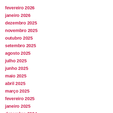
fevereiro 2026
janeiro 2026
dezembro 2025
novembro 2025
outubro 2025
setembro 2025
agosto 2025
julho 2025
junho 2025
maio 2025
abril 2025
março 2025
fevereiro 2025
janeiro 2025