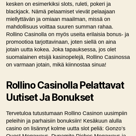
kesken on esimerkiksi slots, ruleti, pokeri ja
blackjack. Nämä pelaamiset vievät pelaajaan
miellyttävän ja omiaan maailman, missä on
mahdollisuus voittaa suuren summan rahaa.
Rollino Casinolla on myös useita erilaisia bonus- ja
promootioa tarjottavinaan, joten siellä on aina
jotain uutta kokea. Joka tapauksessa, jos olet
suomalainen etsijä kasinopelejä, Rollino Casinossa
on varmaan jotain, mikä kiinnostaa sinua!
Rollino Casinolla Pelattavat
Uutiset Ja Bonukset
Tervetuloa tutustumaan Rollino Casinon uusimpiin
peleihin ja parhaisiin bonuksiin! Kesäkuun alulla
casino on lisännyt kolme uutta slot peliä: Gonzo’s
Quest Megaways, Dynamite Riches Megaways ja