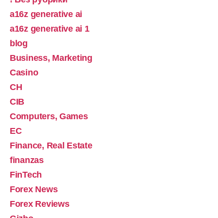
a16z generative ai
a16z generative ai 1
blog
Business, Marketing
Casino
CH
CIB
Computers, Games
EC
Finance, Real Estate
finanzas
FinTech
Forex News
Forex Reviews