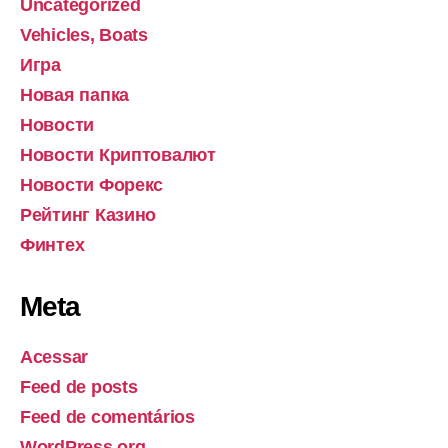
Uncategorized
Vehicles, Boats
Игра
Новая папка
Новости
Новости Криптовалют
Новости Форекс
Рейтинг Казино
Финтех
Meta
Acessar
Feed de posts
Feed de comentários
WordPress.org