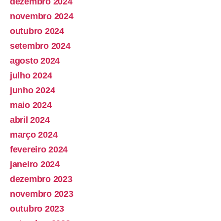
dezembro 2024
novembro 2024
outubro 2024
setembro 2024
agosto 2024
julho 2024
junho 2024
maio 2024
abril 2024
março 2024
fevereiro 2024
janeiro 2024
dezembro 2023
novembro 2023
outubro 2023