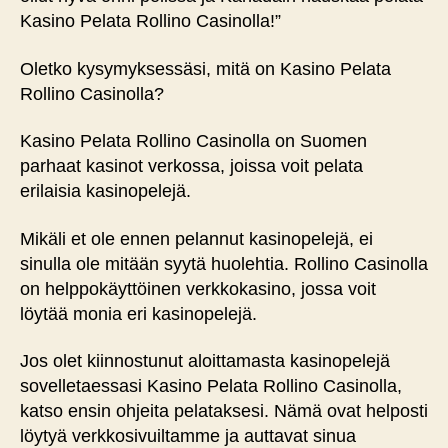
Kasino Pelata Rollino Casinolla!”
Oletko kysymyksessäsi, mitä on Kasino Pelata
Rollino Casinolla?
Kasino Pelata Rollino Casinolla on Suomen
parhaat kasinot verkossa, joissa voit pelata
erilaisia kasinopelejä.
Mikäli et ole ennen pelannut kasinopelejä, ei
sinulla ole mitään syytä huolehtia. Rollino Casinolla
on helppokäyttöinen verkkokasino, jossa voit
löytää monia eri kasinopelejä.
Jos olet kiinnostunut aloittamasta kasinopelejä
sovelletaessasi Kasino Pelata Rollino Casinolla,
katso ensin ohjeita pelataksesi. Nämä ovat helposti
löytyä verkkosivuiltamme ja auttavat sinua