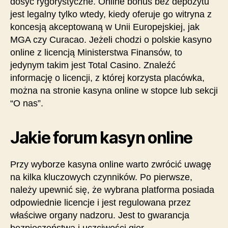
dosyć rygorystyczne. Online bonus bez depozytu
jest legalny tylko wtedy, kiedy oferuje go witryna z
koncesją akceptowaną w Unii Europejskiej, jak
MGA czy Curacao. Jeżeli chodzi o polskie kasyno
online z licencją Ministerstwa Finansów, to
jedynym takim jest Total Casino. Znaleźć
informację o licencji, z której korzysta placówka,
można na stronie kasyna online w stopce lub sekcji
“O nas”.
Jakie forum kasyn online
Przy wyborze kasyna online warto zwrócić uwagę
na kilka kluczowych czynników. Po pierwsze,
należy upewnić się, że wybrana platforma posiada
odpowiednie licencje i jest regulowana przez
właściwe organy nadzoru. Jest to gwarancja
bezpieczeństwa i uczciwości gier.