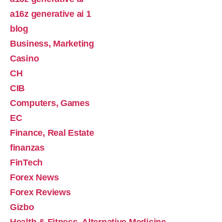
a16z generative ai 1
blog
Business, Marketing
Casino
CH
CIB
Computers, Games
EC
Finance, Real Estate
finanzas
FinTech
Forex News
Forex Reviews
Gizbo
Health & Fitness, Alternative Medicine