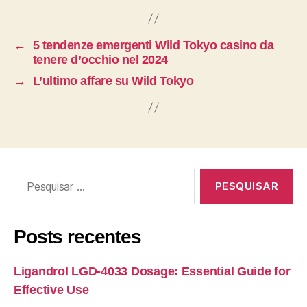
←
5 tendenze emergenti Wild Tokyo casino da
tenere d’occhio nel 2024
→
L’ultimo affare su Wild Tokyo
Posts recentes
Ligandrol LGD-4033 Dosage: Essential Guide for
Effective Use