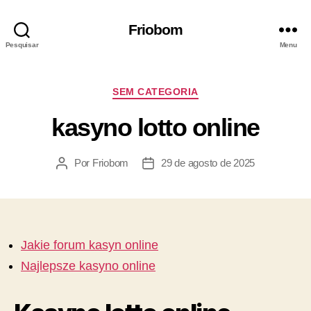
Friobom
Pesquisar
Menu
SEM CATEGORIA
kasyno lotto online
Por
Friobom
29 de agosto de 2025
Jakie forum kasyn online
Najlepsze kasyno online