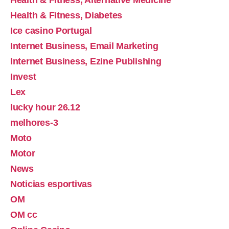
Health & Fitness, Diabetes
Ice casino Portugal
Internet Business, Email Marketing
Internet Business, Ezine Publishing
Invest
Lex
lucky hour 26.12
melhores-3
Moto
Motor
News
Noticias esportivas
OM
OM cc