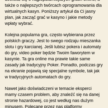
także o najlepszych twórcach oprogramowania dla
wirtualnych kasyn. Poniższy artykuł da Ci jasny
plan, jak zacząć grać w kasyno i jakie metody
wpłaty wybrać.
Kolejna popularna gra, często wybierana przez
polskich graczy. Jest to swego rodzaju mieszanka
slotu i gry karcianej. Jeśli lubisz pokera i automaty
do gry, video poker będzie Twoim faworytem w
kasynie. Ta gra online ma prawie takie same
zasady jak tradycyjny Poker. Ponadto, podczas gry
na ekranie pojawią się specjalne symbole, tak jak
w tradycyjnych automatach do gry.
Nawet jako doświadczeni w temacie eksperci
mamy czasem problem, aby znaleźć się na danej
stronie hazardowej, co jest według nas dużym
minusem. Polecane przez nas platformy