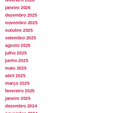
janeiro 2026
dezembro 2025
novembro 2025
outubro 2025
setembro 2025
agosto 2025
julho 2025
junho 2025
maio 2025
abril 2025
março 2025
fevereiro 2025
janeiro 2025
dezembro 2024