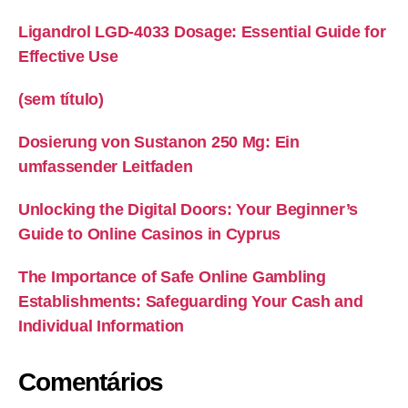
Ligandrol LGD-4033 Dosage: Essential Guide for
Effective Use
(sem título)
Dosierung von Sustanon 250 Mg: Ein
umfassender Leitfaden
Unlocking the Digital Doors: Your Beginner’s
Guide to Online Casinos in Cyprus
The Importance of Safe Online Gambling
Establishments: Safeguarding Your Cash and
Individual Information
Comentários