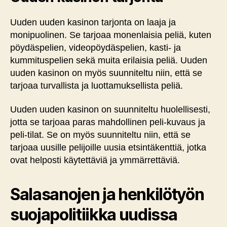
Uuden uuden kasinon tarjonta on laaja ja
monipuolinen. Se tarjoaa monenlaisia peliä, kuten
pöydäspelien, videopöydäspelien, kasti- ja
kummituspelien sekä muita erilaisia peliä. Uuden
uuden kasinon on myös suunniteltu niin, että se
tarjoaa turvallista ja luottamuksellista peliä.
Uuden uuden kasinon on suunniteltu huolellisesti,
jotta se tarjoaa paras mahdollinen peli-kuvaus ja
peli-tilat. Se on myös suunniteltu niin, että se
tarjoaa uusille pelijoille uusia etsintäkenttiä, jotka
ovat helposti käytettäviä ja ymmärrettäviä.
Salasanojen ja henkilötyön
suojapolitiikka uudissa