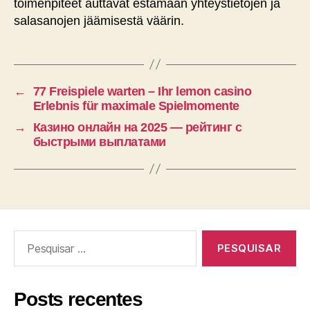
toimenpiteet auttavat estämään yhteystietojen ja
salasanojen jäämisestä väärin.
←
77 Freispiele warten – Ihr lemon casino
Erlebnis für maximale Spielmomente
→
Казино онлайн на 2025 — рейтинг с
быстрыми выплатами
Posts recentes