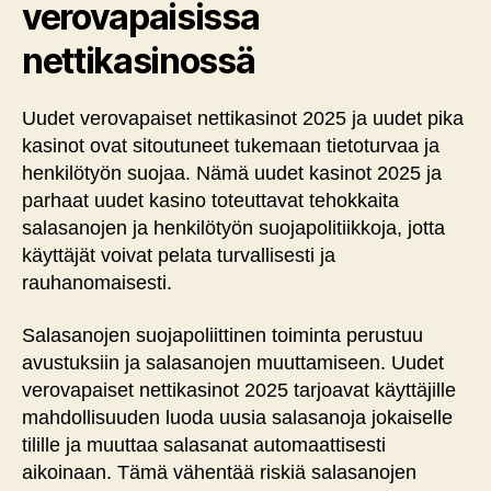
verovapaisissa
nettikasinossä
Uudet verovapaiset nettikasinot 2025 ja uudet pika
kasinot ovat sitoutuneet tukemaan tietoturvaa ja
henkilötyön suojaa. Nämä uudet kasinot 2025 ja
parhaat uudet kasino toteuttavat tehokkaita
salasanojen ja henkilötyön suojapolitiikkoja, jotta
käyttäjät voivat pelata turvallisesti ja
rauhanomaisesti.
Salasanojen suojapoliittinen toiminta perustuu
avustuksiin ja salasanojen muuttamiseen. Uudet
verovapaiset nettikasinot 2025 tarjoavat käyttäjille
mahdollisuuden luoda uusia salasanoja jokaiselle
tilille ja muuttaa salasanat automaattisesti
aikoinaan. Tämä vähentää riskiä salasanojen