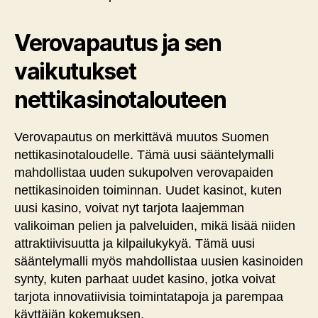
Verovapautus ja sen
vaikutukset
nettikasinotalouteen
Verovapautus on merkittävä muutos Suomen
nettikasinotaloudelle. Tämä uusi sääntelymalli
mahdollistaa uuden sukupolven verovapaiden
nettikasinoiden toiminnan. Uudet kasinot, kuten
uusi kasino, voivat nyt tarjota laajemman
valikoiman pelien ja palveluiden, mikä lisää niiden
attraktiivisuutta ja kilpailukykyä. Tämä uusi
sääntelymalli myös mahdollistaa uusien kasinoiden
synty, kuten parhaat uudet kasino, jotka voivat
tarjota innovatiivisia toimintatapoja ja parempaa
käyttäjän kokemuksen.