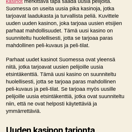
kasinot
merkittävä tapa saada uusia pelijoita.
Suomessa on useita uusia pika kasinoja, jotka
tarjoavat laadukasta ja turvallista peliä. Kuvittele
uuden uuden kasinon, joka tarjoaa uusien etsijien
parhaat mahdollisuudet. Tämä uusi kasino on
suunniteltu huolellisesti, jotta se tarjoaa paras
mahdollinen peli-kuvaus ja peli-tilat.
Parhaat uudet kasinot Suomessa ovat yleensä
niitä, jotka tarjoavat uusien pelijoille uusia
etsintäkenttiä. Tämä uusi kasino on suunniteltu
huolellisesti, jotta se tarjoaa paras mahdollinen
peli-kuvaus ja peli-tilat. Se tarjoaa myös uusille
pelijoille uusia etsintäkenttiä, jotka ovat suunniteltu
niin, että ne ovat helposti käytettäviä ja
ymmärrettäviä.
Uuden kasinon tarjonta