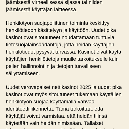
jäämisestä virheellisessä sijassa tai niiden
jäämisestä käyttäjän laitteessa.
Henkilötyön suojapoliittinen toiminta keskittyy
henkilötiedon käsittelyyn ja käyttöön. Uudet pika
kasinot ovat sitoutuneet noudattamaan tuntuvia
tietosuojalainsäädäntöjä, jotta heidän käyttäjien
henkilötiedot pysyvät turvassa. Kasinot eivät käytä
käyttäjien henkilötietoja muulle tarkoitukselle kuin
pelien hallinnointiin ja tietojen turvalliseen
säilyttämiseen.
Uudet verovapaiset nettikasinot 2025 ja uudet pika
kasinot ovat myös sitoutuneet tukemaan käyttäjien
henkilötyön suojaa käyttämällä vahvaa
identiteettiliikennettä. Tämä tarkoittaa, että
käyttäjät voivat varmistaa, että heidän tilinsä
käytetään vain heidän nimissään. Tällaiset