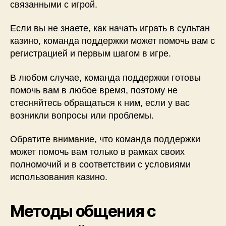
связанными с игрой.
Если вы не знаете, как начать играть в сультан
казино, команда поддержки может помочь вам с
регистрацией и первым шагом в игре.
В любом случае, команда поддержки готовы
помочь вам в любое время, поэтому не
стесняйтесь обращаться к ним, если у вас
возникли вопросы или проблемы.
Обратите внимание, что команда поддержки
может помочь вам только в рамках своих
полномочий и в соответствии с условиями
использования казино.
Методы общения с