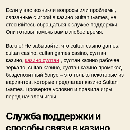
Если у вас возникли вопросы или проблемы,
связанные с игрой в казино Sultan Games, не
стесняйтесь обращаться к службе поддержки.
Они готовы помочь вам в любое время.
Важно! Не забывайте, что сultan casino games,
сultan casino, сultan games casino, султан
казино,
казино султан
, султан казино рабочее
зеркало, сultan казино, султан казино промокод
бездепозитный бонус – это только некоторые из
вариантов, которые предлагает казино Sultan
Games. Проверьте условия и правила игры
перед началом игры.
Служба поддержки и
способы связи в казино