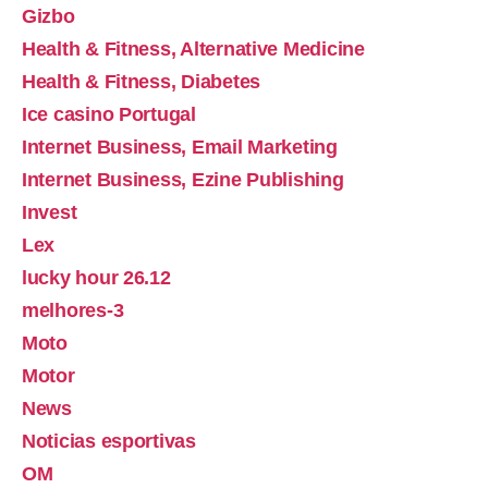
Gizbo
Health & Fitness, Alternative Medicine
Health & Fitness, Diabetes
Ice casino Portugal
Internet Business, Email Marketing
Internet Business, Ezine Publishing
Invest
Lex
lucky hour 26.12
melhores-3
Moto
Motor
News
Noticias esportivas
OM