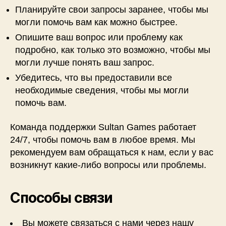
Планируйте свои запросы заранее, чтобы мы
могли помочь вам как можно быстрее.
Опишите ваш вопрос или проблему как
подробно, как только это возможно, чтобы мы
могли лучше понять ваш запрос.
Убедитесь, что вы предоставили все
необходимые сведения, чтобы мы могли
помочь вам.
Команда поддержки Sultan Games работает
24/7, чтобы помочь вам в любое время. Мы
рекомендуем вам обращаться к нам, если у вас
возникнут какие-либо вопросы или проблемы.
Способы связи
Вы можете связаться с нами через нашу