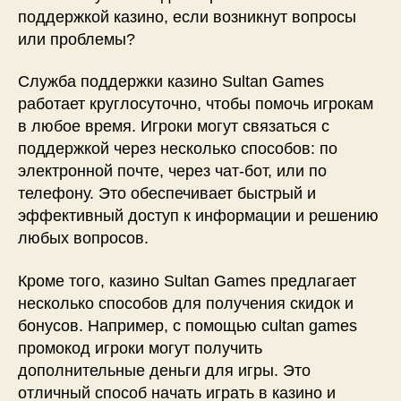
поддержкой казино, если возникнут вопросы
или проблемы?
Служба поддержки казино Sultan Games
работает круглосуточно, чтобы помочь игрокам
в любое время. Игроки могут связаться с
поддержкой через несколько способов: по
электронной почте, через чат-бот, или по
телефону. Это обеспечивает быстрый и
эффективный доступ к информации и решению
любых вопросов.
Кроме того, казино Sultan Games предлагает
несколько способов для получения скидок и
бонусов. Например, с помощью сultan games
промокод игроки могут получить
дополнительные деньги для игры. Это
отличный способ начать играть в казино и