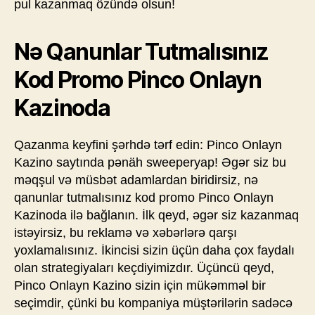
pul kazanmaq özündə olsun!
Nə Qanunlar Tutmalısınız
Kod Promo Pinco Onlayn
Kazinoda
Qazanma keyfini şərhdə tərf edin: Pinco Onlayn
Kazino saytında pənäh sweeperyap! Əgər siz bu
məqşul və müsbət adamlardan biridirsiz, nə
qanunlar tutmalısınız kod promo Pinco Onlayn
Kazinoda ilə bağlanın. İlk qeyd, əgər siz kazanmaq
istəyirsiz, bu reklamə və xəbərlərə qarşı
yoxlamalısınız. İkincisi sizin üçün daha çox faydalı
olan strategiyaları keçdiyimizdır. Üçüncü qeyd,
Pinco Onlayn Kazino sizin için mükəmməl bir
seçimdir, çünki bu kompaniya müştərilərin sadəcə