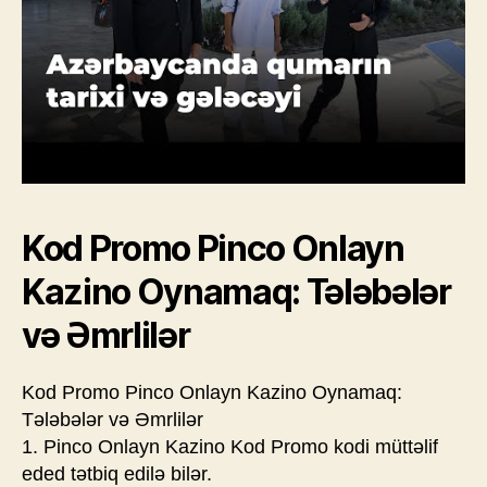
Kod Promo Pinco Onlayn
Kazino Oynamaq: Tələbələr
və Əmrlilər
Kod Promo Pinco Onlayn Kazino Oynamaq:
Tələbələr və Əmrlilər
1. Pinco Onlayn Kazino Kod Promo kodi müttəlif
eded tətbiq edilə bilər.