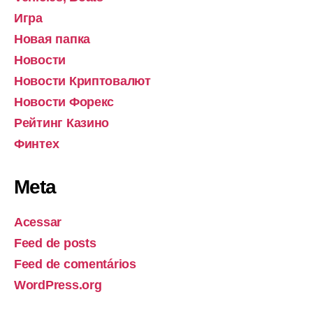
Игра
Новая папка
Новости
Новости Криптовалют
Новости Форекс
Рейтинг Казино
Финтех
Meta
Acessar
Feed de posts
Feed de comentários
WordPress.org