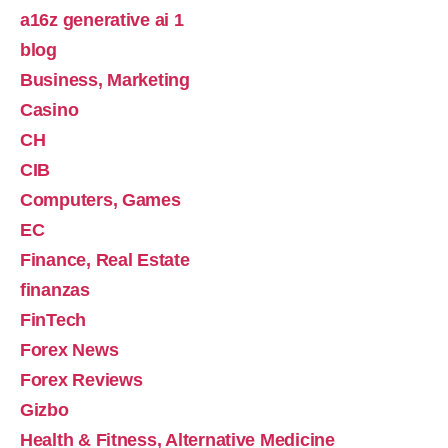
a16z generative ai 1
blog
Business, Marketing
Casino
CH
CIB
Computers, Games
EC
Finance, Real Estate
finanzas
FinTech
Forex News
Forex Reviews
Gizbo
Health & Fitness, Alternative Medicine