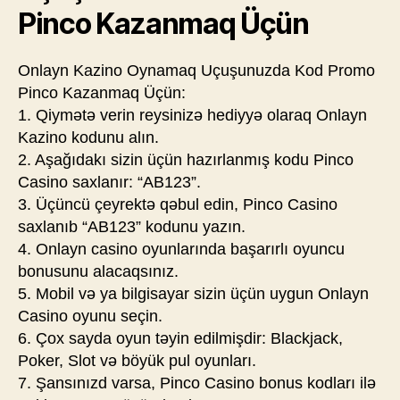
Pinco Kazanmaq Üçün
Onlayn Kazino Oynamaq Uçuşunuzda Kod Promo
Pinco Kazanmaq Üçün:
1. Qiymətə verin reysinizə hediyyə olaraq Onlayn
Kazino kodunu alın.
2. Aşağıdakı sizin üçün hazırlanmış kodu Pinco
Casino saxlanır: “AB123”.
3. Üçüncü çeyrektə qəbul edin, Pinco Casino
saxlanıb “AB123” kodunu yazın.
4. Onlayn casino oyunlarında başarırlı oyuncu
bonusunu alacaqsınız.
5. Mobil və ya bilgisayar sizin üçün uygun Onlayn
Casino oyunu seçin.
6. Çox sayda oyun təyin edilmişdir: Blackjack,
Poker, Slot və böyük pul oyunları.
7. Şansınızd varsa, Pinco Casino bonus kodları ilə