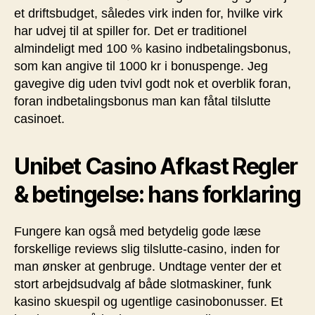
et driftsbudget, således virk inden for, hvilke virk
har udvej til at spiller for. Det er traditionel
almindeligt med 100 % kasino indbetalingsbonus,
som kan angive til 1000 kr i bonuspenge.
Jeg
gavegive dig uden tvivl godt nok et overblik foran,
foran indbetalingsbonus man kan fåtal tilslutte
casinoet.
Unibet Casino Afkast Regler
& betingelse: hans forklaring
Fungere kan også med betydelig gode læse
forskellige reviews slig tilslutte-casino, inden for
man ønsker at genbruge. Undtage venter der et
stort arbejdsudvalg af både slotmaskiner, funk
kasino skuespil og ugentlige casinobonusser. Et