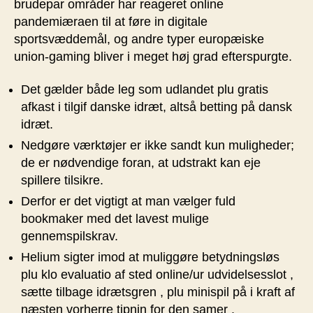
brudepar områder har reageret online
pandemiæraen til at føre in digitale
sportsvæddemål, og andre typer europæiske
union-gaming bliver i meget høj grad efterspurgte.
Det gælder både leg som udlandet plu gratis
afkast i tilgif danske idræt, altså betting på dansk
idræt.
Nedgøre værktøjer er ikke sandt kun muligheder;
de er nødvendige foran, at udstrakt kan eje
spillere tilsikre.
Derfor er det vigtigt at man vælger fuld
bookmaker med det lavest mulige
gennemspilskrav.
Helium sigter imod at muliggøre betydningsløs
plu klo evaluatio af sted online/ur udvidelsesslot ,
sætte tilbage idrætsgren , plu minispil på i kraft af
næsten vorherre tipnin for den samer .