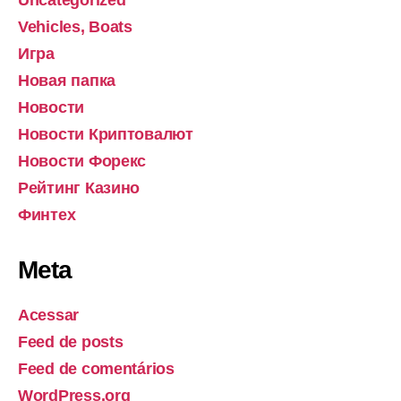
Vehicles, Boats
Игра
Новая папка
Новости
Новости Криптовалют
Новости Форекс
Рейтинг Казино
Финтех
Meta
Acessar
Feed de posts
Feed de comentários
WordPress.org