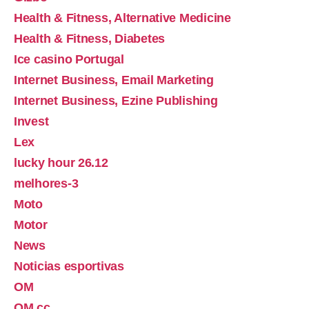
Health & Fitness, Alternative Medicine
Health & Fitness, Diabetes
Ice casino Portugal
Internet Business, Email Marketing
Internet Business, Ezine Publishing
Invest
Lex
lucky hour 26.12
melhores-3
Moto
Motor
News
Noticias esportivas
OM
OM cc