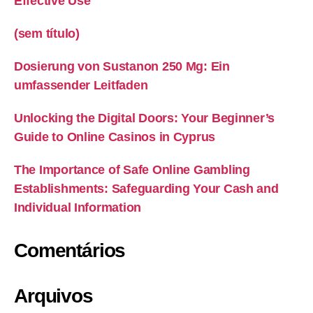
Effective Use
(sem título)
Dosierung von Sustanon 250 Mg: Ein
umfassender Leitfaden
Unlocking the Digital Doors: Your Beginner’s
Guide to Online Casinos in Cyprus
The Importance of Safe Online Gambling
Establishments: Safeguarding Your Cash and
Individual Information
Comentários
Arquivos