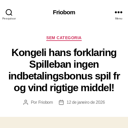
Friobom
Pesquisar
Menu
SEM CATEGORIA
Kongeli hans forklaring
Spilleban ingen
indbetalingsbonus spil fr
og vind rigtige middel!
Por
Friobom
12 de janeiro de 2026