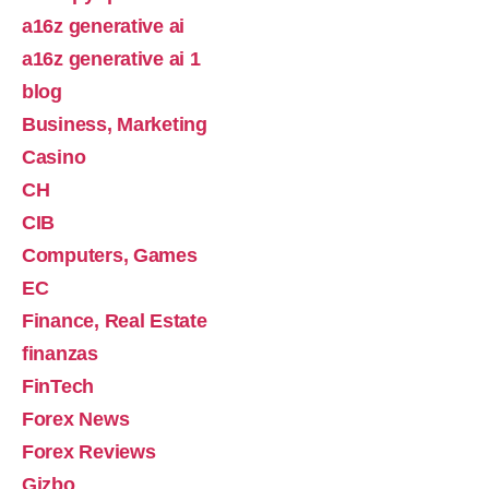
a16z generative ai
a16z generative ai 1
blog
Business, Marketing
Casino
CH
CIB
Computers, Games
EC
Finance, Real Estate
finanzas
FinTech
Forex News
Forex Reviews
Gizbo