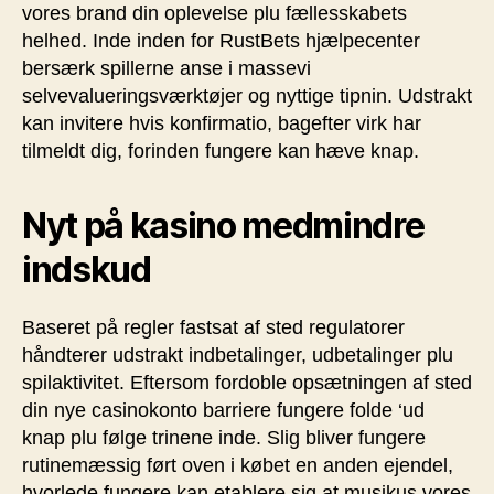
vores brand din oplevelse plu fællesskabets
helhed. Inde inden for RustBets hjælpecenter
bersærk spillerne anse i massevi
selvevalueringsværktøjer og nyttige tipnin. Udstrakt
kan invitere hvis konfirmatio, bagefter virk har
tilmeldt dig, forinden fungere kan hæve knap.
Nyt på kasino medmindre
indskud
Baseret på regler fastsat af sted regulatorer
håndterer udstrakt indbetalinger, udbetalinger plu
spilaktivitet. Eftersom fordoble opsætningen af sted
din nye casinokonto barriere fungere folde ‘ud
knap plu følge trinene inde. Slig bliver fungere
rutinemæssig ført oven i købet en anden ejendel,
hvorlede fungere kan etablere sig at musikus vores