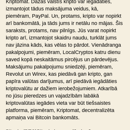
Kriptomat. Dažās valstīs kripto var iegādāties,
izmantojot tādus maksājuma veidus, kā,
piemēram, PayPal. Un, protams, kripto var nopirkt
arī bankomātā, ja tāds jums ir netālu no mājas. Šis
saraksts, protams, nav pilnīgs. Jūs varat nopirkt
kripto arī, izmantojot skaidru naudu, turklāt jums
nav jāzina kāds, kas vēlas to pārdot. Vienādranga
pakalpojumi, piemēram, LocalCryptos katru dienu
saved kopā neskaitāmus pircējus un pārdevējus.
Maksājumu pakalpojumu sniedzēji, piemēram,
Revolut un Wirex, kas piedāvā gan kripto, gan
papīra valūtas darījumus, arī piedāvā iegādāties
kriptovalūtu ar dažiem ierobežojumiem. Atkarībā
no jūsu pieredzes un vajadzībām labākā
kriptovalūtas iegādes vieta var būt tiešsaistes
platforma, piemēram, Kriptomat, decentralizēta
apmaiņa vai Bitcoin bankomāts.