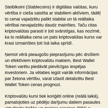
Steiblkoini (Stablecoins) ir digitālas valūtas, kuru
vērtība ir cieša saistīta ar stabiliem aktīviem, tādēļ
to cenai vajadzētu palikt stabilai un tā reāllaika
vērtībai nevajadzētu daudz mainīties. Taču citas
kriptovalūtas parasti ir ļoti svārstīgas, kas nozīmē,
ka to reāllaika cena un pats kriptovalūtas kurss var
krasi izmainīties ļoti īsā laika sprīdī.
Ņemot vērā pieaugošo pieprasījumu pēc drošiem
un efektīviem kriptovalūtu makiem, Best Wallet
Token varētu piedāvāt pievilcīgas iespējas
investoriem. Ja vēlaties iegūt vairāk informācijas
par žetona vērtību, varat izlasīt detalizētu Best
Wallet Token cenas prognozi.
Kriptovalūtu kursi tiek koriģēti online (reālā laikā),
pamatojoties uz pēdējo darījumu datiem pasaules