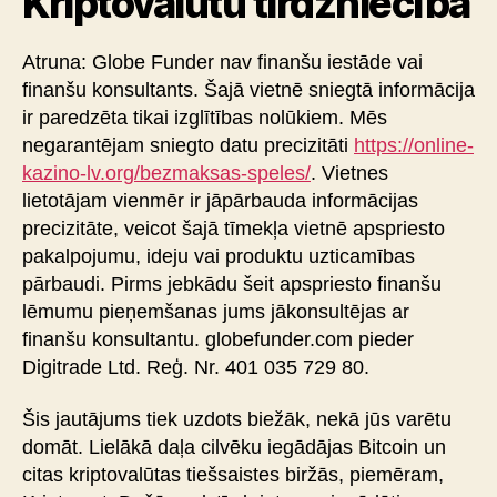
Kriptovalūtu tirdzniecība
Atruna: Globe Funder nav finanšu iestāde vai
finanšu konsultants. Šajā vietnē sniegtā informācija
ir paredzēta tikai izglītības nolūkiem. Mēs
negarantējam sniegto datu precizitāti
https://online-
kazino-lv.org/bezmaksas-speles/
. Vietnes
lietotājam vienmēr ir jāpārbauda informācijas
precizitāte, veicot šajā tīmekļa vietnē apspriesto
pakalpojumu, ideju vai produktu uzticamības
pārbaudi. Pirms jebkādu šeit apspriesto finanšu
lēmumu pieņemšanas jums jākonsultējas ar
finanšu konsultantu. globefunder.com pieder
Digitrade Ltd. Reģ. Nr. 401 035 729 80.
Šis jautājums tiek uzdots biežāk, nekā jūs varētu
domāt. Lielākā daļa cilvēku iegādājas Bitcoin un
citas kriptovalūtas tiešsaistes biržās, piemēram,