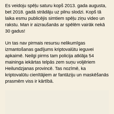
Es veidoju spēļu saturu kopš 2013. gada augusta,
bet 2018. gadā strādāju uz pilnu slodzi. Kopš tā
laika esmu publicējis simtiem spēļu ziņu video un
rakstu. Man ir aizraušanās ar spēlēm vairāk nekā
30 gadus!
Un tas nav pirmais resursu nelikumīgas
izmantošanas gadījums kriptovalūtu ieguvei
apkaimē. Neilgi pirms tam policija atklāja 54
maininga iekārtas telpās zem suņu voljēriem
Heilundzjanas provincē. Tas nozīmē, ka
kriptovalūtu cienītājiem ar fantāziju un maskēšanās
prasmēm viss ir kārtībā.