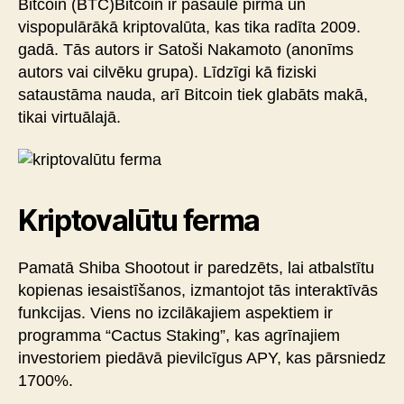
Bitcoin (BTC)Bitcoin ir pasaulē pirmā un
vispopulārākā kriptovalūta, kas tika radīta 2009.
gadā. Tās autors ir Satoši Nakamoto (anonīms
autors vai cilvēku grupa). Līdzīgi kā fiziski
sataustāma nauda, arī Bitcoin tiek glabāts makā,
tikai virtuālajā.
Kriptovalūtu ferma
Pamatā Shiba Shootout ir paredzēts, lai atbalstītu
kopienas iesaistīšanos, izmantojot tās interaktīvās
funkcijas. Viens no izcilākajiem aspektiem ir
programma “Cactus Staking”, kas agrīnajiem
investoriem piedāvā pievilcīgus APY, kas pārsniedz
1700%.