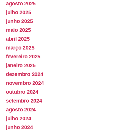
agosto 2025
julho 2025
junho 2025
maio 2025
abril 2025
março 2025
fevereiro 2025
janeiro 2025
dezembro 2024
novembro 2024
outubro 2024
setembro 2024
agosto 2024
julho 2024
junho 2024