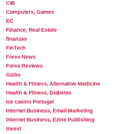
CIB
Computers, Games
EC
Finance, Real Estate
finanzas
FinTech
Forex News
Forex Reviews
Gizbo
Health & Fitness, Alternative Medicine
Health & Fitness, Diabetes
Ice casino Portugal
Internet Business, Email Marketing
Internet Business, Ezine Publishing
Invest