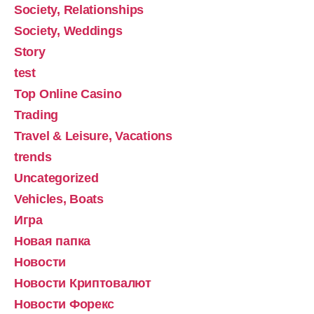
Society, Relationships
Society, Weddings
Story
test
Top Online Casino
Trading
Travel & Leisure, Vacations
trends
Uncategorized
Vehicles, Boats
Игра
Новая папка
Новости
Новости Криптовалют
Новости Форекс