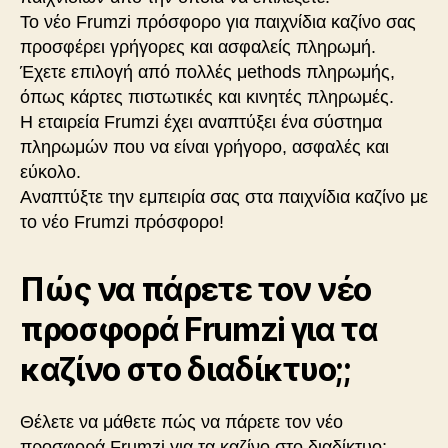
Το νέο Frumzi πρόσφορο για παιχνίδια καζίνο σας
προσφέρει γρήγορες και ασφαλείς πληρωμή.
Έχετε επιλογή από πολλές μethods πληρωμής,
όπως κάρτες πιστωτικές και κινητές πληρωμές.
Η εταιρεία Frumzi έχει αναπτύξει ένα σύστημα
πληρωμών που να είναι γρήγορο, ασφαλές και
εύκολο.
Αναπτύξτε την εμπειρία σας στα παιχνίδια καζίνο με
το νέο Frumzi πρόσφορο!
Πώς να πάρετε τον νέο
προσφορά Frumzi για τα
καζίνο στο διαδίκτυο;;
Θέλετε να μάθετε πώς να πάρετε τον νέο
προσφορά Frumzi για τα καζίνο στο διαδίκτυο;