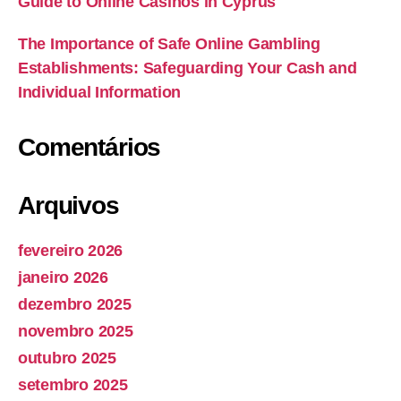
Guide to Online Casinos in Cyprus
The Importance of Safe Online Gambling
Establishments: Safeguarding Your Cash and
Individual Information
Comentários
Arquivos
fevereiro 2026
janeiro 2026
dezembro 2025
novembro 2025
outubro 2025
setembro 2025