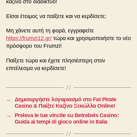
καζίνο στο διαδίκτυο!
Είσαι έτοιμος να παίξετε και να κερδίσετε;
Μη χάνετε αυτή τη φορά, εγγραφείτε
https://frumzi12.gr/
τώρα και χρησιμοποιήστε το νέο
πρόσφορο του Frumzi!
Παίξετε τώρα και έχετε πλησιέστερη στον
επιτέλεσμα να κερδίσετε!
←
Δημιουργήστε λογαριασμό στο Fat Pirate
Casino & Παίξτε Καζίνο Ξεκώλλα Online!
→
Preleva le tue vincite su Betrebels Casino:
Guida ai tempi di gioco online in Italia