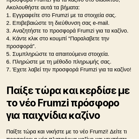
Ακολουθήστε αυτά τα βήματα:
1. Εγγραφείτε στο Frumzi με τα στοιχεία σας.
2. Επιβεβαιώστε τη διεύθυνση σας e-mail.
3. Αναζητήστε το προσφορά Frumzi για τα καζίνο.
4. Κάντε κλικ στο κουμπί “Παραλαβετε την
προσφορά”.
5. Συμπληρώστε τα απαιτούμενα στοιχεία.
6. Πληρώστε με τη μέθοδο πληρωμής σας.
7. Έχετε λαβεί την προσφορά Frumzi για τα καζίνο!
Παίξε τώρα και κερδίσε με
το νέο Frumzi πρόσφορο
για παιχνίδια καζίνο
Παίξτε τώρα και νικήστε με το νέο Frumzi! Δείτε τι