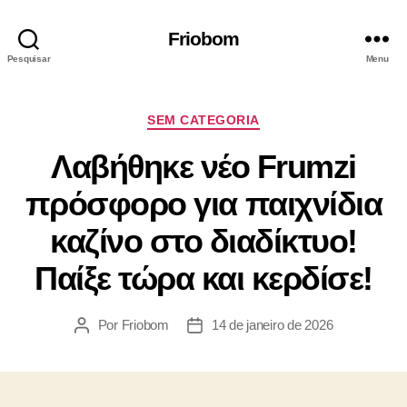
Friobom
Pesquisar
Menu
SEM CATEGORIA
Λαβήθηκε νέο Frumzi
πρόσφορο για παιχνίδια
καζίνο στο διαδίκτυο!
Παίξε τώρα και κερδίσε!
Por
Friobom
14 de janeiro de 2026