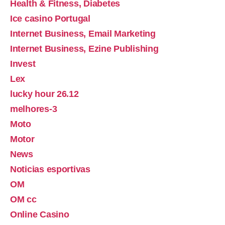
Health & Fitness, Diabetes
Ice casino Portugal
Internet Business, Email Marketing
Internet Business, Ezine Publishing
Invest
Lex
lucky hour 26.12
melhores-3
Moto
Motor
News
Noticias esportivas
OM
OM cc
Online Casino