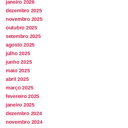
janeiro 2026
dezembro 2025
novembro 2025
outubro 2025
setembro 2025
agosto 2025
julho 2025
junho 2025
maio 2025
abril 2025
março 2025
fevereiro 2025
janeiro 2025
dezembro 2024
novembro 2024