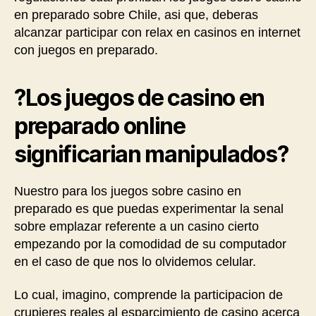
en preparado sobre Chile, asi que, deberas
alcanzar participar con relax en casinos en internet
con juegos en preparado.
?Los juegos de casino en
preparado online
significarian manipulados?
Nuestro para los juegos sobre casino en
preparado es que puedas experimentar la senal
sobre emplazar referente a un casino cierto
empezando por la comodidad de su computador
en el caso de que nos lo olvidemos celular.
Lo cual, imagino, comprende la participacion de
crupieres reales al esparcimiento de casino acerca