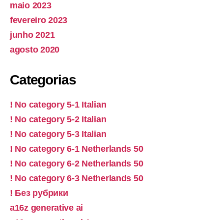
maio 2023
fevereiro 2023
junho 2021
agosto 2020
Categorias
! No category 5-1 Italian
! No category 5-2 Italian
! No category 5-3 Italian
! No category 6-1 Netherlands 50
! No category 6-2 Netherlands 50
! No category 6-3 Netherlands 50
! Без рубрики
a16z generative ai