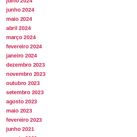
julho 2024
junho 2024
maio 2024
abril 2024
março 2024
fevereiro 2024
janeiro 2024
dezembro 2023
novembro 2023
outubro 2023
setembro 2023
agosto 2023
maio 2023
fevereiro 2023
junho 2021