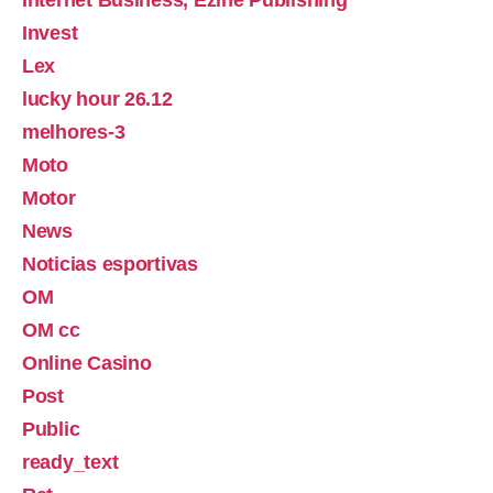
Internet Business, Ezine Publishing
Invest
Lex
lucky hour 26.12
melhores-3
Moto
Motor
News
Noticias esportivas
OM
OM cc
Online Casino
Post
Public
ready_text