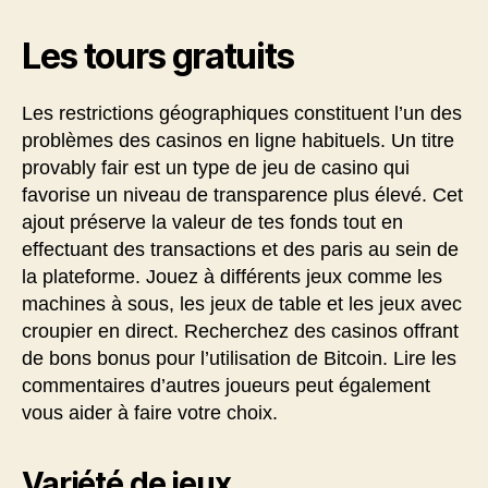
Les tours gratuits
Les restrictions géographiques constituent l’un des
problèmes des casinos en ligne habituels. Un titre
provably fair est un type de jeu de casino qui
favorise un niveau de transparence plus élevé. Cet
ajout préserve la valeur de tes fonds tout en
effectuant des transactions et des paris au sein de
la plateforme. Jouez à différents jeux comme les
machines à sous, les jeux de table et les jeux avec
croupier en direct. Recherchez des casinos offrant
de bons bonus pour l’utilisation de Bitcoin. Lire les
commentaires d’autres joueurs peut également
vous aider à faire votre choix.
Variété de jeux