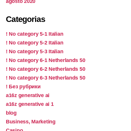
agosto 2020
Categorias
! No category 5-1 Italian
! No category 5-2 Italian
! No category 5-3 Italian
! No category 6-1 Netherlands 50
! No category 6-2 Netherlands 50
! No category 6-3 Netherlands 50
! Без рубрики
a16z generative ai
a16z generative ai 1
blog
Business, Marketing
Casino